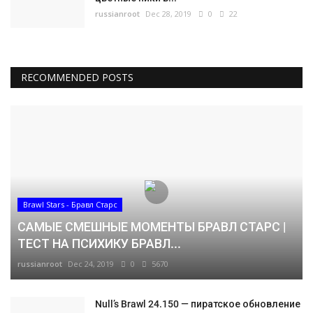
russianroot
Dec 28, 2019
0
22
RECOMMENDED POSTS
Brawl Stars - Бравл Старс
САМЫЕ СМЕШНЫЕ МОМЕНТЫ БРАВЛ СТАРС |
ТЕСТ НА ПСИХИКУ БРАВЛ...
russianroot
Dec 24, 2019
0
5670
Null’s Brawl 24.150 — пиратское обновление