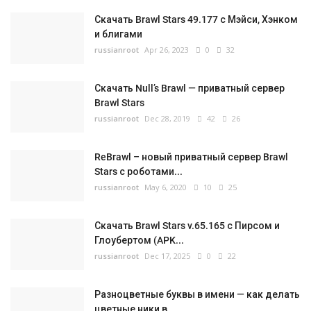
Скачать Brawl Stars 49.177 с Мэйси, Хэнком
и блигами
russianroot
Apr 26, 2023
0
32
Скачать Null’s Brawl — приватный сервер
Brawl Stars
russianroot
Dec 28, 2019
42
26
ReBrawl – новый приватный сервер Brawl
Stars с роботами...
russianroot
May 6, 2020
10
25
Скачать Brawl Stars v.65.165 с Пирсом и
Глоубертом (APK...
russianroot
Dec 17, 2025
0
22
Разноцветные буквы в имени — как делать
цветные ники в...