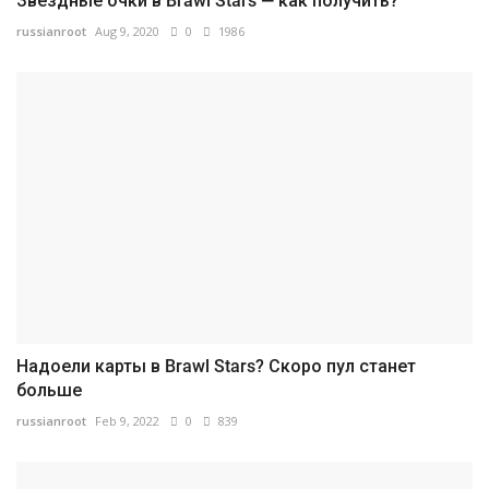
Звездные очки в Brawl Stars — как получить?
russianroot
Aug 9, 2020
0
1986
Надоели карты в Brawl Stars? Скоро пул станет
больше
russianroot
Feb 9, 2022
0
839