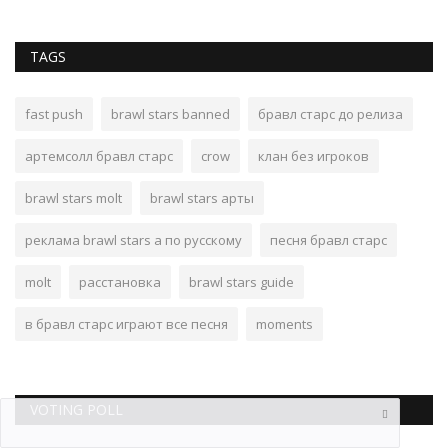
TAGS
fast push
brawl stars banned
бравл старс до релиза
артемсолл бравл старс
crow
клан без игроков
brawl stars molt
brawl stars арты
реклама brawl stars а по русскому
песня бравл старс
molt
расстановка
brawl stars guide
в бравл старс играют все песня
moments
VOTING POLL