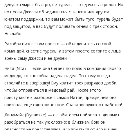
девушка умрет быстро, ее турель — от двух выстрелов. Но
вот если Джесси объединитсья с танком или другим
юнитом поддержки, то вам может быть туго: турель будет
под защитой, а вас будут поливать огнем с трех сторон.
Неслабо.
Разобраться с этим просто — объединитесь со свой
командой, снестие турель, а затем просто сотрите с лица
арены саму Джесси и ее друзей.
Нита (Nita) — если она бегает по полю в компании своего
медведя, то способна наделать дел. Поэтому всегда
стреляйте в зверюшку! Ему хватит трех разрядов дроби,
чтобы отправиться в медовый рай. После этого
приступайте к разборке с самой Нитой, прежде,чем она
призвала еще одно животное. Спаси зверушек от рабства!
Динамайк (Dynamike) — с любителем побросать динамит
разобраться не так уж сложно: в ближнем бою он
опасности не представляют, а уклониться от его шашек