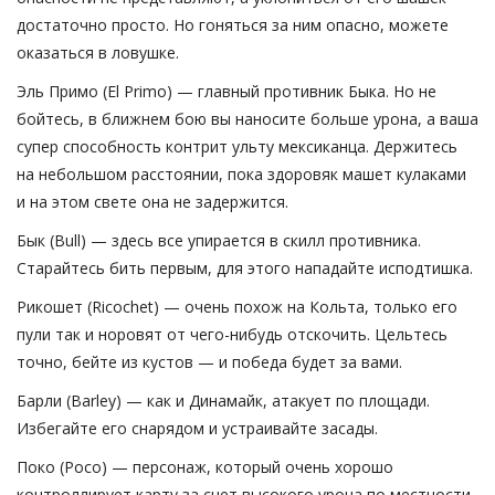
достаточно просто. Но гоняться за ним опасно, можете
оказаться в ловушке.
Эль Примо (El Primo) — главный противник Быка. Но не
бойтесь, в ближнем бою вы наносите больше урона, а ваша
супер способность контрит ульту мексиканца. Держитесь
на небольшом расстоянии, пока здоровяк машет кулаками
и на этом свете она не задержится.
Бык (Bull) — здесь все упирается в скилл противника.
Старайтесь бить первым, для этого нападайте исподтишка.
Рикошет (Ricochet) — очень похож на Кольта, только его
пули так и норовят от чего-нибудь отскочить. Цельтесь
точно, бейте из кустов — и победа будет за вами.
Барли (Barley) — как и Динамайк, атакует по площади.
Избегайте его снарядом и устраивайте засады.
Поко (Poco) — персонаж, который очень хорошо
контроллирует карту за счет высокого урона по местности.