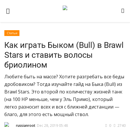
Статьи
Домашняя
Как играть Быком (Bull) в Brawl
Видео
Stars и ставить волосы
Contact
бриолином
Статьи
Любите быть на массе? Хотите разгребать все беды
Terms & Conditions
дробовиком? Тогда изучайте гайд на Быка (Bull) из
Наш ФОРУМ
Brawl Stars. Это второй по количеству жизней танк
(на 100 HP меньше, чем у Эль Примо), который
Gallery
легко разносит всех и вся с ближней дистанции —
благо, для этого есть мощный ствол.
russianroot
Dec 28, 2019 05:48
0
2740