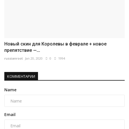
Новый скин для Королевы в феврале + новое
препятствие —...
russianroot
Jan 20, 2020
0
1994
КОММЕНТАРИИ
Name
Email