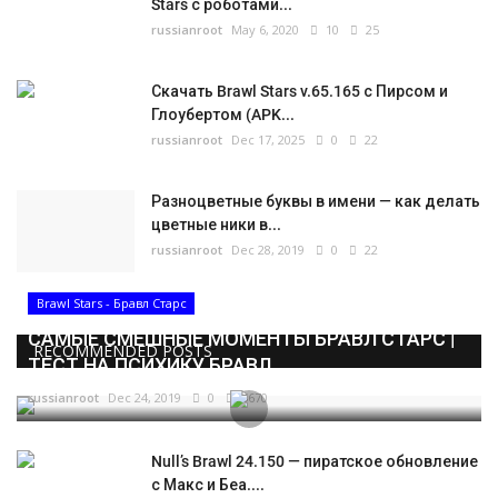
Stars с роботами...
russianroot
May 6, 2020
10
25
Скачать Brawl Stars v.65.165 с Пирсом и
Глоубертом (APK...
russianroot
Dec 17, 2025
0
22
Разноцветные буквы в имени — как делать
цветные ники в...
russianroot
Dec 28, 2019
0
22
Brawl Stars - Бравл Старс
САМЫЕ СМЕШНЫЕ МОМЕНТЫ БРАВЛ СТАРС |
RECOMMENDED POSTS
ТЕСТ НА ПСИХИКУ БРАВЛ...
russianroot
Dec 24, 2019
0
5670
Null’s Brawl 24.150 — пиратское обновление
с Макс и Беа....