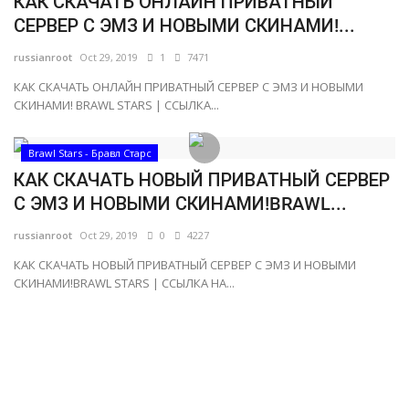
КАК СКАЧАТЬ ОНЛАЙН ПРИВАТНЫЙ
СЕРВЕР С ЭМЗ И НОВЫМИ СКИНАМИ!...
Русский
russianroot
Oct 29, 2019
1
7471
КАК СКАЧАТЬ ОНЛАЙН ПРИВАТНЫЙ СЕРВЕР С ЭМЗ И НОВЫМИ
СКИНАМИ! BRAWL STARS | ССЫЛКА...
Brawl Stars - Бравл Старс
КАК СКАЧАТЬ НОВЫЙ ПРИВАТНЫЙ СЕРВЕР
С ЭМЗ И НОВЫМИ СКИНАМИ!BRAWL...
russianroot
Oct 29, 2019
0
4227
КАК СКАЧАТЬ НОВЫЙ ПРИВАТНЫЙ СЕРВЕР С ЭМЗ И НОВЫМИ
СКИНАМИ!BRAWL STARS | ССЫЛКА НА...