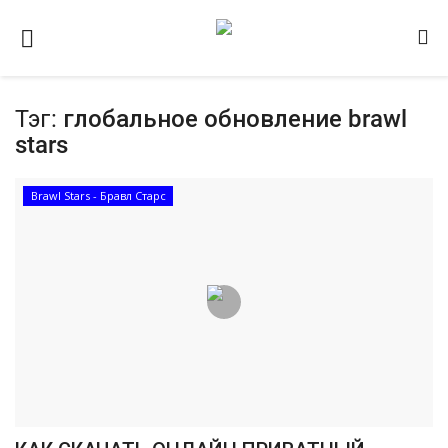
Тэг:
глобальное обновление brawl
Домашняя
stars
Видео
Brawl Stars - Бравл Старс
Contact
Статьи
Terms & Conditions
Наш ФОРУМ
Gallery