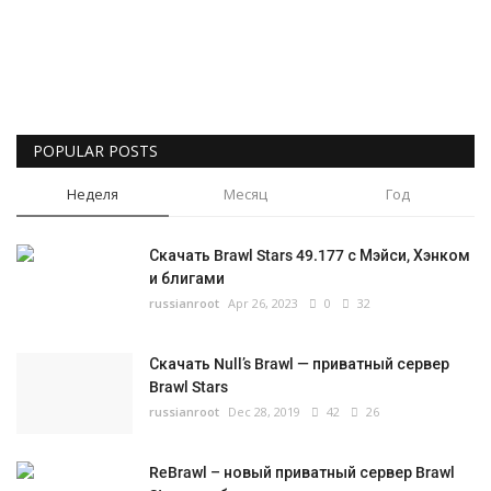
POPULAR POSTS
Неделя
Месяц
Год
Скачать Brawl Stars 49.177 с Мэйси, Хэнком
и блигами
russianroot
Apr 26, 2023
0
32
Скачать Null’s Brawl — приватный сервер
Brawl Stars
russianroot
Dec 28, 2019
42
26
ReBrawl – новый приватный сервер Brawl