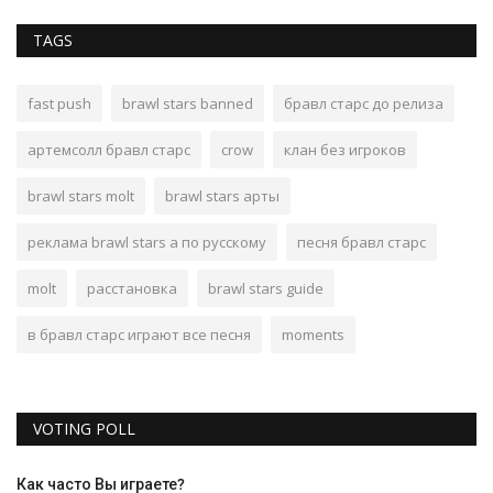
TAGS
fast push
brawl stars banned
бравл старс до релиза
артемсолл бравл старс
crow
клан без игроков
brawl stars molt
brawl stars арты
реклама brawl stars а по русскому
песня бравл старс
molt
расстановка
brawl stars guide
в бравл старс играют все песня
moments
VOTING POLL
Как часто Вы играете?