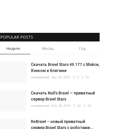
POPULAR POSTS
Неделя
Месяц
Год
Скачать Brawl Stars 49.177 с Мэйси,
Хэнком и блигами
russianroot
Apr 26, 2023
0
32
Скачать Null’s Brawl — приватный
сервер Brawl Stars
russianroot
Dec 28, 2019
42
26
ReBrawl – новый приватный
сервер Brawl Stars с роботами...