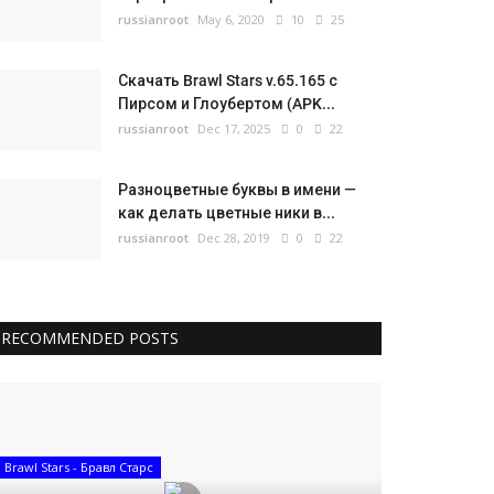
russianroot
May 6, 2020
10
25
Скачать Brawl Stars v.65.165 с
Пирсом и Глоубертом (APK...
russianroot
Dec 17, 2025
0
22
Разноцветные буквы в имени —
как делать цветные ники в...
russianroot
Dec 28, 2019
0
22
RECOMMENDED POSTS
Brawl Stars - Бравл Старс