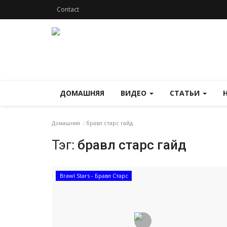
Contact
ДОМАШНЯЯ
ВИДЕО
СТАТЬИ
Домашняя
бравл старс гайд
Тэг:
бравл старс гайд
Brawl Stars - Бравл Старс