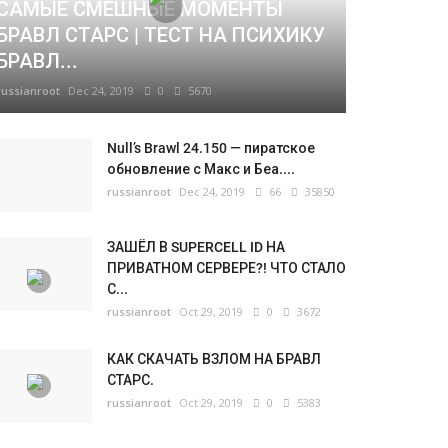
САМЫЕ СМЕШНЫЕ МОМЕНТЫ
БРАВЛ СТАРС | ТЕСТ НА ПСИХИКУ
БРАВЛ...
russianroot
Dec 24, 2019
0
5670
Null’s Brawl 24.150 — пиратское
обновление с Макс и Беа....
russianroot
Dec 24, 2019
66
35850
ЗАШЁЛ В SUPERCELL ID НА
ПРИВАТНОМ СЕРВЕРЕ?! ЧТО СТАЛО
С...
russianroot
Oct 29, 2019
0
3672
КАК СКАЧАТЬ ВЗЛОМ НА БРАВЛ
СТАРС.
russianroot
Oct 29, 2019
0
5383