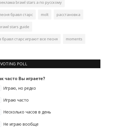
реклама brawl stars а по русскому
песня бравл старс
molt
расстановка
brawl stars guide
в бравл старс играют все песня
moments
VOTING POLL
ак часто Вы играете?
Играю, но редко
Играю часто
Несколько часов в день
Не играю вообще