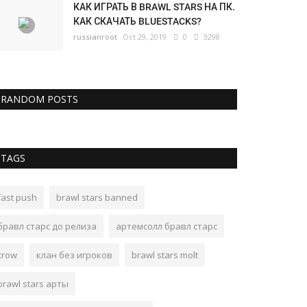
КАК ИГРАТЬ В BRAWL STARS НА ПК.
КАК СКАЧАТЬ BLUESTACKS?
russianroot
Oct 29, 2019
0
3298
RANDOM POSTS
TAGS
fast push
brawl stars banned
бравл старс до релиза
артемсолл бравл старс
crow
клан без игроков
brawl stars molt
brawl stars арты