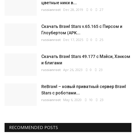
цветные ники в...
russianroot
Dec 28, 2019
0
27
Скачать Brawl Stars v.65.165 с Пирсом и
Глоубертом (APK...
russianroot
Dec 17, 2025
0
25
Скачать Brawl Stars 49.177 с Мэйси, Хэнком
и блигами
russianroot
Apr 26, 2023
0
23
ReBrawl – новый приватный сервер Brawl
Stars с роботами...
russianroot
May 6, 2020
10
23
RECOMMENDED POSTS