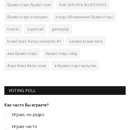
бравл старс бравл толк
КАК СКАЧАТЬ BLUESTACKS
бравл старс хэллоуин
когда обновление бравл старс
how to
supercell
gameplay
brawl stars funny moments #1
халява brawl stars
емз бравл старс
бравл старс гайд
#эмз #эмз #emz эпик
в бравл старс мультик
VOTING POLL
Как часто Вы играете?
Играю, но редко
Играю часто