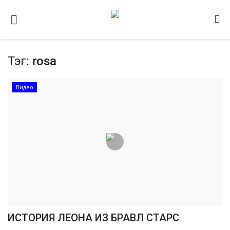
Тэг:
rosa
Домашняя
Видео
Видео
Contact
Статьи
Terms & Conditions
Наш ФОРУМ
Gallery
ИСТОРИЯ ЛЕОНА ИЗ БРАВЛ СТАРС