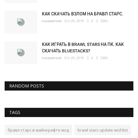
КАК СКАЧАТЬ ВЗЛОМ НА БРАВЛ СТАРС.
russianroot
Oct 29, 2019
0
5385
КАК ИГРАТЬ В BRAWL STARS НА ПК. КАК
СКАЧАТЬ BLUESTACKS?
russianroot
Oct 29, 2019
0
3300
RANDOM POSTS
TAGS
бравл старс в майнкрафте мод
brawl stars update wishlist