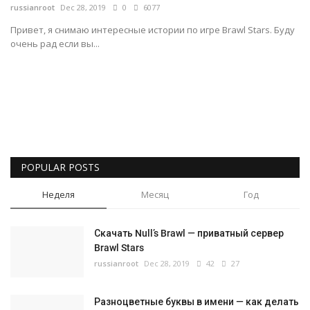
russianroot
Dec 28, 2019
0
6077
Русский
Привет, я снимаю интересные истории по игре Brawl Stars. Буду
очень рад если вы...
POPULAR POSTS
Неделя
Месяц
Год
Скачать Null’s Brawl — приватный сервер
Brawl Stars
russianroot
Dec 28, 2019
42
27
Разноцветные буквы в имени — как делать