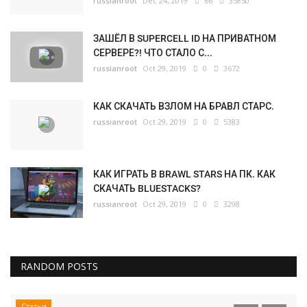
russianroot
Dec 24, 2019
66
35850
ЗАШЁЛ В SUPERCELL ID НА ПРИВАТНОМ
СЕРВЕРЕ?! ЧТО СТАЛО С...
russianroot
Oct 29, 2019
0
3672
КАК СКАЧАТЬ ВЗЛОМ НА БРАВЛ СТАРС.
russianroot
Oct 29, 2019
0
5383
КАК ИГРАТЬ В BRAWL STARS НА ПК. КАК
СКАЧАТЬ BLUESTACKS?
russianroot
Oct 29, 2019
0
3298
RANDOM POSTS
Статьи