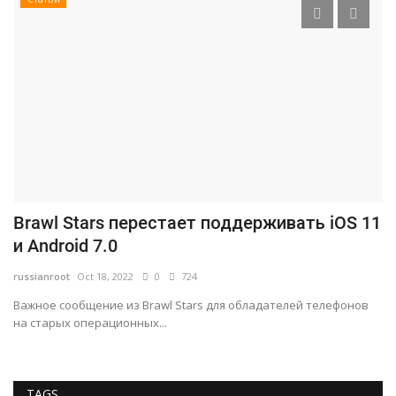
Brawl Stars перестает поддерживать iOS 11
К
и Android 7.0
б
russianroot
Oct 18, 2022
0
724
ru
Важное сообщение из Brawl Stars для обладателей телефонов
Ва
на старых операционных...
иг
TAGS