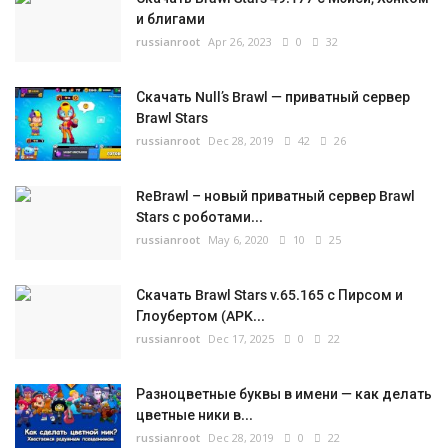
и блигами
russianroot
Apr 26, 2023
0
32
Скачать Null’s Brawl — приватный сервер
Brawl Stars
russianroot
Dec 28, 2019
42
26
ReBrawl – новый приватный сервер Brawl
Stars с роботами...
russianroot
May 6, 2020
10
25
Скачать Brawl Stars v.65.165 с Пирсом и
Глоубертом (APK...
russianroot
Dec 17, 2025
0
22
Разноцветные буквы в имени — как делать
цветные ники в...
russianroot
Dec 28, 2019
0
22