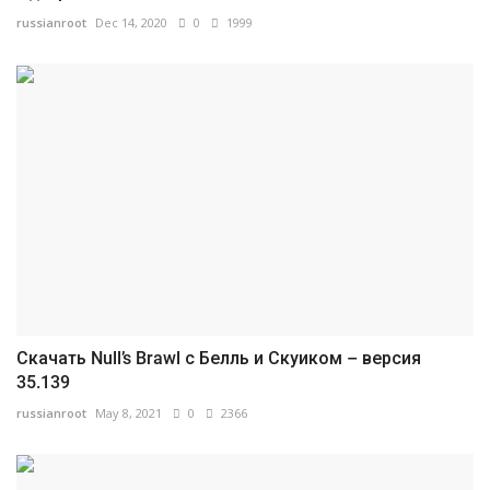
russianroot
Dec 14, 2020
0
1999
Скачать Null’s Brawl с Белль и Скуиком – версия
35.139
russianroot
May 8, 2021
0
2366