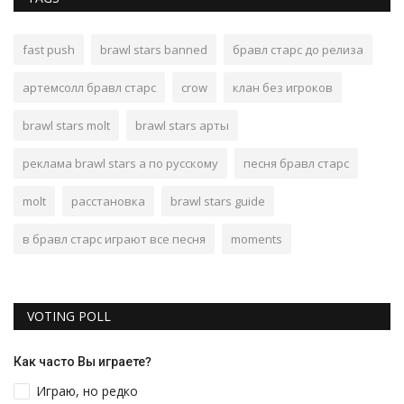
fast push
brawl stars banned
бравл старс до релиза
артемсолл бравл старс
crow
клан без игроков
brawl stars molt
brawl stars арты
реклама brawl stars а по русскому
песня бравл старс
molt
расстановка
brawl stars guide
в бравл старс играют все песня
moments
VOTING POLL
Как часто Вы играете?
Играю, но редко