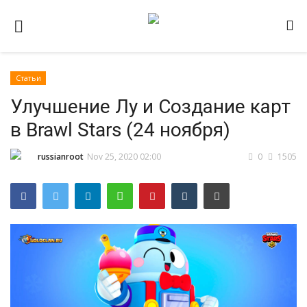
Статьи
Домашняя
Улучшение Лу и Создание карт
Видео
в Brawl Stars (24 ноября)
Contact
russianroot
Nov 25, 2020 02:00
0
1505
Статьи
Terms & Conditions
Наш ФОРУМ
Gallery