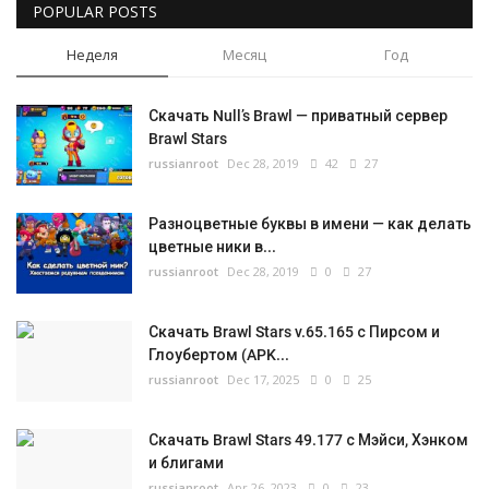
POPULAR POSTS
Неделя
Месяц
Год
Скачать Null’s Brawl — приватный сервер
Brawl Stars
russianroot
Dec 28, 2019
42
27
Разноцветные буквы в имени — как делать
цветные ники в...
russianroot
Dec 28, 2019
0
27
Скачать Brawl Stars v.65.165 с Пирсом и
Глоубертом (APK...
russianroot
Dec 17, 2025
0
25
Скачать Brawl Stars 49.177 с Мэйси, Хэнком
и блигами
russianroot
Apr 26, 2023
0
23