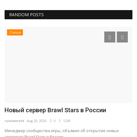
RANDOM POSTS
Статьи
Новый сервер Brawl Stars в России
С
B
russianroot
Aug 20, 2020
0
1238
ru
Менеджер сообщества игры, объявил об открытие новых
серверов Brawl Stars в России....