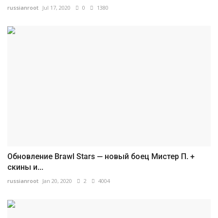
russianroot
Jul 17, 2020
0
1380
Обновление Brawl Stars — новый боец Мистер П. +
скины и...
russianroot
Jan 20, 2020
2
4004