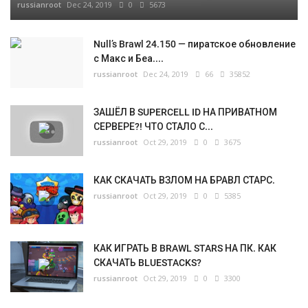
russianroot
Dec 24, 2019
0
5673
Null’s Brawl 24.150 — пиратское обновление
с Макс и Беа....
russianroot
Dec 24, 2019
66
35852
ЗАШЁЛ В SUPERCELL ID НА ПРИВАТНОМ
СЕРВЕРЕ?! ЧТО СТАЛО С...
russianroot
Oct 29, 2019
0
3675
КАК СКАЧАТЬ ВЗЛОМ НА БРАВЛ СТАРС.
russianroot
Oct 29, 2019
0
5385
КАК ИГРАТЬ В BRAWL STARS НА ПК. КАК
СКАЧАТЬ BLUESTACKS?
russianroot
Oct 29, 2019
0
3300