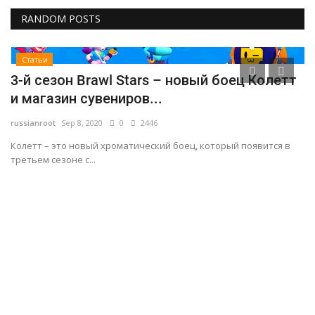
RANDOM POSTS
Статьи
3-й сезон Brawl Stars – новый боец Колетт
О
и магазин сувениров...
у
russianroot
Sep 8, 2020
0
2446
ru
Колетт – это новый хроматический боец, который появится в
Гр
третьем сезоне с...
дл