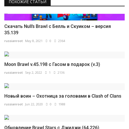
ПОХОЖИЕ СТАТЬИ
Скачать Null’s Brawl с Белль и Скуиком – версия
35.139
russianroot
May 8, 2021
0
2364
Moon Brawl v.45.198 с Гасом в подарок (v.3)
russianroot
Sep 2, 2022
1
2136
Новый воин – Охотница за головами в Clash of Clans
russianroot
Jun 22, 2020
0
1988
Обновление Brawl Stars с Джиджи (64.226)