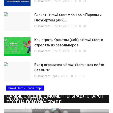
russianroot
Dec 28, 2019
0
23
Скачать Brawl Stars v.65.165 с Пирсом и
Глоубертом (APK...
russianroot
Dec 17, 2025
0
20
Как играть Кольтом (Colt) в Brawl Stars и
стрелять из револьверов
russianroot
Dec 28, 2019
0
20
Вход ограничен в Brawl Stars – как войти
без VPN?
russianroot
Apr 26, 2023
0
19
Brawl Stars - Бравл Старс
САМЫЕ СМЕШНЫЕ МОМЕНТЫ БРАВЛ СТАРС |
RECOMMENDED POSTS
ТЕСТ НА ПСИХИКУ БРАВЛ...
russianroot
Dec 24, 2019
0
5664