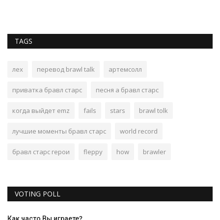
TAGS
лех
перевод brawl talk
артемсолл
приватка бравл старс
песня а бравл старс
когда выйдет emz
fails
stars
brawl tolk
лучшие моменты бравл старс
world record
бравл старс герои
fleppy
how
brawler
VOTING POLL
Как часто Вы играете?