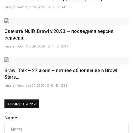
russianroot
Oct 29, 2025
0
578
Скачать Null’s Brawl v.20.93 — последняя версия
сервера...
russianroot
Oct 29, 2019
1
5087
Brawl Talk – 27 июня – летнее обновление в Brawl
Stars...
russianroot
Jun 27, 2020
0
1893
КОММЕНТАРИИ
Name