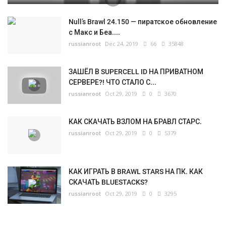
Null’s Brawl 24.150 — пиратское обновление
с Макс и Беа....
russianroot
Dec 24, 2019
66
35848
ЗАШЁЛ В SUPERCELL ID НА ПРИВАТНОМ
СЕРВЕРЕ?! ЧТО СТАЛО С...
russianroot
Oct 29, 2019
0
3670
КАК СКАЧАТЬ ВЗЛОМ НА БРАВЛ СТАРС.
russianroot
Oct 29, 2019
0
5379
КАК ИГРАТЬ В BRAWL STARS НА ПК. КАК
СКАЧАТЬ BLUESTACKS?
russianroot
Oct 29, 2019
0
3295