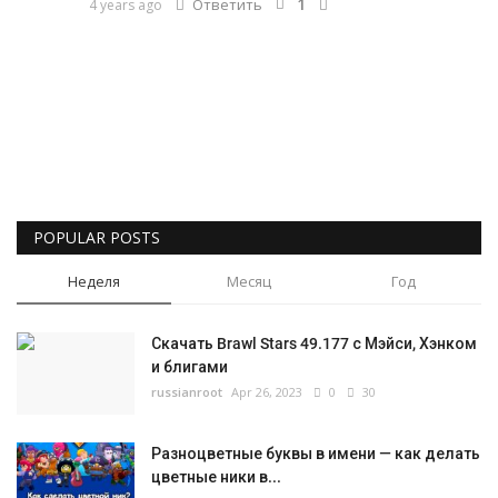
1
Ответить
4 years ago
POPULAR POSTS
Неделя
Месяц
Год
Скачать Brawl Stars 49.177 с Мэйси, Хэнком
и блигами
russianroot
Apr 26, 2023
0
30
Разноцветные буквы в имени — как делать
цветные ники в...