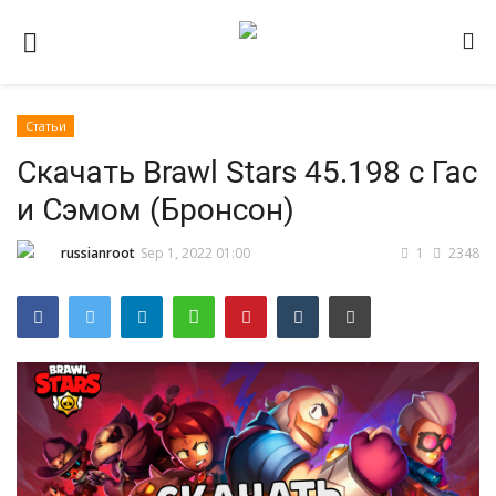
Статьи
Домашняя
Скачать Brawl Stars 45.198 с Гас
Видео
и Сэмом (Бронсон)
Contact
russianroot
Sep 1, 2022 01:00
1
2348
Статьи
Terms & Conditions
Наш ФОРУМ
Gallery