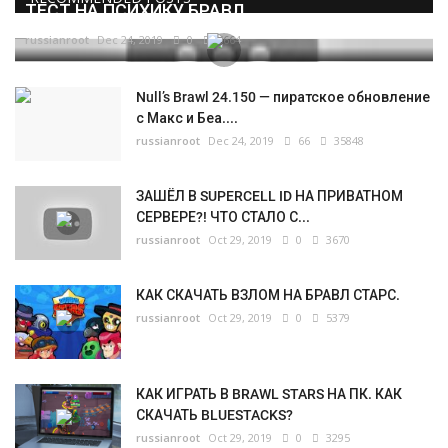
ТЕСТ НА ПСИХИКУ БРАВЛ...
russianroot
Dec 24, 2019
0
5664
Null’s Brawl 24.150 — пиратское обновление
с Макс и Беа....
russianroot
Dec 24, 2019
66
35848
ЗАШЁЛ В SUPERCELL ID НА ПРИВАТНОМ
СЕРВЕРЕ?! ЧТО СТАЛО С...
russianroot
Oct 29, 2019
0
3670
КАК СКАЧАТЬ ВЗЛОМ НА БРАВЛ СТАРС.
russianroot
Oct 29, 2019
0
5379
КАК ИГРАТЬ В BRAWL STARS НА ПК. КАК
СКАЧАТЬ BLUESTACKS?
russianroot
Oct 29, 2019
0
3295