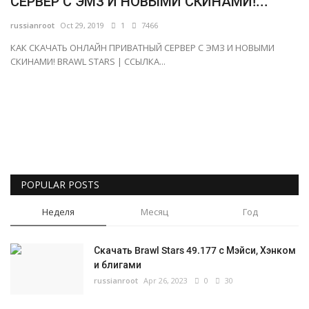
СЕРВЕР С ЭМЗ И НОВЫМИ СКИНАМИ!...
Русский
russianroot
Oct 29, 2019
1
7466
КАК СКАЧАТЬ ОНЛАЙН ПРИВАТНЫЙ СЕРВЕР С ЭМЗ И НОВЫМИ
СКИНАМИ! BRAWL STARS | ССЫЛКА...
POPULAR POSTS
Неделя
Месяц
Год
Скачать Brawl Stars 49.177 с Мэйси, Хэнком
и блигами
russianroot
Apr 26, 2023
0
30