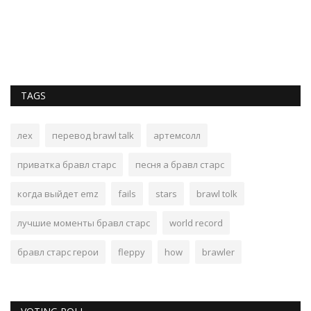
TAGS
лех
перевод brawl talk
артемсолл
приватка бравл старс
песня а бравл старс
когда выйдет emz
fails
stars
brawl tolk
лучшие моменты бравл старс
world record
бравл старс герои
fleppy
how
brawler