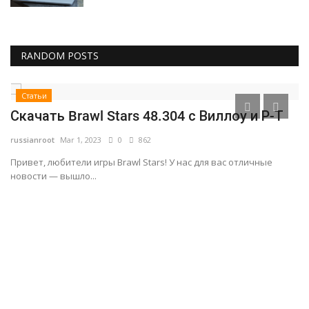
RANDOM POSTS
Статьи
-Т
3-й сезон Brawl Stars – новый боец Колетт
и магазин сувениров...
russianroot
Sep 8, 2020
0
2446
Колетт – это новый хроматический боец, который появится в
третьем сезоне с...