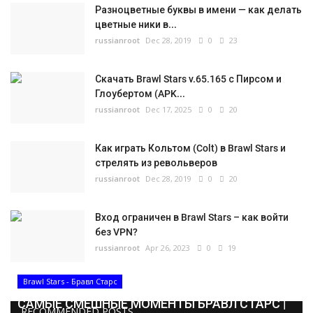
Разноцветные буквы в имени — как делать
цветные ники в...
russianroot
Dec 28, 2019
0
23
Скачать Brawl Stars v.65.165 с Пирсом и
Глоубертом (APK...
russianroot
Dec 17, 2025
0
20
Как играть Кольтом (Colt) в Brawl Stars и
стрелять из револьверов
russianroot
Dec 28, 2019
0
20
Вход ограничен в Brawl Stars – как войти
без VPN?
russianroot
Apr 26, 2023
0
19
Brawl Stars - Бравл Старс
САМЫЕ СМЕШНЫЕ МОМЕНТЫ БРАВЛ СТАРС |
RECOMMENDED POSTS