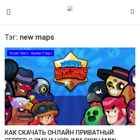
Тэг:
new maps
Домашняя
Видео
Brawl Stars - Бравл Старс
Contact
Статьи
Terms & Conditions
Наш ФОРУМ
Gallery
КАК СКАЧАТЬ ОНЛАЙН ПРИВАТНЫЙ