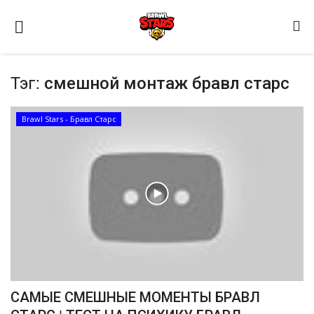
Тэг:
смешной монтаж бравл старс
Brawl Stars - Бравл Старс
Домашняя
Видео
Contact
Статьи
Terms & Conditions
САМЫЕ СМЕШНЫЕ МОМЕНТЫ БРАВЛ
Наш ФОРУМ