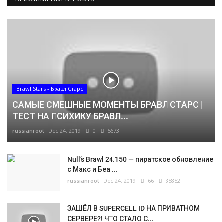
Brawl Stars - Бравл Старс
САМЫЕ СМЕШНЫЕ МОМЕНТЫ БРАВЛ СТАРС |
ТЕСТ НА ПСИХИКУ БРАВЛ...
russianroot
Dec 24, 2019
0
5673
Null’s Brawl 24.150 — пиратское обновление
с Макс и Беа....
russianroot
Dec 24, 2019
66
35852
ЗАШЁЛ В SUPERCELL ID НА ПРИВАТНОМ
СЕРВЕРЕ?! ЧТО СТАЛО С...