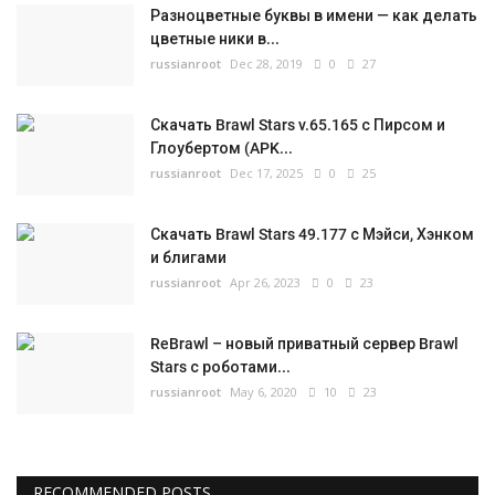
Разноцветные буквы в имени — как делать
цветные ники в...
russianroot
Dec 28, 2019
0
27
Скачать Brawl Stars v.65.165 с Пирсом и
Глоубертом (APK...
russianroot
Dec 17, 2025
0
25
Скачать Brawl Stars 49.177 с Мэйси, Хэнком
и блигами
russianroot
Apr 26, 2023
0
23
ReBrawl – новый приватный сервер Brawl
Stars с роботами...
russianroot
May 6, 2020
10
23
RECOMMENDED POSTS