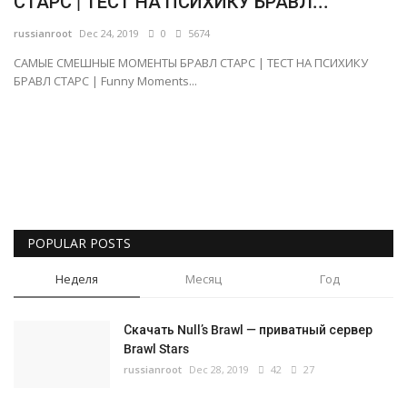
СТАРС | ТЕСТ НА ПСИХИКУ БРАВЛ...
Gallery
russianroot
Dec 24, 2019
0
5674
САМЫЕ СМЕШНЫЕ МОМЕНТЫ БРАВЛ СТАРС | ТЕСТ НА ПСИХИКУ
БРАВЛ СТАРС | Funny Moments...
Русский
POPULAR POSTS
Неделя
Месяц
Год
Скачать Null’s Brawl — приватный сервер
Brawl Stars
russianroot
Dec 28, 2019
42
27