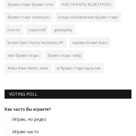
бравл старс бравл толк
КАК СКАЧАТЬ BLUESTACKS
бравл старс хэллоуин
когда обновление бравл старс
how to
supercell
gameplay
brawl stars funny moments #1
халява brawl stars
емз бравл старс
бравл старс гайд
#эмз #эмз #emz эпик
в бравл старс мультик
VOTING POLL
Как часто Вы играете?
Играю, но редко
Играю часто