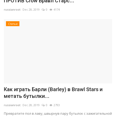
ПРОТИВ Crow Бравл Старс...
Gallery
russianroot
Dec 28, 2019
0
4174
Статьи
Русский
Как играть Барли (Barley) в Brawl Stars и
метать бутылки...
russianroot
Dec 28, 2019
0
2793
Превратите пол в лаву, швырнув пару бутылок с зажигательной