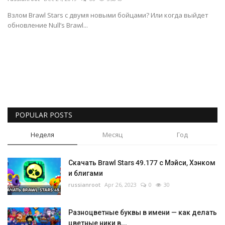
Взлом Brawl Stars с двумя новыми бойцами? Или когда выйдет
обновление Null’s Brawl...
POPULAR POSTS
Неделя
Месяц
Год
Скачать Brawl Stars 49.177 с Мэйси, Хэнком
и блигами
russianroot
Apr 26, 2023
0
30
Разноцветные буквы в имени — как делать
цветные ники в...