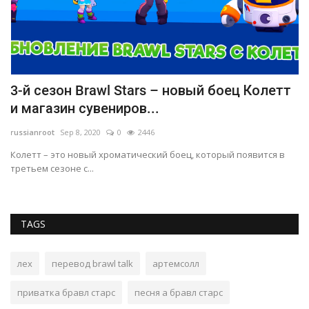
3-й сезон Brawl Stars – новый боец Колетт
О
и магазин сувениров...
у
russianroot
Sep 8, 2020
0
2446
ru
Колетт – это новый хроматический боец, который появится в
Гр
третьем сезоне с...
дл
TAGS
лех
перевод brawl talk
артемсолл
приватка бравл старс
песня а бравл старс