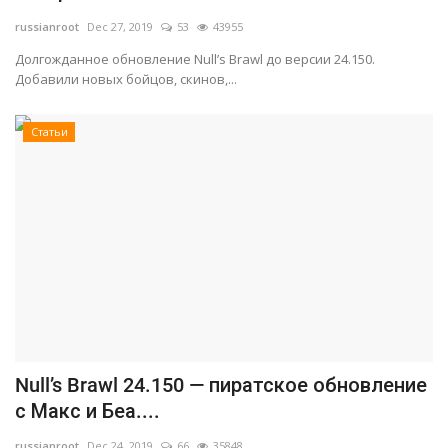
russianroot
Dec 27, 2019
53
43955
Долгожданное обновление Null’s Brawl до версии 24.150.
Добавили новых бойцов, скинов,...
Статьи
Null’s Brawl 24.150 — пиратское обновление
с Макс и Беа....
russianroot
Dec 24, 2019
66
35848