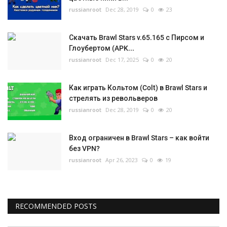
russianroot
Dec 28, 2019
0
23
Скачать Brawl Stars v.65.165 с Пирсом и
Глоубертом (APK...
russianroot
Dec 17, 2025
0
20
Как играть Кольтом (Colt) в Brawl Stars и
стрелять из револьверов
russianroot
Dec 28, 2019
0
20
Вход ограничен в Brawl Stars – как войти
без VPN?
russianroot
Apr 26, 2023
0
19
RECOMMENDED POSTS