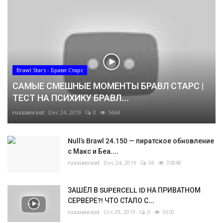
Brawl Stars - Бравл Старс
САМЫЕ СМЕШНЫЕ МОМЕНТЫ БРАВЛ СТАРС |
ТЕСТ НА ПСИХИКУ БРАВЛ...
russianroot
Dec 24, 2019
0
5664
Null’s Brawl 24.150 — пиратское обновление
с Макс и Беа....
russianroot
Dec 24, 2019
66
35848
ЗАШЁЛ В SUPERCELL ID НА ПРИВАТНОМ
СЕРВЕРЕ?! ЧТО СТАЛО С...
russianroot
Oct 29, 2019
0
3670