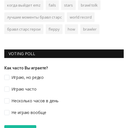
когда выйдет emz
fails
stars
brawl tolk
лучшие моменты бравл старс
world record
бравл старс герои
fleppy
how
brawler
VOTING POLL
Как часто Вы играете?
Играю, но редко
Играю часто
Несколько часов в день
Не играю вообще