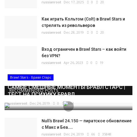
russianroot
Dec 17, 2025
0
20
Как играть Кольтом (Colt) в Brawl Stars и
стрелять из револьверов
russianroot
Dec 28, 2019
0
20
Вход ограничен в Brawl Stars – как войти
без VPN?
russianroot
Apr 26, 2023
0
19
Brawl Stars - Бравл Старс
САМЫЕ СМЕШНЫЕ МОМЕНТЫ БРАВЛ СТАРС |
RECOMMENDED POSTS
ТЕСТ НА ПСИХИКУ БРАВЛ...
russianroot
Dec 24, 2019
0
5664
Null’s Brawl 24.150 — пиратское обновление
с Макс и Беа....
russianroot
Dec 24, 2019
66
35848