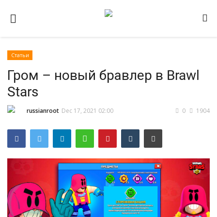
Статьи
Домашняя
Гром – новый бравлер в Brawl
Видео
Stars
Contact
russianroot
Dec 17, 2021 02:00
0
1904
Статьи
Terms & Conditions
Наш ФОРУМ
Gallery