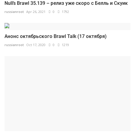
Null’s Brawl 35.139 – релиз уже скоро с Белль и Скуик
russianroot
Apr 26, 2021
0
1792
Анонс октябрьского Brawl Talk (17 октября)
russianroot
Oct 17, 2020
0
1219