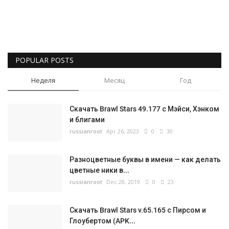
POPULAR POSTS
Неделя
Месяц
Год
Скачать Brawl Stars 49.177 с Мэйси, Хэнком
и блигами
russianroot
Apr 26, 2023
0
30
Разноцветные буквы в имени — как делать
цветные ники в...
russianroot
Dec 28, 2019
0
23
Скачать Brawl Stars v.65.165 с Пирсом и
Глоубертом (APK...