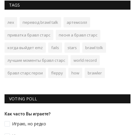
TAGS
лех
перевод brawl talk
артемсолл
приватка бравл старс
песня а бравл старс
когда выйдет emz
fails
stars
brawl tolk
лучшие моменты бравл старс
world record
бравл старс герои
fleppy
how
brawler
VOTING POLL
Как часто Вы играете?
Играю, но редко