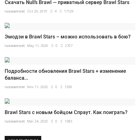
Скачать Null’s Brawl — приватный сервер Brawl Stars
russianroot
Oct 29, 2019
4
17129
Эмодзи в Brawl Stars – можно использовать в бою?
russianroot
May 11, 2020
0
2707
Подробности обновления Brawl Stars + изменение
баланса...
russianroot
Nov 11, 2020
0
1390
Brawl Stars с новым бойцом Спраут. Как поиграть?
russianroot
Mar 24, 2020
0
1585