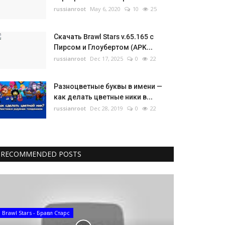
russianroot
May 6, 2020
10
25
Скачать Brawl Stars v.65.165 с
Пирсом и Глоубертом (APK...
russianroot
Dec 17, 2025
0
22
Разноцветные буквы в имени —
как делать цветные ники в...
russianroot
Dec 28, 2019
0
22
RECOMMENDED POSTS
Brawl Stars - Бравл Старс