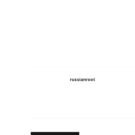
Статьи
russianroot
 честь
3-й сезон Brawl Stars – новый