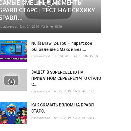
САМЫЕ СМЕШНЫЕ МОМЕНТЫ
БРАВЛ СТАРС | ТЕСТ НА ПСИХИКУ
БРАВЛ...
russianroot
Dec 24, 2019
0
5670
Null’s Brawl 24.150 — пиратское
обновление с Макс и Беа....
russianroot
Dec 24, 2019
66
35850
ЗАШЁЛ В SUPERCELL ID НА
ПРИВАТНОМ СЕРВЕРЕ?! ЧТО СТАЛО
С...
russianroot
Oct 29, 2019
0
3672
КАК СКАЧАТЬ ВЗЛОМ НА БРАВЛ
СТАРС.
russianroot
Oct 29, 2019
0
5383