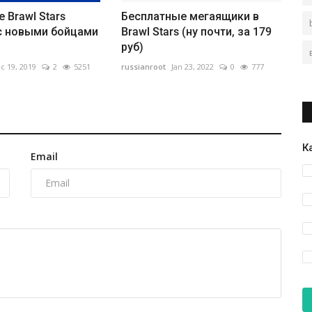
 Brawl Stars
Бесплатные мегаящики в
 с новыми бойцами
Brawl Stars (ну почти, за 179
руб)
c 19, 2019
2
5251
russianroot
Jan 23, 2022
0
777
К
Email