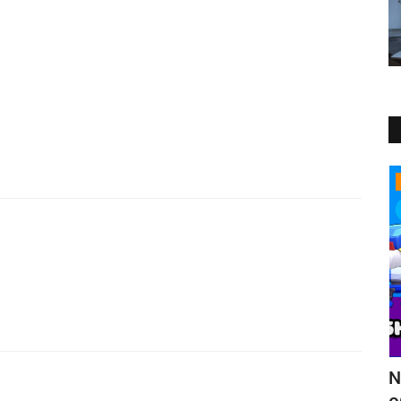
Статьи
 боец
Null’s Brawl 19.111 — летнее
B