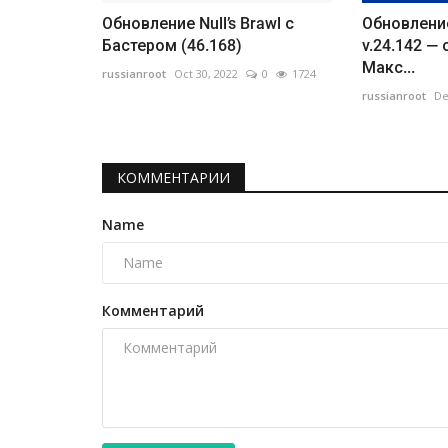
Обновление Null’s Brawl с
Обновление
Бастером (46.168)
v.24.142 —
Макс...
russianroot
Oct 30, 2022
0
1724
russianroot
De
КОММЕНТАРИИ
Name
Комментарий