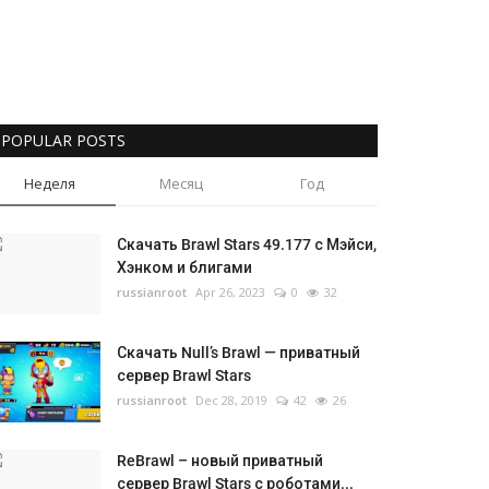
POPULAR POSTS
Неделя
Месяц
Год
Скачать Brawl Stars 49.177 с Мэйси,
Хэнком и блигами
russianroot
Apr 26, 2023
0
32
Скачать Null’s Brawl — приватный
сервер Brawl Stars
russianroot
Dec 28, 2019
42
26
ReBrawl – новый приватный
сервер Brawl Stars с роботами...