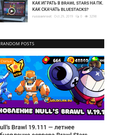
КАК ИГРАТЬ В BRAWL STARS НА ПК.
КАК СКАЧАТЬ BLUESTACKS?
russianroot
Oct 29, 2019
0
3298
RANDOM POSTS
Статьи
Статьи
rawl Stars перестает поддерживать
Как играть