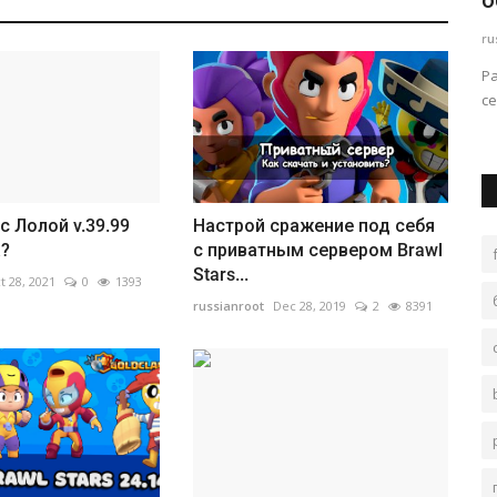
.
обновление сервера Brawl Stars...
i
russianroot
Oct 29, 2019
0
5330
ru
оторый
Разработчики Null’s Server, обновили приватный
Ва
сервер Brawl Stars —...
т
l с Лолой v.39.99
Настрой сражение под себя
а?
с приватным сервером Brawl
Stars...
t 28, 2021
0
1393
russianroot
Dec 28, 2019
2
8391