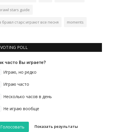
brawl stars guide
в бравл старс играют все песня
moments
VOTING POLL
ак часто Вы играете?
Играю, но редко
Играю часто
Несколько часов в день
Не играю вообще
Показать результаты
Голосовать