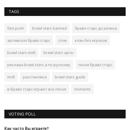
TAGS
fast push
brawl stars banned
бравл старс до релиза
артемсолл бравл старс
crow
клан без игроков
brawl stars molt
brawl stars арты
реклама brawl stars а по русскому
песня бравл старс
molt
расстановка
brawl stars guide
в бравл старс играют все песня
moments
VOTING POLL
Как часто Вы играете?