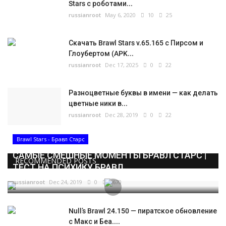
Stars с роботами...
russianroot
May 6, 2020
10
25
Скачать Brawl Stars v.65.165 с Пирсом и
Глоубертом (APK...
russianroot
Dec 17, 2025
0
22
Разноцветные буквы в имени — как делать
цветные ники в...
russianroot
Dec 28, 2019
0
22
Brawl Stars - Бравл Старс
САМЫЕ СМЕШНЫЕ МОМЕНТЫ БРАВЛ СТАРС |
RECOMMENDED POSTS
ТЕСТ НА ПСИХИКУ БРАВЛ...
russianroot
Dec 24, 2019
0
5670
Null’s Brawl 24.150 — пиратское обновление
с Макс и Беа....