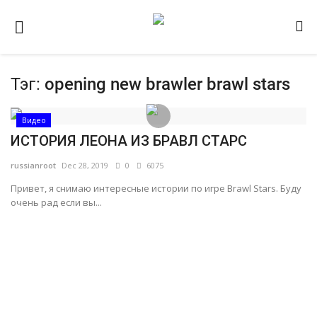
Тэг:
opening new brawler brawl stars
Домашняя
Видео
Видео
ИСТОРИЯ ЛЕОНА ИЗ БРАВЛ СТАРС
Contact
russianroot
Dec 28, 2019
0
6075
Статьи
Привет, я снимаю интересные истории по игре Brawl Stars. Буду
Terms & Conditions
очень рад если вы...
Наш ФОРУМ
Gallery