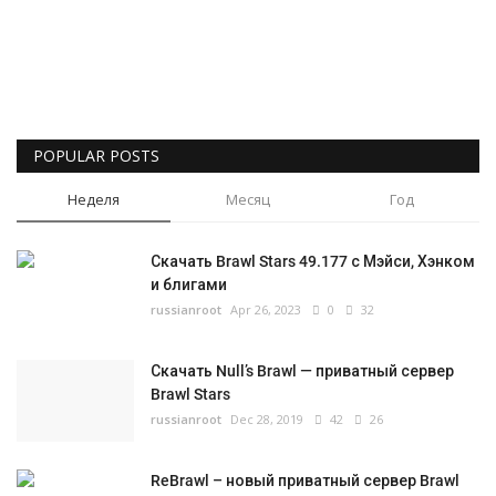
Русский
POPULAR POSTS
Неделя
Месяц
Год
Скачать Brawl Stars 49.177 с Мэйси, Хэнком
и блигами
russianroot
Apr 26, 2023
0
32
Скачать Null’s Brawl — приватный сервер
Brawl Stars
russianroot
Dec 28, 2019
42
26
ReBrawl – новый приватный сервер Brawl