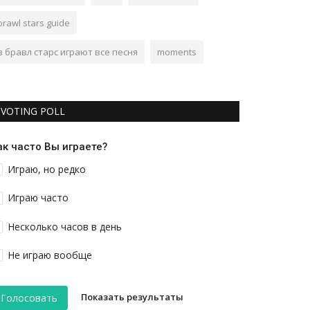
brawl stars guide
в бравл старс играют все песня
moments
VOTING POLL
ак часто Вы играете?
Играю, но редко
Играю часто
Несколько часов в день
Не играю вообще
Показать результаты
Голосовать