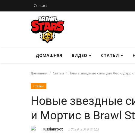
Contact
ДОМАШНЯЯ
ВИДЕО
СТАТЬИ
Домашняя
Статьи
Новые звездные силы для Леон, Дэррил 
Статьи
Новые звездные с
и Мортис в Brawl St
russianroot
Oct 29, 2019 01:23