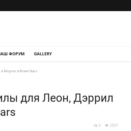
НАШ ФОРУМ
GALLERY
и Мортис в Brawl Stars
илы для Леон, Дэррил
ars
0
2557