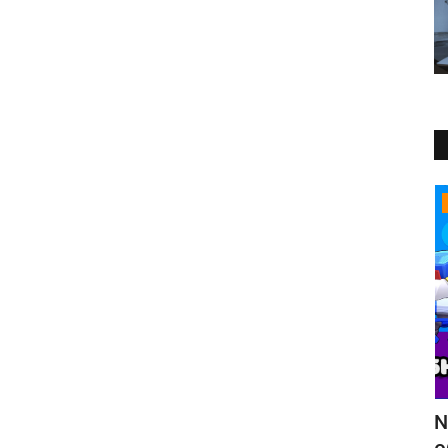
Статьи
 боец
Null’s Brawl 19.111 — летнее
B