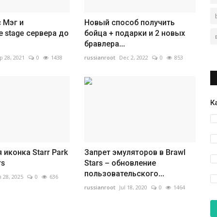
с Мэг и
Новый способ получить
 stage сервера до
бойца + подарки и 2 новых
бравлера...
p 28, 2021
0
1438
russianroot
Dec 2, 2022
0
853
К
 иконка Starr Park
Запрет эмуляторов в Brawl
rs
Stars – обновление
пользовательского...
n 28, 2025
0
636
russianroot
Jul 18, 2020
0
1464