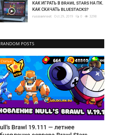
КАК ИГРАТЬ В BRAWL STARS НА ПК.
КАК СКАЧАТЬ BLUESTACKS?
russianroot
Oct 29, 2019
0
3298
RANDOM POSTS
Статьи
Статьи
rawl Stars перестает поддерживать
Как играть