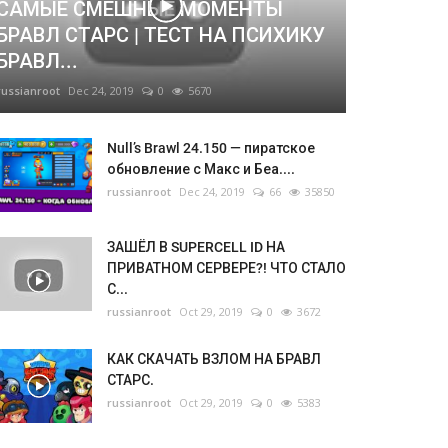
САМЫЕ СМЕШНЫЕ МОМЕНТЫ
БРАВЛ СТАРС | ТЕСТ НА ПСИХИКУ
БРАВЛ...
russianroot
Dec 24, 2019
0
5670
Null’s Brawl 24.150 — пиратское
обновление с Макс и Беа....
russianroot
Dec 24, 2019
66
35850
ЗАШЁЛ В SUPERCELL ID НА
ПРИВАТНОМ СЕРВЕРЕ?! ЧТО СТАЛО
С...
russianroot
Oct 29, 2019
0
3672
КАК СКАЧАТЬ ВЗЛОМ НА БРАВЛ
СТАРС.
russianroot
Oct 29, 2019
0
5383