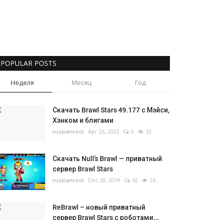
POPULAR POSTS
Неделя
Месяц
Год
Скачать Brawl Stars 49.177 с Мэйси,
Хэнком и блигами
russianroot
Apr 26, 2023
0
32
Скачать Null’s Brawl — приватный
сервер Brawl Stars
russianroot
Dec 28, 2019
42
26
ReBrawl – новый приватный
сервер Brawl Stars с роботами...