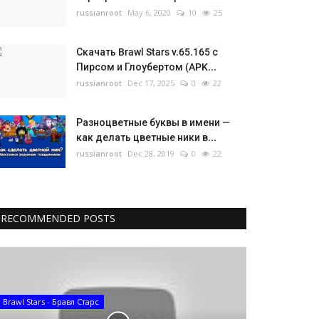
russianroot
May 6, 2020
10
25
Скачать Brawl Stars v.65.165 с
Пирсом и Глоубертом (APK...
russianroot
Dec 17, 2025
0
22
Разноцветные буквы в имени —
как делать цветные ники в...
russianroot
Dec 28, 2019
0
22
RECOMMENDED POSTS
Brawl Stars - Бравл Старс