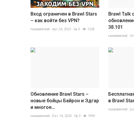
Вход ограничен в Brawl Stars
Brawl Talk 
– как войти без VPN?
обновление
38.101
russianroot
Apr 26, 2023
0
1328
russianroot
Se
Обновление Brawl Stars –
Бесплатная
новые бойцы Байрон и Эдгар
в Brawl Sta
и многое...
russianroot
Ju
russianroot
Dec 14, 2020
0
1999