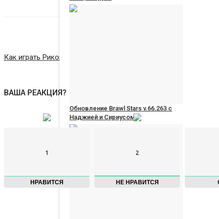
russianroot
Apr 23, 2026
0
464
П
Как играть Рикошетом (Ricochet) в Brawl Stars и стрелять, как
ВАША РЕАКЦИЯ?
Обновление Brawl Stars v.66.263 с
Наджией и Сириусом
russianroot
Feb 26, 2026
0
374
1
2
НРАВИТСЯ
НЕ НРАВИТСЯ