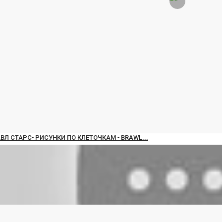
Статья
Add an article with images and embed videos.
АВЛ СТАРС- РИСУНКИ ПО КЛЕТОЧКАМ - BRAWL...
Галерея
ec 28, 2019
1
6922
A collection of images