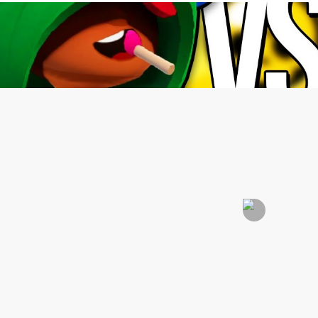
ec 28, 2019
0
4535
Аудио
Upload your audios and create your playlist.