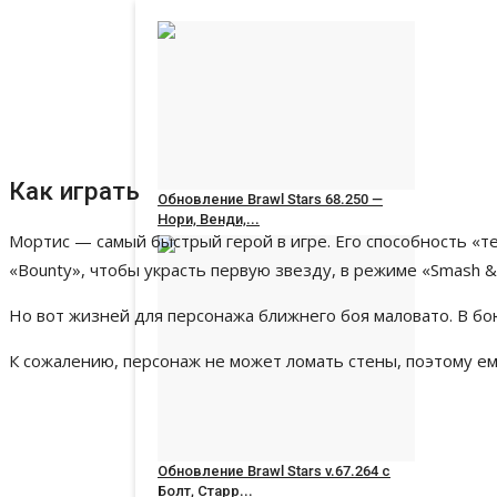
Как играть
Обновление Brawl Stars 68.250 —
Нори, Венди,...
Мортис — самый быстрый герой в игре. Его способность «т
russianroot
Jul 1, 2026
0
117
«Bounty», чтобы украсть первую звезду, в режиме «Smash &
Но вот жизней для персонажа ближнего боя маловато. В бо
К сожалению, персонаж не может ломать стены, поэтому ем
Обновление Brawl Stars v.67.264 с
Болт, Старр...