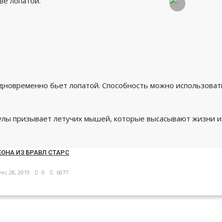
ве лопатой.
одновременно бьет лопатой. Способность можно использоват
улы призывает летучих мышей, которые высасывают жизни из
ОНА ИЗ БРАВЛ СТАРС
ec 28, 2019
0
6077