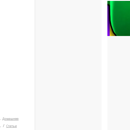
russianroot
D
Домашняя
Статьи