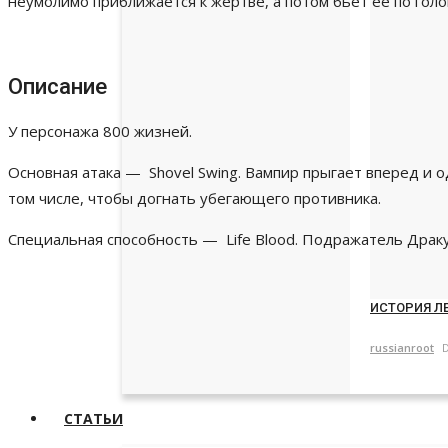
неумолимо приближается к жертве, а потом бьет ее по голо
Описание
У персонажа 800 жизней.
Основная атака — Shovel Swing. Вампир прыгает вперед и 
том числе, чтобы догнать убегающего противника.
Специальная способность — Life Blood. Подражатель Драк
ИСТОРИЯ ЛЕ
russianroot
D
СТАТЬИ