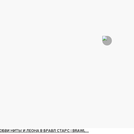
Ordered List
Add a list based article
Video
Upload a video or embed video from Youtube or Vimeo.
БВИ НИТЫ И ЛЕОНА В БРАВЛ СТАРС | BRAWL...