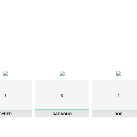
РЕДЫДУЩАЯ СТАТЬЯ
СЛЕДУЮЩАЯ СТАТЬЯ
 в «Особо опасен»
Как играть Нитой (Nita) в Brawl Stars и запус
1
3
1
СУПЕР
ЗАБАВНО
ЗОЛ