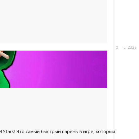
гать по карте
0
2328
l Stars! Это самый быстрый парень в игре, который