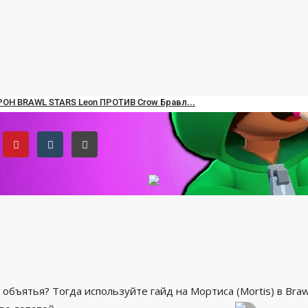
rtis) в Brawl Stars и пры
РОН BRAWL STARS Leon ПРОТИВ Crow Бравл...
ec 28, 2019
0
4179
 объятья? Тогда используйте гайд на Мортиса (Mortis) в Braw