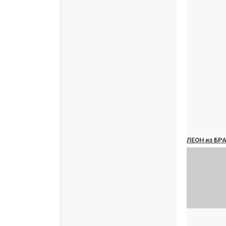
ЛЕОН из БР
russianroot
D