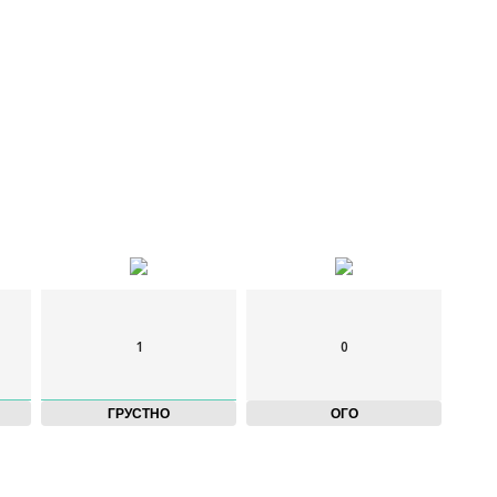
кать медведя правильно
1
0
ГРУСТНО
ОГО