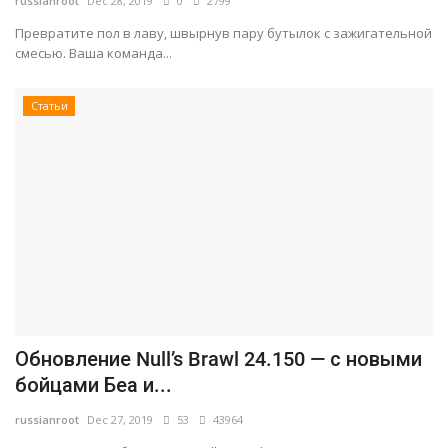
russianroot
Dec 28, 2019
0
2799
Превратите пол в лаву, швырнув пару бутылок с зажигательной
смесью. Ваша команда...
Статьи
Обновление Null’s Brawl 24.150 — с новыми
бойцами Беа и...
russianroot
Dec 27, 2019
53
43964