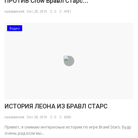
ПРОТИВ Crow Бравл Старс...
Русский
russianroot
Dec 28, 2019
0
4181
Видео
ИСТОРИЯ ЛЕОНА ИЗ БРАВЛ СТАРС
russianroot
Dec 28, 2019
0
6080
Привет, я снимаю интересные истории по игре Brawl Stars. Буду
очень рад если вы...