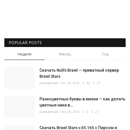
POPULAR POSTS
Неделя
Месяц
Год
Скачать Null’s Brawl — приватный сервер
Brawl Stars
russianroot
Dec 28, 2019
42
27
Разноцветные буквы в имени — как делать
цветные ники в...
russianroot
Dec 28, 2019
0
27
Скачать Brawl Stars v.65.165 с Пирсом и