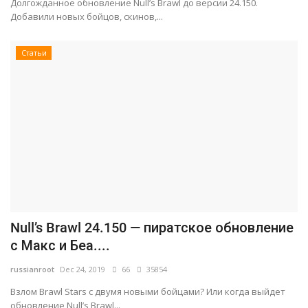
Долгожданное обновление Null’s Brawl до версии 24.150.
Добавили новых бойцов, скинов,...
Статьи
Null’s Brawl 24.150 — пиратское обновление
с Макс и Беа....
russianroot
Dec 24, 2019
66
35854
Взлом Brawl Stars с двумя новыми бойцами? Или когда выйдет
обновление Null’s Brawl...