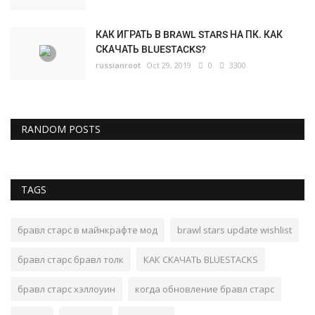
КАК ИГРАТЬ В BRAWL STARS НА ПК. КАК
СКАЧАТЬ BLUESTACKS?
russianroot
Oct 29, 2019
0
3300
RANDOM POSTS
TAGS
бравл старс в майнкрафте мод
brawl stars update wishlist
бравл старс бравл толк
КАК СКАЧАТЬ BLUESTACKS
бравл старс хэллоуин
когда обновление бравл старс