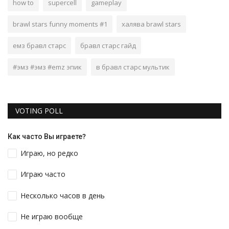
how to
supercell
gameplay
brawl stars funny moments #1
халява brawl stars
емз бравл старс
бравл старс гайд
#эмз #эмз #emz эпик
в бравл старс мультик
VOTING POLL
Как часто Вы играете?
Играю, но редко
Играю часто
Несколько часов в день
Не играю вообще