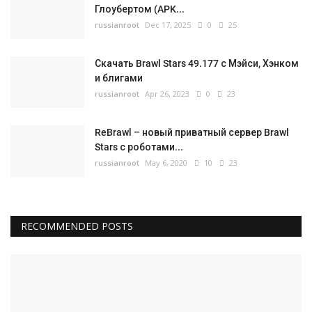
Глоубертом (APK...
russianroot
Dec 17, 2025
0
25
Скачать Brawl Stars 49.177 с Мэйси, Хэнком
и блигами
russianroot
Apr 26, 2023
0
23
ReBrawl – новый приватный сервер Brawl
Stars с роботами...
russianroot
May 6, 2020
10
23
RECOMMENDED POSTS