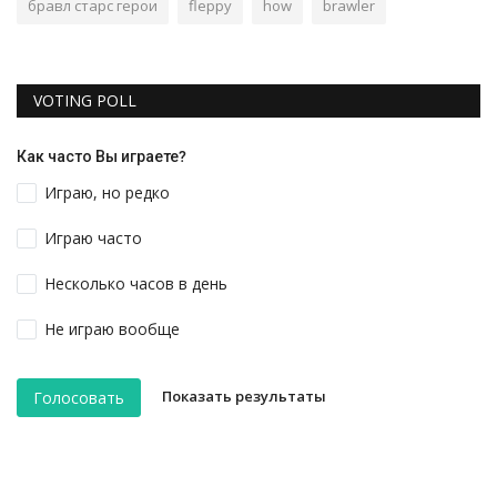
бравл старс герои
fleppy
how
brawler
VOTING POLL
Как часто Вы играете?
Играю, но редко
Играю часто
Несколько часов в день
Не играю вообще
Показать результаты
Голосовать