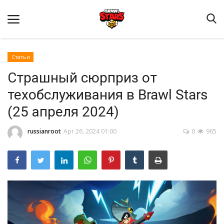
Статьи
Страшный сюрприз от
техобслуживания в Brawl Stars
(25 апреля 2024)
Домашняя
russianroot
Apr 26, 2024 01:00
0
965
Видео
Contact
Статьи
Terms & Conditions
Наш ФОРУМ