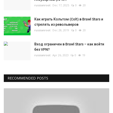
russianroot
Dec 17, 2025
0
20
Как играть Кольтом (Colt) в Brawl Stars и
стрелять из револьверов
russianroot
Dec 28, 2019
0
20
Вход ограничен в Brawl Stars – как войти
без VPN?
russianroot
Apr 26, 2023
0
19
RECOMMENDED POSTS