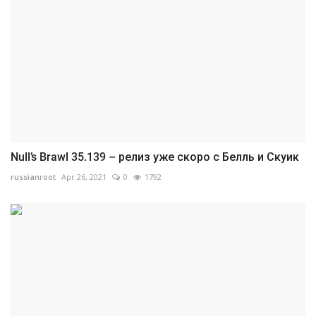
Null’s Brawl 35.139 – релиз уже скоро с Белль и Скуик
russianroot
Apr 26, 2021
0
1792