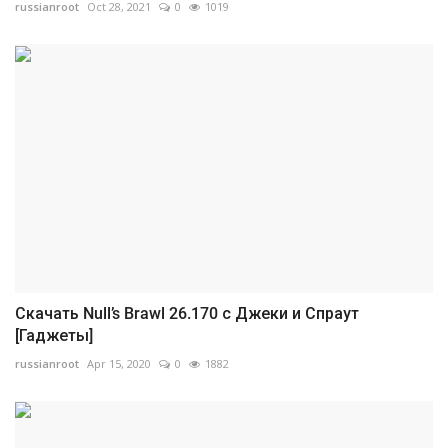
russianroot
Oct 28, 2021
0
1019
Скачать Null’s Brawl 26.170 с Джеки и Спраут
[Гаджеты]
russianroot
Apr 15, 2020
0
1882