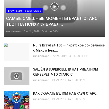
Brawl Stars - Бравл Старс
САМЫЕ СМЕШНЫЕ МОМЕНТЫ БРАВЛ СТАРС |
ТЕСТ НА ПСИХИКУ БРАВЛ...
russianroot
Dec 24, 2019
0
5664
Null’s Brawl 24.150 — пиратское обновление
с Макс и Беа....
russianroot
Dec 24, 2019
66
35848
ЗАШЁЛ В SUPERCELL ID НА ПРИВАТНОМ
СЕРВЕРЕ?! ЧТО СТАЛО С...
russianroot
Oct 29, 2019
0
3670
КАК СКАЧАТЬ ВЗЛОМ НА БРАВЛ СТАРС.
russianroot
Oct 29, 2019
0
5379