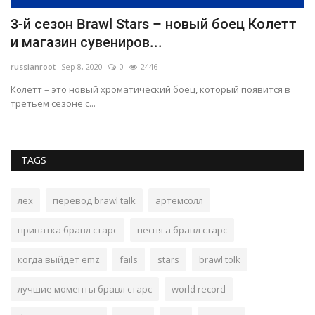
3-й сезон Brawl Stars – новый боец Колетт
О
и магазин сувениров...
у
russianroot
Sep 8, 2020
0
2446
ru
Колетт – это новый хроматический боец, который появится в
Гр
третьем сезоне с...
дл
TAGS
лех
перевод brawl talk
артемсолл
приватка бравл старс
песня а бравл старс
когда выйдет emz
fails
stars
brawl tolk
лучшие моменты бравл старс
world record