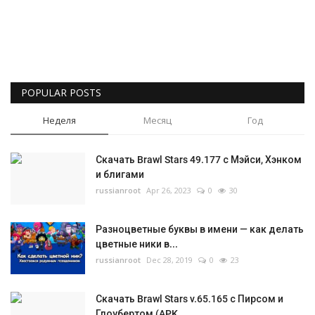
POPULAR POSTS
Неделя
Месяц
Год
Скачать Brawl Stars 49.177 с Мэйси, Хэнком
и блигами
russianroot
Apr 26, 2023
0
30
Разноцветные буквы в имени — как делать
цветные ники в...
russianroot
Dec 28, 2019
0
23
Скачать Brawl Stars v.65.165 с Пирсом и
Глоубертом (APK...