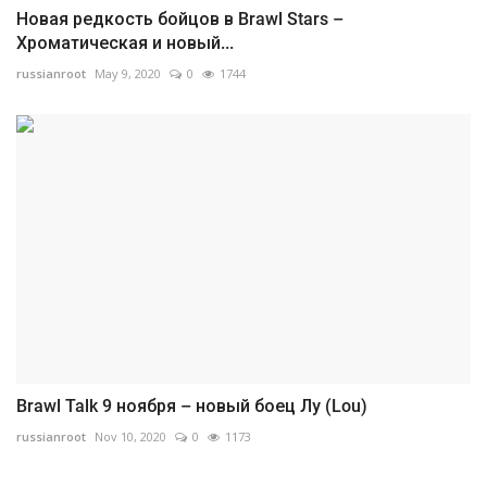
Новая редкость бойцов в Brawl Stars –
Хроматическая и новый...
russianroot
May 9, 2020
0
1744
Brawl Talk 9 ноября – новый боец Лу (Lou)
russianroot
Nov 10, 2020
0
1173