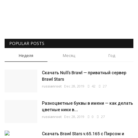
Русский
POPULAR POSTS
Неделя
Месяц
Год
Скачать Null’s Brawl — приватный сервер
Brawl Stars
russianroot
Dec 28, 2019
42
27
Разноцветные буквы в имени — как делать
цветные ники в...
russianroot
Dec 28, 2019
0
27
Скачать Brawl Stars v.65.165 с Пирсом и