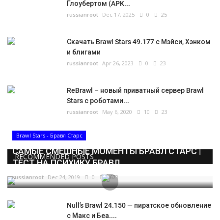
Глоубертом (APK...
russianroot
Dec 17, 2025
0
25
Скачать Brawl Stars 49.177 с Мэйси, Хэнком
и блигами
russianroot
Apr 26, 2023
0
23
ReBrawl – новый приватный сервер Brawl
Stars с роботами...
russianroot
May 6, 2020
10
23
Brawl Stars - Бравл Старс
САМЫЕ СМЕШНЫЕ МОМЕНТЫ БРАВЛ СТАРС |
RECOMMENDED POSTS
ТЕСТ НА ПСИХИКУ БРАВЛ...
russianroot
Dec 24, 2019
0
5673
Null’s Brawl 24.150 — пиратское обновление
с Макс и Беа....