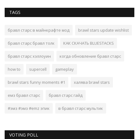
TAGS
бравл старс в майнкрафте мод
brawl stars update wishlist
бравл старс бравл толк
КАК СКАЧАТЬ BLUESTACKS
бравл старс хэллоуин
когда обновление бравл старс
how to
supercell
gameplay
brawl stars funny moments #1
халява brawl stars
емз бравл старс
бравл старс гайд
#эмз #эмз #emz эпик
в бравл старс мультик
VOTING POLL