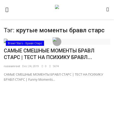
Тэг:
крутые моменты бравл старс
Домашняя
Видео
Brawl Stars - Бравл Старс
САМЫЕ СМЕШНЫЕ МОМЕНТЫ БРАВЛ
Contact
СТАРС | ТЕСТ НА ПСИХИКУ БРАВЛ...
Статьи
russianroot
Dec 24, 2019
0
5674
Terms & Conditions
САМЫЕ СМЕШНЫЕ МОМЕНТЫ БРАВЛ СТАРС | ТЕСТ НА ПСИХИКУ
БРАВЛ СТАРС | Funny Moments...
Наш ФОРУМ
Gallery