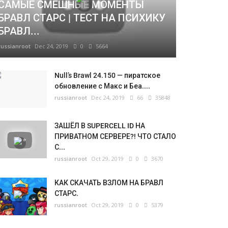
САМЫЕ СМЕШНЫЕ МОМЕНТЫ
БРАВЛ СТАРС | ТЕСТ НА ПСИХИКУ
БРАВЛ...
russianroot
Dec 24, 2019
0
5664
Null’s Brawl 24.150 — пиратское
обновление с Макс и Беа....
russianroot
Dec 24, 2019
66
35848
ЗАШЁЛ В SUPERCELL ID НА
ПРИВАТНОМ СЕРВЕРЕ?! ЧТО СТАЛО
С...
russianroot
Oct 29, 2019
0
3670
КАК СКАЧАТЬ ВЗЛОМ НА БРАВЛ
СТАРС.
russianroot
Oct 29, 2019
0
5379