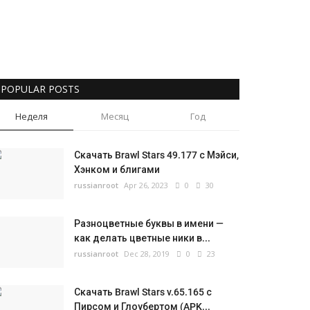
POPULAR POSTS
Неделя
Месяц
Год
Скачать Brawl Stars 49.177 с Мэйси,
Хэнком и блигами
russianroot
Apr 26, 2023
0
30
Разноцветные буквы в имени —
как делать цветные ники в...
russianroot
Dec 28, 2019
0
23
Скачать Brawl Stars v.65.165 с
Пирсом и Глоубертом (APK...