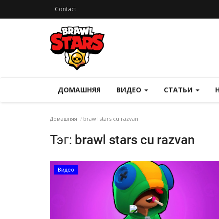
Contact
ДОМАШНЯЯ
ВИДЕО
СТАТЬИ
Домашняя
brawl stars cu razvan
Тэг:
brawl stars cu razvan
Видео