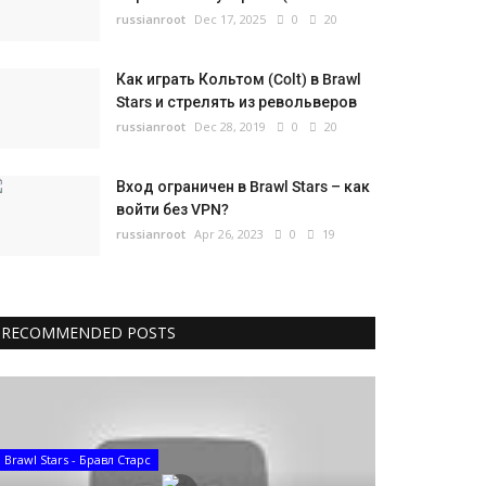
russianroot
Dec 17, 2025
0
20
Как играть Кольтом (Colt) в Brawl
Stars и стрелять из револьверов
russianroot
Dec 28, 2019
0
20
Вход ограничен в Brawl Stars – как
войти без VPN?
russianroot
Apr 26, 2023
0
19
RECOMMENDED POSTS
Brawl Stars - Бравл Старс