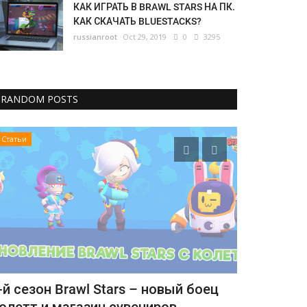
КАК ИГРАТЬ В BRAWL STARS НА ПК.
КАК СКАЧАТЬ BLUESTACKS?
russianroot
Oct 29, 2019
0
3295
RANDOM POSTS
Статьи
Статьи
-й сезон Brawl Stars – новый боец
Обновление