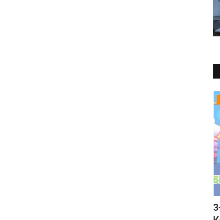
Статьи
а в
Скачать Brawl Stars 48.304 с Виллоу и
3