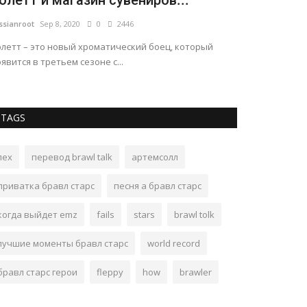
олетт и магазин сувениров...
ультралег
ssianroot
Sep 8, 2020
0
2446
russianroot
Apr 2
олетт – это новый хроматический боец, который
Грядет мега-кру
явится в третьем сезоне с...
редкостью для 
TAGS
лех
перевод brawl talk
артемсолл
приватка бравл старс
песня а бравл старс
когда выйдет emz
fails
stars
brawl tolk
лучшие моменты бравл старс
world record
бравл старс герои
fleppy
how
brawler