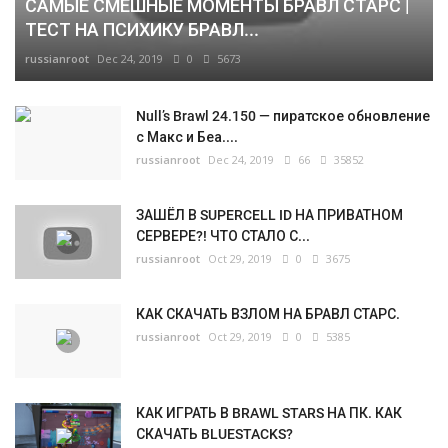
САМЫЕ СМЕШНЫЕ МОМЕНТЫ БРАВЛ СТАРС |
ТЕСТ НА ПСИХИКУ БРАВЛ...
russianroot
Dec 24, 2019
0
5673
Null’s Brawl 24.150 — пиратское обновление
с Макс и Беа....
russianroot
Dec 24, 2019
66
35852
ЗАШЁЛ В SUPERCELL ID НА ПРИВАТНОМ
СЕРВЕРЕ?! ЧТО СТАЛО С...
russianroot
Oct 29, 2019
0
3675
КАК СКАЧАТЬ ВЗЛОМ НА БРАВЛ СТАРС.
russianroot
Oct 29, 2019
0
5385
КАК ИГРАТЬ В BRAWL STARS НА ПК. КАК
СКАЧАТЬ BLUESTACKS?