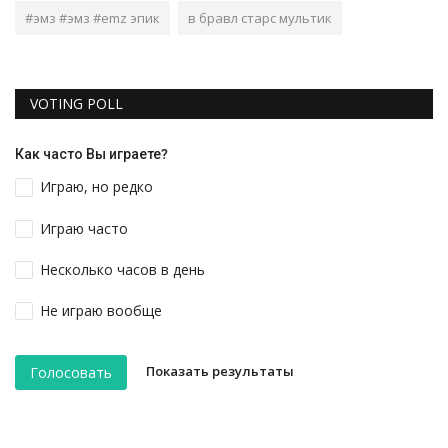
#эмз #эмз #emz эпик
в бравл старс мультик
VOTING POLL
Как часто Вы играете?
Играю, но редко
Играю часто
Несколько часов в день
Не играю вообще
Показать результаты
Голосовать