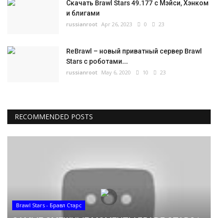
Скачать Brawl Stars 49.177 с Мэйси, Хэнком
и блигами
russianroot
Apr 26, 2023
0
23
ReBrawl – новый приватный сервер Brawl
Stars с роботами...
russianroot
May 6, 2020
10
23
RECOMMENDED POSTS
Brawl Stars - Бравл Старс