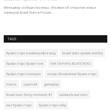
ru
Менеджер сообщества игры, объявил об открытие новых
серверов Brawl Stars в России....
Вс
Ск
TAGS
бравл старс в майнкрафте мод
brawl stars update wishlist
бравл старс бравл толк
КАК СКАЧАТЬ BLUESTACKS
бравл старс хэллоуин
когда обновление бравл старс
how to
supercell
gameplay
brawl stars funny moments #1
халява brawl stars
емз бравл старс
бравл старс гайд