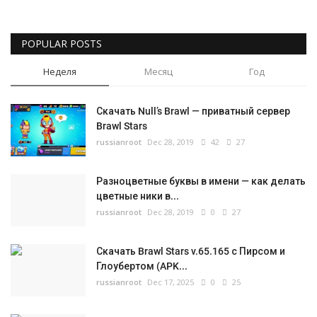
POPULAR POSTS
Неделя
Месяц
Год
Скачать Null’s Brawl — приватный сервер
Brawl Stars
russianroot
Dec 28, 2019
42
27
Разноцветные буквы в имени — как делать
цветные ники в...
russianroot
Dec 28, 2019
0
27
Скачать Brawl Stars v.65.165 с Пирсом и
Глоубертом (APK...
russianroot
Dec 17, 2025
0
25