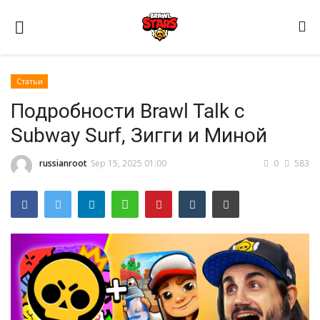
Статьи
Подробности Brawl Talk с
Subway Surf, Зигги и Миной
russianroot
Sep 15, 2025 01:00
0
583
Домашняя
Видео
Contact
Статьи
Terms & Conditions
Наш ФОРУМ