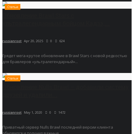
Статьи
Обновление Brawl Stars с
ультралегендарным бойцом Кадзэ,...
russianroot
Apr 20, 2025
0
624
Грядет мега-крутое обновление в Brawl Stars с новой редкостью
для бравлеров «ультралегендарный»...
Статьи
Обновление Nulls Brawl – добавили систему
друзей и удалили...
russianroot
May 1, 2020
0
1472
Приватный сервер Nulls Brawl последней версии клиента
обновился и получил важные...