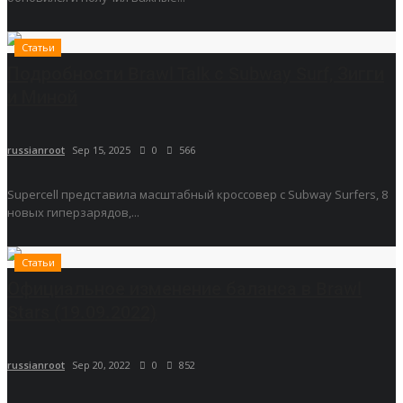
Статьи
Подробности Brawl Talk с Subway Surf, Зигги
и Миной
russianroot
Sep 15, 2025
0
566
Supercell представила масштабный кроссовер с Subway Surfers, 8
новых гиперзарядов,...
Статьи
Официальное изменение баланса в Brawl
Stars (19.09.2022)
russianroot
Sep 20, 2022
0
852