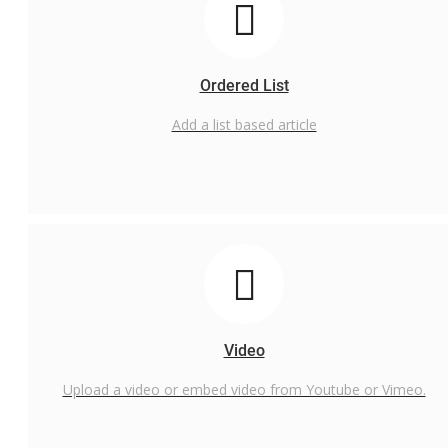
Ordered List
Add a list based article
Video
Upload a video or embed video from Youtube or Vimeo.