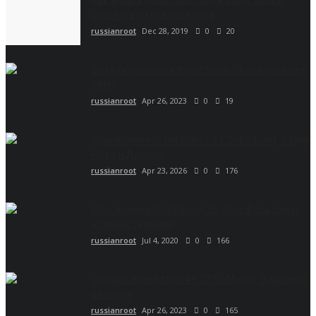
Как играть Кольтом (Colt) в Brawl Stars и
стрелять из револьверов
russianroot
Dec 28, 2019
0
20
Вход ограничен в Brawl Stars – как войти без
VPN?
russianroot
Apr 26, 2023
0
19
Обновление Brawl Stars v.67.264 с Болт, Старр
Нова и Дамиан
russianroot
Apr 23, 2026
0
176
Обновление Null’s Brawl 28.171 с Вольтом и
новыми скинами
russianroot
Jul 4, 2020
0
166
Скачать Brawl Stars 49.177 с Мэйси, Хэнком и
блигами
russianroot
Apr 26, 2023
0
165