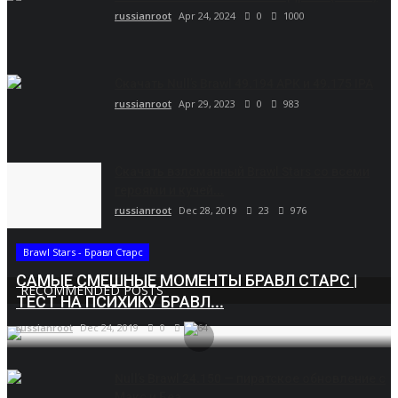
russianroot
Apr 24, 2024
0
1000
Скачать Null’s Brawl 49.194 APK и 49.175 IPA
russianroot
Apr 29, 2023
0
983
Скачать взломанный Brawl Stars со всеми
героями и кучей...
russianroot
Dec 28, 2019
23
976
Brawl Stars - Бравл Старс
САМЫЕ СМЕШНЫЕ МОМЕНТЫ БРАВЛ СТАРС |
RECOMMENDED POSTS
ТЕСТ НА ПСИХИКУ БРАВЛ...
russianroot
Dec 24, 2019
0
5664
Null’s Brawl 24.150 — пиратское обновление с
Макс и Беа....