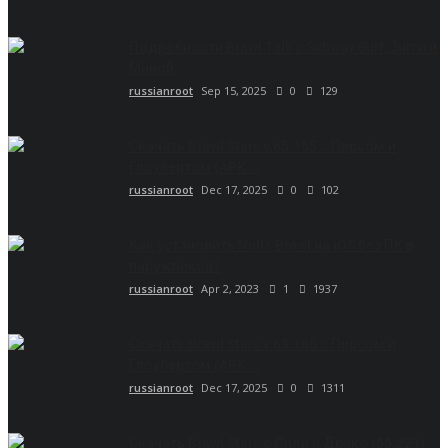
Подробности Brawl Talk с Subway Surf, Зигги и
Миной
russianroot
Sep 15, 2025
0
129
Скачать Brawl Stars v.65.165 с Пирсом и
Глоубертом (APK...
russianroot
Dec 17, 2025
0
102
Как установить Null’s Brawl на iOS без ПК в
пару кликов?
russianroot
Apr 2, 2023
1
1937
Скачать Brawl Stars v.65.165 с Пирсом и
Глоубертом (APK...
russianroot
Dec 17, 2025
0
1311
Скачать Brawl Stars с Лили и Драко (55.221)