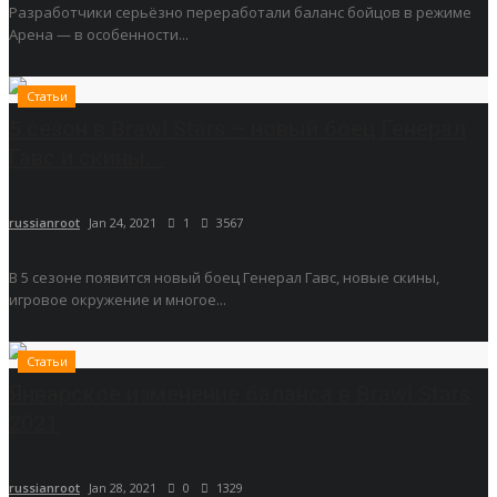
Разработчики серьёзно переработали баланс бойцов в режиме
Арена — в особенности...
Статьи
5 сезон в Brawl Stars – новый боец Генерал
Гавс и скины...
russianroot
Jan 24, 2021
1
3567
В 5 сезоне появится новый боец Генерал Гавс, новые скины,
игровое окружение и многое...
Статьи
Январское изменение баланса в Brawl Stars
2021
russianroot
Jan 28, 2021
0
1329