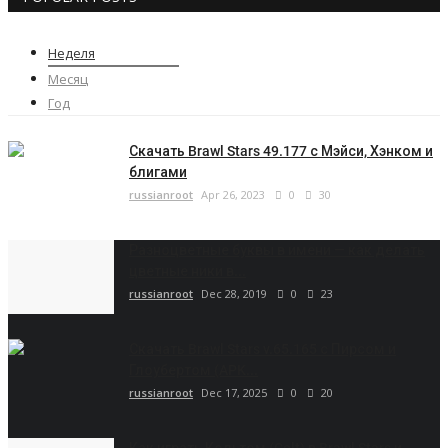
Неделя
Месяц
Год
Скачать Brawl Stars 49.177 с Мэйси, Хэнком и
блигами
russianroot
Apr 26, 2023
0
30
Разноцветные буквы в имени — как делать
цветные ники в...
russianroot
Dec 28, 2019
0
23
Скачать Brawl Stars v.65.165 с Пирсом и
Глоубертом (APK...
russianroot
Dec 17, 2025
0
20