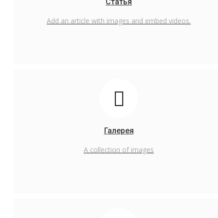
Статья
Русский
Add an article with images and embed videos.
English
Русский
Галерея
A collection of images