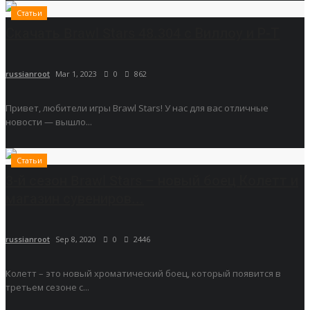
Статьи
Скачать Brawl Stars 48.304 с Виллоу и Р-Т
russianroot
Mar 1, 2023
0
862
Привет, любители игры Brawl Stars! У нас для вас отличные
новости — вышло...
Статьи
3-й сезон Brawl Stars – новый боец Колетт и
магазин сувениров...
russianroot
Sep 8, 2020
0
2446
Колетт – это новый хроматический боец, который появится в
третьем сезоне с...