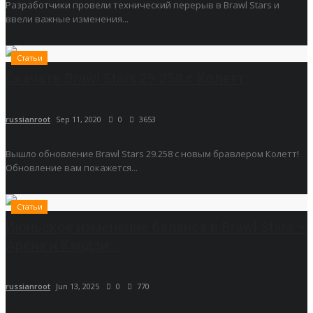
Разработчики провели технический перерыв в Brawl Stars и
ввели важные изменения...
Статьи
Скачать Brawl Stars 29.258 с Колетт
russianroot
Sep 11, 2020
0
3653
Вышло обновление Brawl Stars 29.258 с новым бравлером Колетт!
Обновление вам покажется...
Статьи
Июньское изменение баланса в Brawl Stars –
Арена и Кэндзи...
russianroot
Jun 13, 2025
0
770