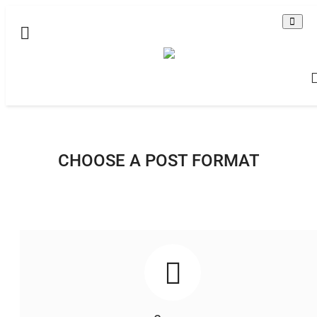
Домашняя
Видео
Все
Brawl Stars - Бравл Старс
CHOOSE A POST FORMAT
По-английски
Contact
Статьи
Terms & Conditions
Наш ФОРУМ
Gallery