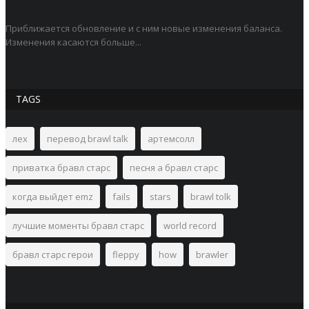
Приближается обновление и с ним новые изменения баланса.
Изменения касаются больше...
TAGS
лех
перевод brawl talk
артемсолл
приватка бравл старс
песня а бравл старс
когда выйдет emz
fails
stars
brawl tolk
лучшие моменты бравл старс
world record
бравл старс герои
fleppy
how
brawler