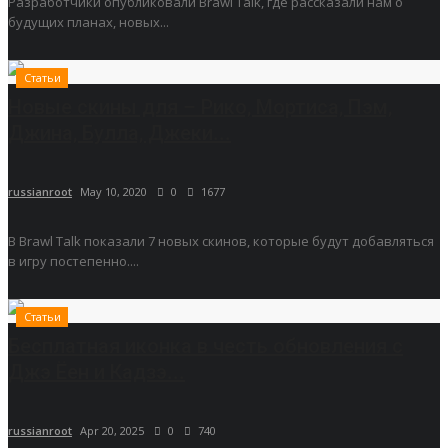
Разработчики опубликовали Brawl Talk, где рассказали нам о
будущих планах, новых...
Статьи
Новые скины для – Рико, Мортиса, Пэм,
Джина, Булла, Джеки...
russianroot
May 10, 2020
0
1677
В Brawl Talk показали 7 новых скинов, которые будут добавляться
в игру постепенно....
Статьи
Бесплатная иконка в честь обновления с
Джэ Ёен и Кадзэ...
russianroot
Apr 20, 2025
0
740