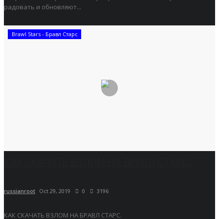
радовать и обновляют...
Brawl Stars - Бравл Старс
КАК СКАЧАТЬ ВЗЛОМ НА БРАВЛ СТАРС.
russianroot
Oct 29, 2019
0
3196
КАК СКАЧАТЬ ВЗЛОМ НА БРАВЛ СТАРС.