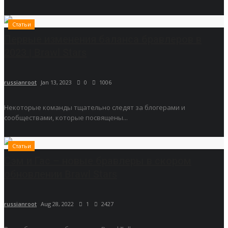
Статьи
Первые изменения баланса бравлеров в
2023 | Brawl Stars
russianroot
Jan 13, 2023
0
1006
Некоторые команды тщательно следят за блогерами и
сообществами, которые посвящены...
Статьи
Сэм и Гас – новые бравлеры в скором
обновлении Brawl Stars
russianroot
Aug 28, 2022
1
2427