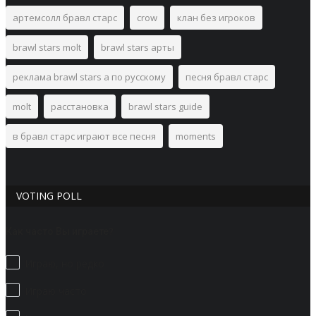
артемсолл бравл старс
crow
клан без игроков
brawl stars molt
brawl stars арты
реклама brawl stars а по русскому
песня бравл старс
molt
расстановка
brawl stars guide
в бравл старс играют все песня
moments
VOTING POLL
Как часто Вы играете?
Играю, но редко
Играю часто