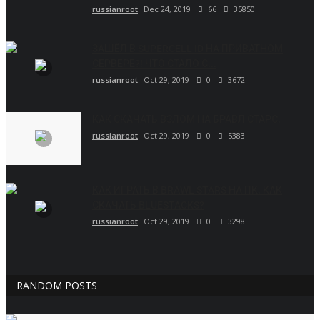
russianroot
Dec 24, 2019
66
35850
ЗАШЁЛ В SUPERCELL ID НА ПРИВАТНОМ
СЕРВЕРЕ?! ЧТО СТАЛО С...
russianroot
Oct 29, 2019
0
3672
КАК СКАЧАТЬ ВЗЛОМ НА БРАВЛ СТАРС.
russianroot
Oct 29, 2019
0
5383
КАК ИГРАТЬ В BRAWL STARS НА ПК. КАК
СКАЧАТЬ BLUESTACKS?
russianroot
Oct 29, 2019
0
3298
RANDOM POSTS