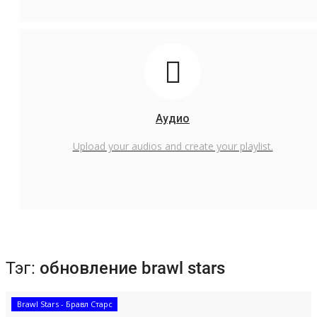
Аудио
Upload your audios and create your playlist.
Тэг:
обновление brawl stars
Brawl Stars - Бравл Старс