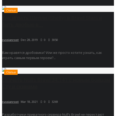
Статьи
Как играть Шелли (Shelly) в Brawl Stars и
бить дробью в...
russianroot
Dec 28, 2019
0
3050
Вам нравятся дробовики? Или же просто хотите узнать, как
играть самым первым героем?...
Статьи
Скачать Null’s Brawl 34.141 с новым бойцом
Сту и скинами
russianroot
Mar 18, 2021
0
3269
Разработчики приватного сервера Null’s Brawl не перестают