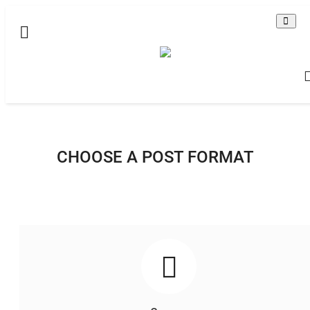
Домашняя
Видео
Все
Brawl Stars - Бравл Старс
CHOOSE A POST FORMAT
По-английски
Contact
Статьи
Terms & Conditions
Наш ФОРУМ
Gallery