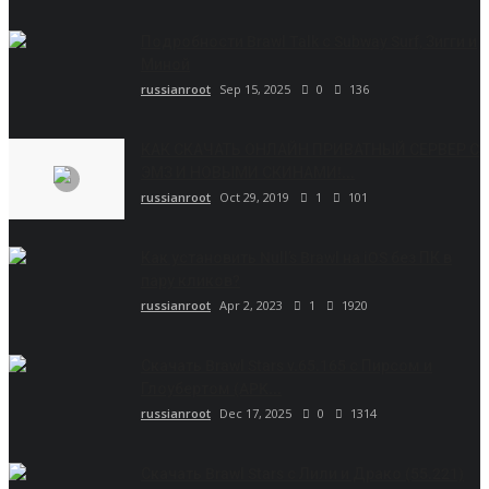
Подробности Brawl Talk с Subway Surf, Зигги и
Миной
russianroot
Sep 15, 2025
0
136
КАК СКАЧАТЬ ОНЛАЙН ПРИВАТНЫЙ СЕРВЕР С
ЭМЗ И НОВЫМИ СКИНАМИ!...
russianroot
Oct 29, 2019
1
101
Как установить Null’s Brawl на iOS без ПК в
пару кликов?
russianroot
Apr 2, 2023
1
1920
Скачать Brawl Stars v.65.165 с Пирсом и
Глоубертом (APK...
russianroot
Dec 17, 2025
0
1314
Скачать Brawl Stars с Лили и Драко (55.221)