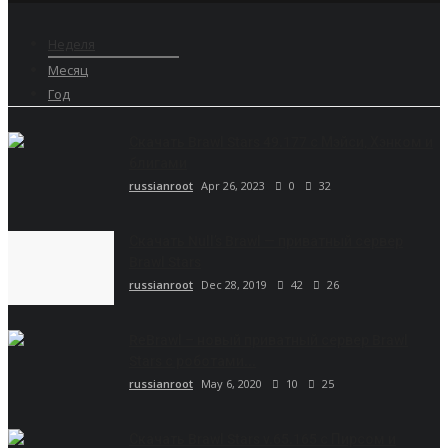
Неделя
Месяц
Год
Скачать Brawl Stars 49.177 с Мэйси, Хэнком и
блигами
russianroot
Apr 26, 2023
0
32
Скачать Null’s Brawl — приватный сервер
Brawl Stars
russianroot
Dec 28, 2019
42
26
ReBrawl – новый приватный сервер Brawl
Stars с роботами...
russianroot
May 6, 2020
10
25
Скачать Brawl Stars v.65.165 с Пирсом и