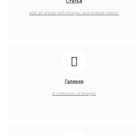
Статья
Русский
Add an article with images and embed videos.
English
Русский
Галерея
A collection of images