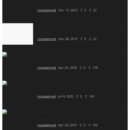
Глоубертом (APK...
russianroot
Dec 17, 2025
0
22
Разноцветные буквы в имени — как делать
цветные ники в...
russianroot
Dec 28, 2019
0
22
Обновление Brawl Stars v.67.264 с Болт, Старр
Нова и Дамиан
russianroot
Apr 23, 2026
0
178
Обновление Null’s Brawl 28.171 с Вольтом и
новыми скинами
russianroot
Jul 4, 2020
0
163
Скачать Brawl Stars 49.177 с Мэйси, Хэнком и
блигами
russianroot
Apr 26, 2023
0
162