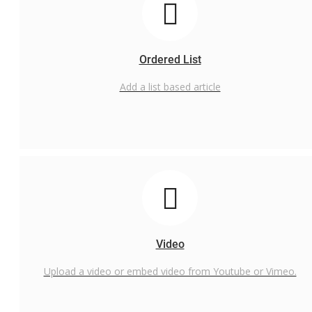
Ordered List
Add a list based article
Video
Upload a video or embed video from Youtube or Vimeo.