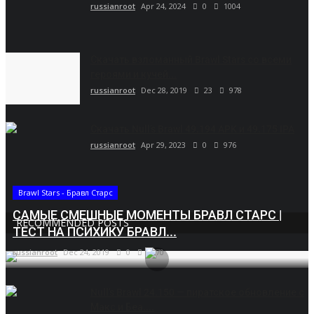
russianroot
Apr 24, 2024
0
1004
Скачать взломанный Brawl Stars со всеми
героями и кучей...
russianroot
Dec 28, 2019
23
978
Скачать Null’s Brawl 49.194 APK и 49.175 IPA
russianroot
Apr 29, 2023
0
976
Brawl Stars - Бравл Старс
САМЫЕ СМЕШНЫЕ МОМЕНТЫ БРАВЛ СТАРС |
RECOMMENDED POSTS
ТЕСТ НА ПСИХИКУ БРАВЛ...
russianroot
Dec 24, 2019
0
5670
Null’s Brawl 24.150 — пиратское обновление с
Макс и Беа....