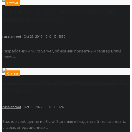
Статьи
Null’s Brawl 19.111 — летнее обновление
сервера Brawl Stars...
russianroot
Oct 29, 2019
0
5330
Разработчики Null’s Server, обновили приватный сервер Brawl
Stars —...
Статьи
Brawl Stars перестает поддерживать iOS 11 и
Android 7.0
russianroot
Oct 18, 2022
0
724
Важное сообщение из Brawl Stars для обладателей телефонов на
старых операционных...