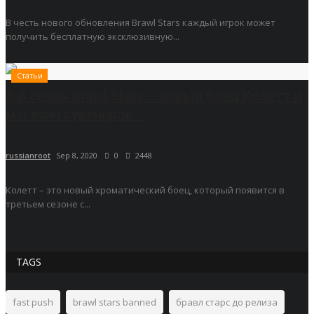
В честь нового обновления Brawl Stars каждый игрок может
получить бесплатную эксклюзивную...
Статьи
3-й сезон Brawl Stars – новый боец Колетт и
магазин сувениров...
russianroot
Sep 8, 2020
0
2448
Колетт – это новый хроматический боец, который появится в
третьем сезоне с...
TAGS
fast push
brawl stars banned
бравл старс до релиза