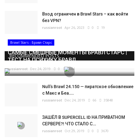
Вход ограничен в Brawl Stars – как войти
без VPN?
russianroot
Apr 26, 2023
0
19
Brawl Stars - Бравл Старс
САМЫЕ СМЕШНЫЕ МОМЕНТЫ БРАВЛ СТАРС |
RECOMMENDED POSTS
ТЕСТ НА ПСИХИКУ БРАВЛ...
russianroot
Dec 24, 2019
0
5664
Null’s Brawl 24.150 — пиратское обновление
с Макс и Беа....
russianroot
Dec 24, 2019
66
35848
ЗАШЁЛ В SUPERCELL ID НА ПРИВАТНОМ
СЕРВЕРЕ?! ЧТО СТАЛО С...
russianroot
Oct 29, 2019
0
3670