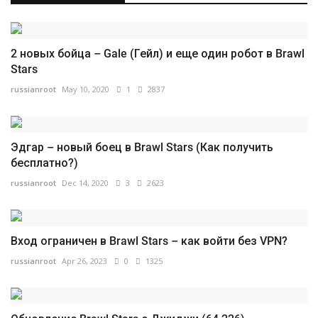
2 новых бойца – Gale (Гейл) и еще один робот в Brawl
Stars
russianroot
May 10, 2020
1
2837
Эдгар – новый боец в Brawl Stars (Как получить
бесплатно?)
russianroot
Dec 14, 2020
3
2623
Вход ограничен в Brawl Stars – как войти без VPN?
russianroot
Apr 26, 2023
0
1325