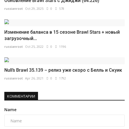
Обновление Brawl Stars с Джиджи (64.226)
russianroot
Oct 29, 2025
0
578
Изменение баланса в 15 сезоне Brawl Stars + новый
загрузочный...
russianroot
Oct 25, 2022
0
1196
Null’s Brawl 35.139 – релиз уже скоро с Белль и Скуик
russianroot
Apr 26, 2021
0
1792
КОММЕНТАРИИ
Name