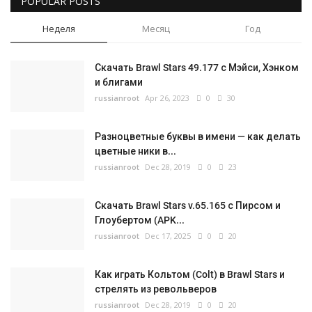
POPULAR POSTS
Неделя
Месяц
Год
Скачать Brawl Stars 49.177 с Мэйси, Хэнком
и блигами
russianroot
Apr 26, 2023
0
30
Разноцветные буквы в имени — как делать
цветные ники в...
russianroot
Dec 28, 2019
0
23
Скачать Brawl Stars v.65.165 с Пирсом и
Глоубертом (APK...
russianroot
Dec 17, 2025
0
20
Как играть Кольтом (Colt) в Brawl Stars и
стрелять из револьверов
russianroot
Dec 28, 2019
0
20