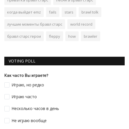
приватка бравл старс
песня а бравл старс
когда выйдет emz
fails
stars
brawl tolk
лучшие моменты бравл старс
world record
бравл старс герои
fleppy
how
brawler
VOTING POLL
Как часто Вы играете?
Играю, но редко
Играю часто
Несколько часов в день
Не играю вообще