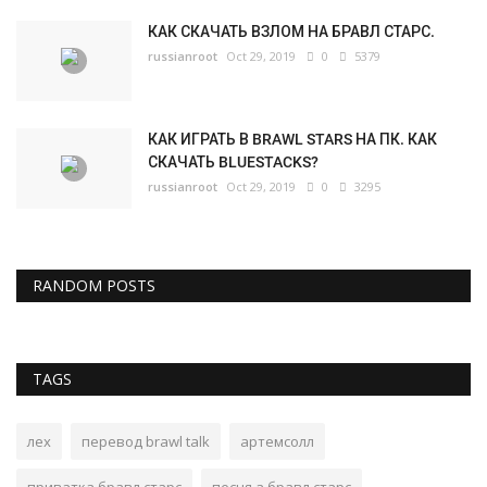
КАК СКАЧАТЬ ВЗЛОМ НА БРАВЛ СТАРС.
russianroot
Oct 29, 2019
0
5379
КАК ИГРАТЬ В BRAWL STARS НА ПК. КАК
СКАЧАТЬ BLUESTACKS?
russianroot
Oct 29, 2019
0
3295
RANDOM POSTS
TAGS
лех
перевод brawl talk
артемсолл