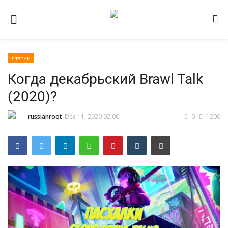
Статьи
Домашняя
Когда декабрьский Brawl Talk
Видео
(2020)?
Contact
russianroot
Dec 11, 2020 02:00
0
1200
Статьи
Terms & Conditions
Наш ФОРУМ
Gallery