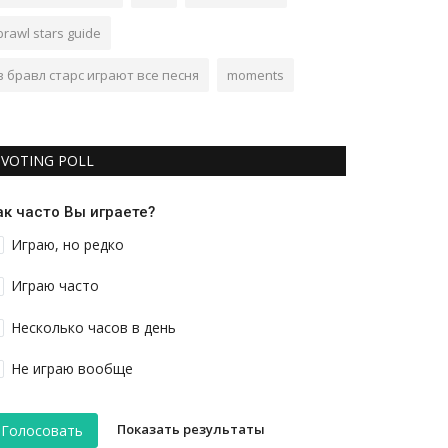
brawl stars guide
в бравл старс играют все песня
moments
VOTING POLL
ак часто Вы играете?
Играю, но редко
Играю часто
Несколько часов в день
Не играю вообще
Показать результаты
Голосовать