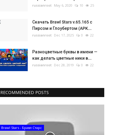
russianroot
May 6, 2020
10
25
Скачать Brawl Stars v.65.165 с
Пирсом и Глоубертом (APK...
russianroot
Dec 17, 2025
0
22
Разноцветные буквы в имени —
как делать цветные ники в...
russianroot
Dec 28, 2019
0
22
RECOMMENDED POSTS
Brawl Stars - Бравл Старс