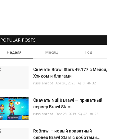
POPULAR POSTS
Неделя
Месяц
Год
Скачать Brawl Stars 49.177 с Мэйси,
Хэнком и блигами
russianroot
Apr 26, 2023
0
32
Скачать Null’s Brawl — приватный
сервер Brawl Stars
russianroot
Dec 28, 2019
42
26
ReBrawl – новый приватный
сервер Brawl Stars с роботами...