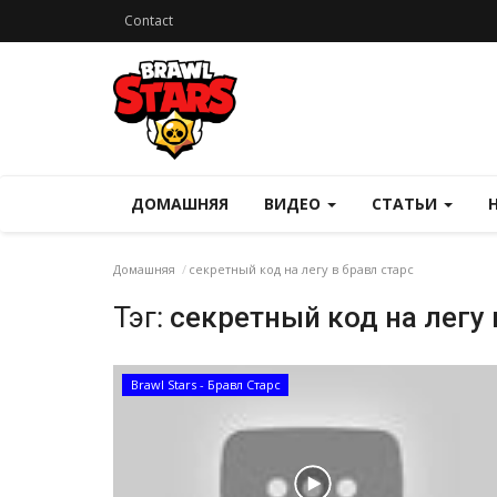
Contact
ДОМАШНЯЯ
ВИДЕО
СТАТЬИ
Домашняя
секретный код на легу в бравл старс
Тэг:
секретный код на легу 
Brawl Stars - Бравл Старс