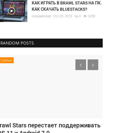
КАК ИГРАТЬ В BRAWL STARS НА ПК.
КАК СКАЧАТЬ BLUESTACKS?
russianroot
Oct 29, 2019
0
3298
RANDOM POSTS
Статьи
Статьи
rawl Stars перестает поддерживать
Как играть