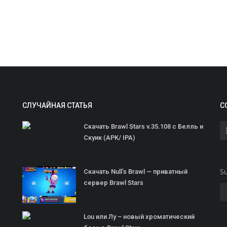
СЛУЧАЙНАЯ СТАТЬЯ
С
Скачать Brawl Stars v.35.108 с Белль и
Скуик (APK/ IPA)
Su
Скачать Null’s Brawl — приватный
сервер Brawl Stars
Lou или Лу – новый хроматический