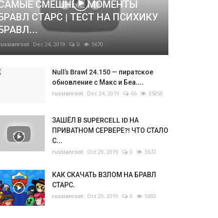
САМЫЕ СМЕШНЫЕ МОМЕНТЫ
БРАВЛ СТАРС | ТЕСТ НА ПСИХИКУ
БРАВЛ...
russianroot
Dec 24, 2019
0
5670
Null’s Brawl 24.150 — пиратское
обновление с Макс и Беа....
russianroot
Dec 24, 2019
66
35850
ЗАШЁЛ В SUPERCELL ID НА
ПРИВАТНОМ СЕРВЕРЕ?! ЧТО СТАЛО
С...
russianroot
Oct 29, 2019
0
3672
КАК СКАЧАТЬ ВЗЛОМ НА БРАВЛ
СТАРС.
russianroot
Oct 29, 2019
0
5383