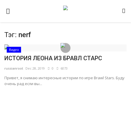
Тэг:
nerf
Домашняя
Видео
Видео
ИСТОРИЯ ЛЕОНА ИЗ БРАВЛ СТАРС
Contact
russianroot
Dec 28, 2019
0
6073
Статьи
Привет, я снимаю интересные истории по игре Brawl Stars. Буду
Terms & Conditions
очень рад если вы...
Наш ФОРУМ
Gallery