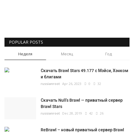
Русский
POPULAR POSTS
Неделя
Месяц
Год
Скачать Brawl Stars 49.177 с Мэйси, Хэнком
и блигами
russianroot
Apr 26, 2023
0
32
Скачать Null’s Brawl — приватный сервер
Brawl Stars
russianroot
Dec 28, 2019
42
26
ReBrawl – новый приватный сервер Brawl