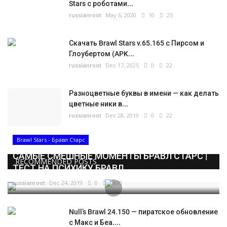
Stars с роботами...
russianroot
May 6, 2020
10
25
Скачать Brawl Stars v.65.165 с Пирсом и
Глоубертом (APK...
russianroot
Dec 17, 2025
0
22
Разноцветные буквы в имени — как делать
цветные ники в...
russianroot
Dec 28, 2019
0
22
Brawl Stars - Бравл Старс
САМЫЕ СМЕШНЫЕ МОМЕНТЫ БРАВЛ СТАРС |
RECOMMENDED POSTS
ТЕСТ НА ПСИХИКУ БРАВЛ...
russianroot
Dec 24, 2019
0
5670
Null’s Brawl 24.150 — пиратское обновление
с Макс и Беа....