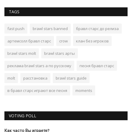
TAGS
fast push
brawl stars banned
бравл старс до релиза
артемсолл бравл старс
crow
клан без игроков
brawl stars molt
brawl stars арты
реклама brawl stars а по русскому
песня бравл старс
molt
расстановка
brawl stars guide
в бравл старс играют все песня
moments
VOTING POLL
Как часто Вы играете?