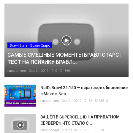
Brawl Stars - Бравл Старс
САМЫЕ СМЕШНЫЕ МОМЕНТЫ БРАВЛ СТАРС |
ТЕСТ НА ПСИХИКУ БРАВЛ...
russianroot
Dec 24, 2019
0
5664
Null’s Brawl 24.150 — пиратское обновление
с Макс и Беа....
russianroot
Dec 24, 2019
66
35848
ЗАШЁЛ В SUPERCELL ID НА ПРИВАТНОМ
СЕРВЕРЕ?! ЧТО СТАЛО С...
russianroot
Oct 29, 2019
0
3670