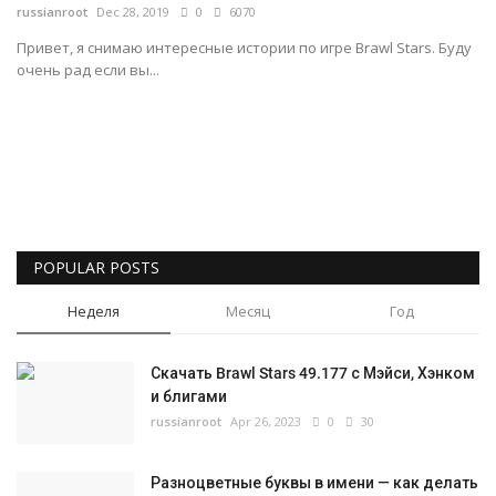
russianroot
Dec 28, 2019
0
6070
Gallery
Привет, я снимаю интересные истории по игре Brawl Stars. Буду
очень рад если вы...
Русский
POPULAR POSTS
Неделя
Месяц
Год
Скачать Brawl Stars 49.177 с Мэйси, Хэнком
и блигами
russianroot
Apr 26, 2023
0
30
Разноцветные буквы в имени — как делать