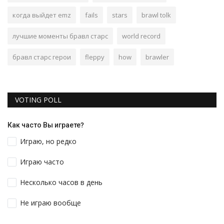
когда выйдет emz
fails
stars
brawl tolk
лучшие моменты бравл старс
world record
бравл старс герои
fleppy
how
brawler
VOTING POLL
Как часто Вы играете?
Играю, но редко
Играю часто
Несколько часов в день
Не играю вообще