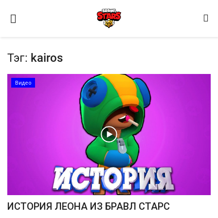
Тэг:
kairos
Видео
Домашняя
Видео
Contact
Статьи
Terms & Conditions
ИСТОРИЯ ЛЕОНА ИЗ БРАВЛ СТАРС
Наш ФОРУМ