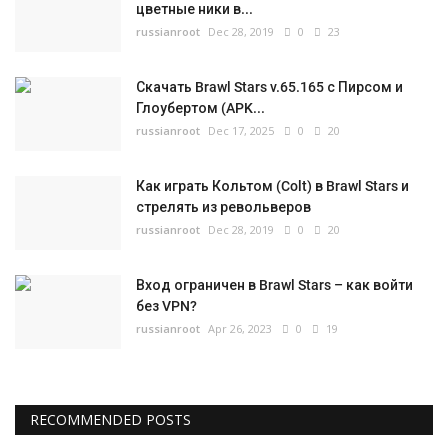
цветные ники в...
russianroot
Dec 28, 2019
0
23
Скачать Brawl Stars v.65.165 с Пирсом и
Глоубертом (APK...
russianroot
Dec 17, 2025
0
20
Как играть Кольтом (Colt) в Brawl Stars и
стрелять из револьверов
russianroot
Dec 28, 2019
0
20
Вход ограничен в Brawl Stars – как войти
без VPN?
russianroot
Apr 26, 2023
0
19
RECOMMENDED POSTS