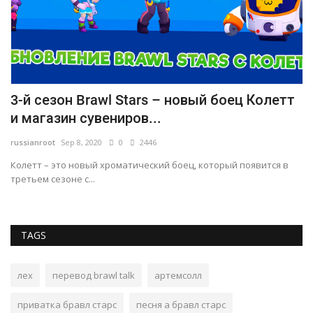
3-й сезон Brawl Stars – новый боец Колетт
О
и магазин сувениров...
у
russianroot
Sep 8, 2020
0
2446
ru
Колетт – это новый хроматический боец, который появится в
Гр
третьем сезоне с...
дл
TAGS
лех
перевод brawl talk
артемсолл
приватка бравл старс
песня а бравл старс