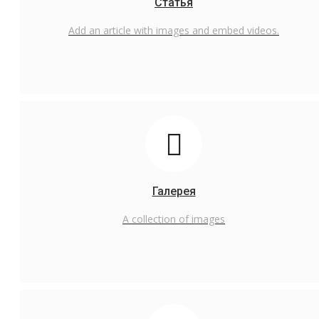
Статья
Русский
Add an article with images and embed videos.
English
Русский
Галерея
A collection of images