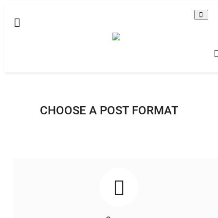
Домашняя
Видео
Все
Brawl Stars - Бравл Старс
CHOOSE A POST FORMAT
По-английски
Contact
Статьи
Terms & Conditions
Наш ФОРУМ
Gallery