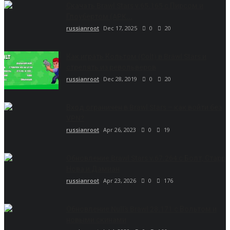
Скачать Brawl Stars v.65.165 с Пирсом и
Глоубертом (APK...
russianroot
Dec 17, 2025
0
20
Как играть Кольтом (Colt) в Brawl Stars и
стрелять из револьверов
russianroot
Dec 28, 2019
0
20
Вход ограничен в Brawl Stars – как войти без
VPN?
russianroot
Apr 26, 2023
0
19
Обновление Brawl Stars v.67.264 с Болт, Старр
Нова и Дамиан
russianroot
Apr 23, 2026
0
176
Обновление Null’s Brawl 28.171 с Вольтом и
новыми скинами