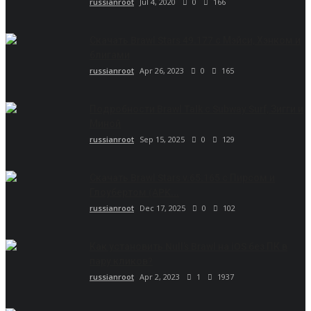
russianroot
Jul 4, 2020
0
166
Скачать Brawl Stars 49.177 с Мэйси, Хэнком и
блигами
russianroot
Apr 26, 2023
0
165
Подробности Brawl Talk с Subway Surf, Зигги и
Миной
russianroot
Sep 15, 2025
0
129
Скачать Brawl Stars v.65.165 с Пирсом и
Глоубертом (APK...
russianroot
Dec 17, 2025
0
102
Как установить Null’s Brawl на iOS без ПК в
пару кликов?
russianroot
Apr 2, 2023
1
1937