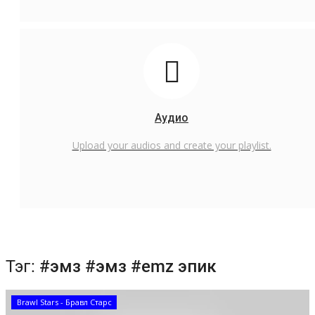
Аудио
Upload your audios and create your playlist.
Тэг:
#эмз #эмз #emz эпик
Brawl Stars - Бравл Старс