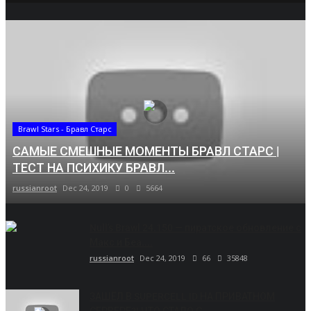
Brawl Stars - Бравл Старс
САМЫЕ СМЕШНЫЕ МОМЕНТЫ БРАВЛ СТАРС |
ТЕСТ НА ПСИХИКУ БРАВЛ...
russianroot
Dec 24, 2019
0
5664
Null’s Brawl 24.150 — пиратское обновление с
Макс и Беа....
russianroot
Dec 24, 2019
66
35848
ЗАШЁЛ В SUPERCELL ID НА ПРИВАТНОМ
СЕРВЕРЕ?! ЧТО СТАЛО С...