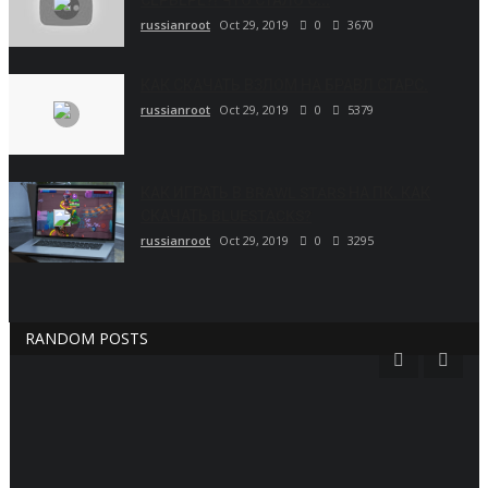
russianroot
Oct 29, 2019
0
3670
КАК СКАЧАТЬ ВЗЛОМ НА БРАВЛ СТАРС.
russianroot
Oct 29, 2019
0
5379
КАК ИГРАТЬ В BRAWL STARS НА ПК. КАК
СКАЧАТЬ BLUESTACKS?
russianroot
Oct 29, 2019
0
3295
RANDOM POSTS