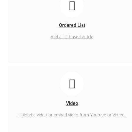
Ordered List
Add a list based article
Video
Upload a video or embed video from Youtube or Vimeo.