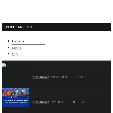
POPULAR POSTS
Неделя
Месяц
Год
Скачать Brawl Stars 49.177 с Мэйси, Хэнком и
блигами
russianroot
Apr 26, 2023
0
30
Разноцветные буквы в имени — как делать
цветные ники в...
russianroot
Dec 28, 2019
0
23