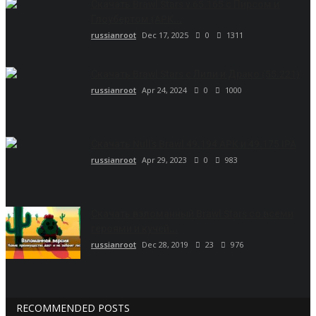
Скачать Brawl Stars v.65.165 с Пирсом и
Глоубертом (APK...
russianroot
Dec 17, 2025
0
1311
Скачать Brawl Stars с Лили и Драко (55.221)
russianroot
Apr 24, 2024
0
1000
Скачать Null’s Brawl 49.194 APK и 49.175 IPA
russianroot
Apr 29, 2023
0
983
Скачать взломанный Brawl Stars со всеми
героями и кучей...
russianroot
Dec 28, 2019
23
976
RECOMMENDED POSTS