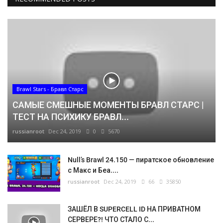
Brawl Stars - Бравл Старс
САМЫЕ СМЕШНЫЕ МОМЕНТЫ БРАВЛ СТАРС |
ТЕСТ НА ПСИХИКУ БРАВЛ...
russianroot
Dec 24, 2019
0
5670
Null’s Brawl 24.150 — пиратское обновление
с Макс и Беа....
russianroot
Dec 24, 2019
66
35850
ЗАШЁЛ В SUPERCELL ID НА ПРИВАТНОМ
СЕРВЕРЕ?! ЧТО СТАЛО С...