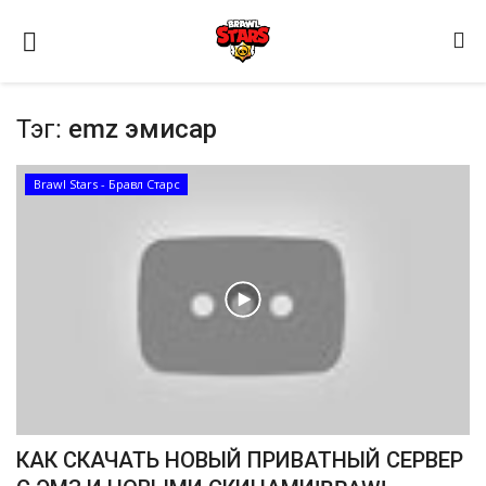
Тэг:
emz эмисар
Brawl Stars - Бравл Старс
Домашняя
Видео
Contact
Статьи
Terms & Conditions
КАК СКАЧАТЬ НОВЫЙ ПРИВАТНЫЙ СЕРВЕР
Наш ФОРУМ