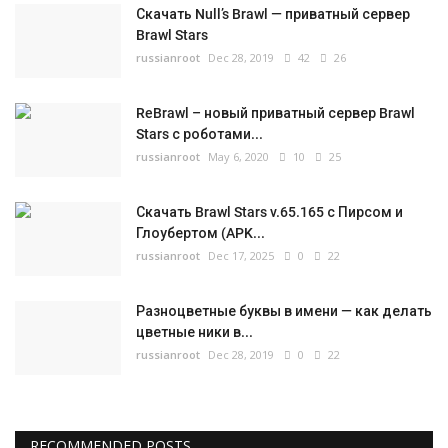
Скачать Null’s Brawl — приватный сервер
Brawl Stars
russianroot
Dec 28, 2019
42
26
ReBrawl – новый приватный сервер Brawl
Stars с роботами...
russianroot
May 6, 2020
10
25
Скачать Brawl Stars v.65.165 с Пирсом и
Глоубертом (APK...
russianroot
Dec 17, 2025
0
22
Разноцветные буквы в имени — как делать
цветные ники в...
russianroot
Dec 28, 2019
0
22
RECOMMENDED POSTS