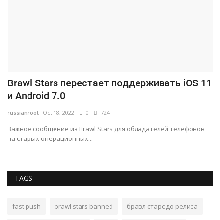
Brawl Stars перестает поддерживать iOS 11
К
и Android 7.0
б
russianroot
Oct 18, 2022
0
724
ru
Важное сообщение из Brawl Stars для обладателей телефонов
Ва
на старых операционных...
иг
TAGS
fast push
brawl stars banned
бравл старс до релиза