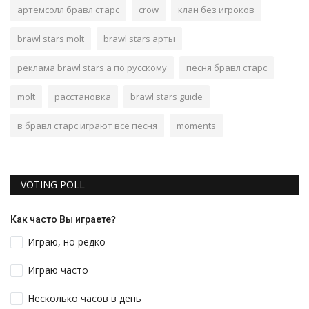
артемсолл бравл старс
crow
клан без игроков
brawl stars molt
brawl stars арты
реклама brawl stars а по русскому
песня бравл старс
molt
расстановка
brawl stars guide
в бравл старс играют все песня
moments
VOTING POLL
Как часто Вы играете?
Играю, но редко
Играю часто
Несколько часов в день