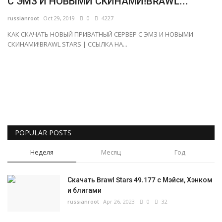
С ЭМЗ И НОВЫМИ СКИНАМИ!BRAWL...
Gallery
russianroot
Oct 29, 2019
0
4227
КАК СКАЧАТЬ НОВЫЙ ПРИВАТНЫЙ СЕРВЕР С ЭМЗ И НОВЫМИ
СКИНАМИ!BRAWL STARS | ССЫЛКА НА...
Русский
POPULAR POSTS
Неделя
Месяц
Год
Скачать Brawl Stars 49.177 с Мэйси, Хэнком
и блигами
russianroot
Apr 26, 2023
0
32