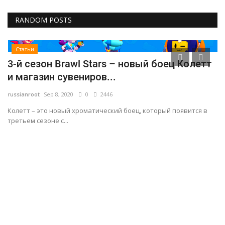
RANDOM POSTS
Статьи
3-й сезон Brawl Stars – новый боец Колетт
О
и магазин сувениров...
у
russianroot
Sep 8, 2020
0
2446
ru
Колетт – это новый хроматический боец, который появится в
Гр
третьем сезоне с...
дл