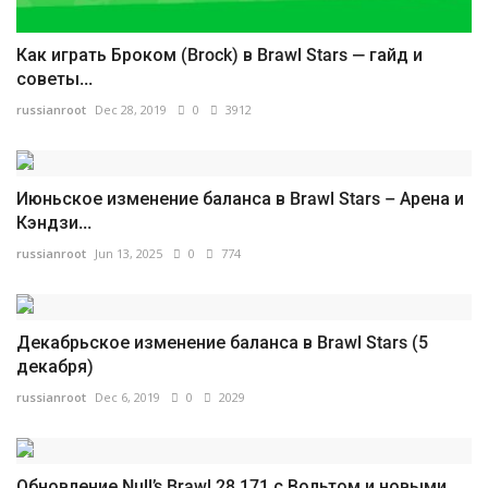
Как играть Броком (Brock) в Brawl Stars — гайд и
советы...
russianroot
Dec 28, 2019
0
3912
Июньское изменение баланса в Brawl Stars – Арена и
Кэндзи...
russianroot
Jun 13, 2025
0
774
Декабрьское изменение баланса в Brawl Stars (5
декабря)
russianroot
Dec 6, 2019
0
2029
Обновление Null’s Brawl 28.171 с Вольтом и новыми