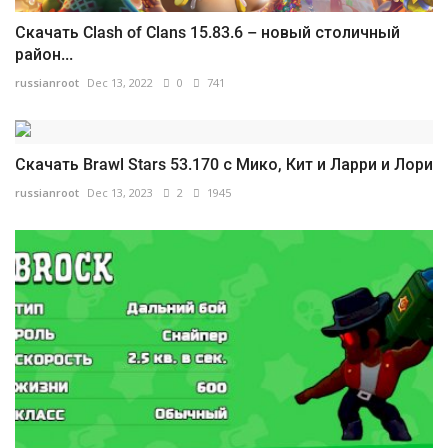
Скачать Clash of Clans 15.83.6 – новый столичный
район...
russianroot
Dec 13, 2022
0
741
Скачать Brawl Stars 53.170 с Мико, Кит и Ларри и Лори
russianroot
Dec 13, 2023
2
1945