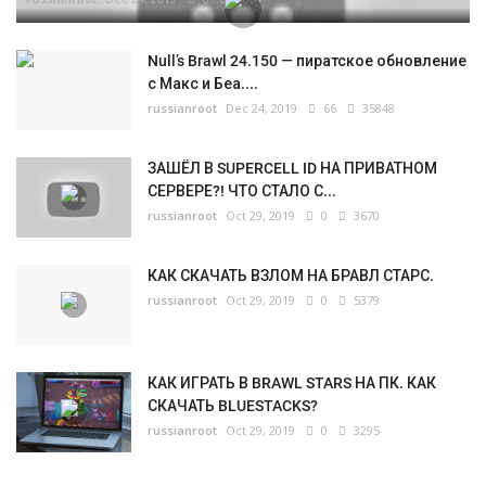
Null’s Brawl 24.150 — пиратское обновление
с Макс и Беа....
russianroot
Dec 24, 2019
66
35848
ЗАШЁЛ В SUPERCELL ID НА ПРИВАТНОМ
СЕРВЕРЕ?! ЧТО СТАЛО С...
russianroot
Oct 29, 2019
0
3670
КАК СКАЧАТЬ ВЗЛОМ НА БРАВЛ СТАРС.
russianroot
Oct 29, 2019
0
5379
КАК ИГРАТЬ В BRAWL STARS НА ПК. КАК
СКАЧАТЬ BLUESTACKS?
russianroot
Oct 29, 2019
0
3295