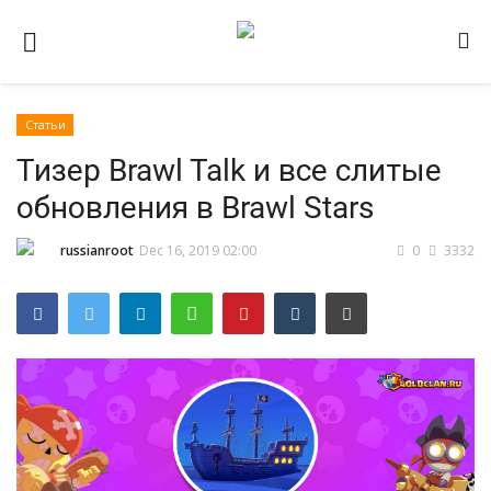
Статьи
Домашняя
Тизер Brawl Talk и все слитые
Видео
обновления в Brawl Stars
Contact
russianroot
Dec 16, 2019 02:00
0
3332
Статьи
Terms & Conditions
Наш ФОРУМ
Gallery