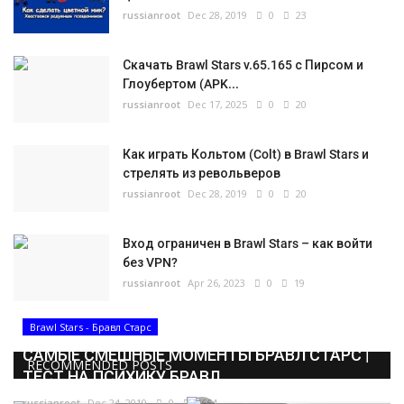
russianroot
Dec 28, 2019
0
23
Скачать Brawl Stars v.65.165 с Пирсом и
Глоубертом (APK...
russianroot
Dec 17, 2025
0
20
Как играть Кольтом (Colt) в Brawl Stars и
стрелять из револьверов
russianroot
Dec 28, 2019
0
20
Вход ограничен в Brawl Stars – как войти
без VPN?
russianroot
Apr 26, 2023
0
19
Brawl Stars - Бравл Старс
САМЫЕ СМЕШНЫЕ МОМЕНТЫ БРАВЛ СТАРС |
RECOMMENDED POSTS
ТЕСТ НА ПСИХИКУ БРАВЛ...
russianroot
Dec 24, 2019
0
5664