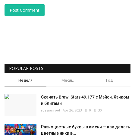
Post Comment
POPULAR POSTS
Неделя
Месяц
Год
Скачать Brawl Stars 49.177 с Мэйси, Хэнком
и блигами
russianroot
Apr 26, 2023
0
30
Разноцветные буквы в имени — как делать
цветные ники в...