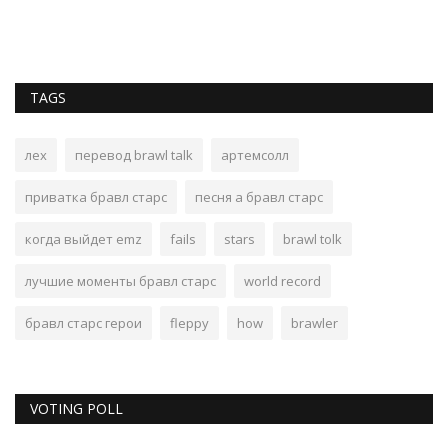
TAGS
лех
перевод brawl talk
артемсолл
приватка бравл старс
песня а бравл старс
когда выйдет emz
fails
stars
brawl tolk
лучшие моменты бравл старс
world record
бравл старс герои
fleppy
how
brawler
VOTING POLL