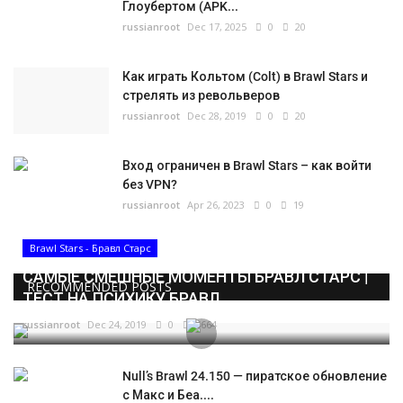
Глоубертом (APK...
russianroot
Dec 17, 2025
0
20
Как играть Кольтом (Colt) в Brawl Stars и
стрелять из револьверов
russianroot
Dec 28, 2019
0
20
Вход ограничен в Brawl Stars – как войти
без VPN?
russianroot
Apr 26, 2023
0
19
Brawl Stars - Бравл Старс
САМЫЕ СМЕШНЫЕ МОМЕНТЫ БРАВЛ СТАРС |
RECOMMENDED POSTS
ТЕСТ НА ПСИХИКУ БРАВЛ...
russianroot
Dec 24, 2019
0
5664
Null’s Brawl 24.150 — пиратское обновление
с Макс и Беа....