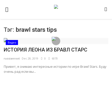
Тэг:
brawl stars tips
Домашняя
Видео
Видео
ИСТОРИЯ ЛЕОНА ИЗ БРАВЛ СТАРС
Contact
russianroot
Dec 28, 2019
0
6070
Статьи
Привет, я снимаю интересные истории по игре Brawl Stars. Буду
Terms & Conditions
очень рад если вы...
Наш ФОРУМ
Gallery