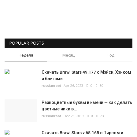
Русский
POPULAR POSTS
Неделя
Месяц
Год
Скачать Brawl Stars 49.177 с Мэйси, Хэнком
и блигами
russianroot
Apr 26, 2023
0
30
Разноцветные буквы в имени — как делать
цветные ники в...
russianroot
Dec 28, 2019
0
23
Скачать Brawl Stars v.65.165 с Пирсом и