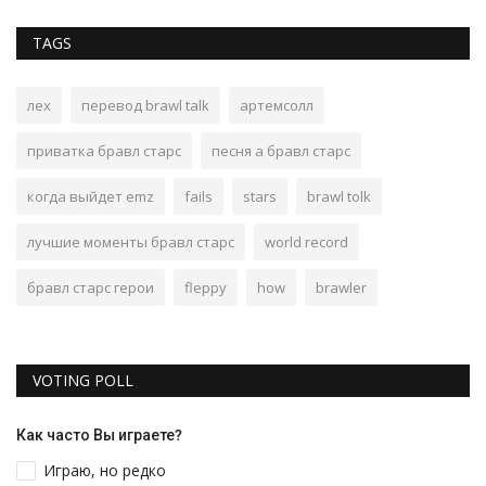
TAGS
лех
перевод brawl talk
артемсолл
приватка бравл старс
песня а бравл старс
когда выйдет emz
fails
stars
brawl tolk
лучшие моменты бравл старс
world record
бравл старс герои
fleppy
how
brawler
VOTING POLL
Как часто Вы играете?
Играю, но редко