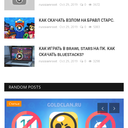
russianroot
Oct 29, 2019
0
3672
КАК СКАЧАТЬ ВЗЛОМ НА БРАВЛ СТАРС.
russianroot
Oct 29, 2019
0
5383
КАК ИГРАТЬ В BRAWL STARS НА ПК. КАК
СКАЧАТЬ BLUESTACKS?
russianroot
Oct 29, 2019
0
3298
RANDOM POSTS
Статьи