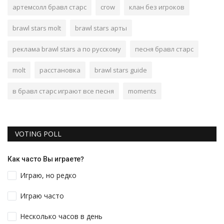
артемсолл бравл старс
crow
клан без игроков
brawl stars molt
brawl stars арты
реклама brawl stars а по русскому
песня бравл старс
molt
расстановка
brawl stars guide
в бравл старс играют все песня
moments
VOTING POLL
Как часто Вы играете?
Играю, но редко
Играю часто
Несколько часов в день