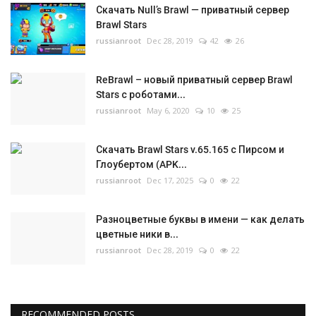
Скачать Null’s Brawl — приватный сервер
Brawl Stars
russianroot
Dec 28, 2019
42
26
ReBrawl – новый приватный сервер Brawl
Stars с роботами...
russianroot
May 6, 2020
10
25
Скачать Brawl Stars v.65.165 с Пирсом и
Глоубертом (APK...
russianroot
Dec 17, 2025
0
22
Разноцветные буквы в имени — как делать
цветные ники в...
russianroot
Dec 28, 2019
0
22
RECOMMENDED POSTS