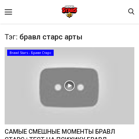
Тэг:
бравл старс арты
Brawl Stars - Бравл Старс
Домашняя
Видео
Contact
Статьи
Terms & Conditions
САМЫЕ СМЕШНЫЕ МОМЕНТЫ БРАВЛ
Наш ФОРУМ