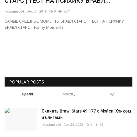
СТАРС | ТЕСТ НА ПСИХИКУ БРАВЛ...
Gallery
russianroot
Dec 24, 2019
0
5671
САМЫЕ СМЕШНЫЕ МОМЕНТЫ БРАВЛ СТАРС | ТЕСТ НА ПСИХИКУ
БРАВЛ СТАРС | Funny Moments...
Русский
POPULAR POSTS
Неделя
Месяц
Год
Скачать Brawl Stars 49.177 с Мэйси, Хэнком
и блигами
russianroot
Apr 26, 2023
0
32