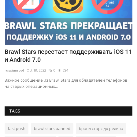
Brawl Stars перестает поддерживать iOS 11
К
и Android 7.0
б
russianroot
Oct 18, 2022
0
724
ru
Важное сообщение из Brawl Stars для обладателей телефонов
Ва
на старых операционных...
иг
TAGS
fast push
brawl stars banned
бравл старс до релиза