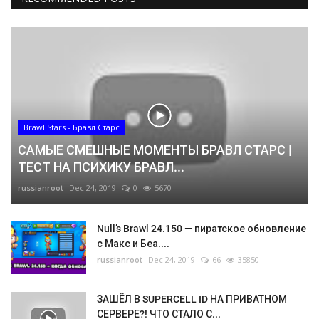
Brawl Stars - Бравл Старс
САМЫЕ СМЕШНЫЕ МОМЕНТЫ БРАВЛ СТАРС |
ТЕСТ НА ПСИХИКУ БРАВЛ...
russianroot
Dec 24, 2019
0
5670
Null’s Brawl 24.150 — пиратское обновление
с Макс и Беа....
russianroot
Dec 24, 2019
66
35850
ЗАШЁЛ В SUPERCELL ID НА ПРИВАТНОМ
СЕРВЕРЕ?! ЧТО СТАЛО С...