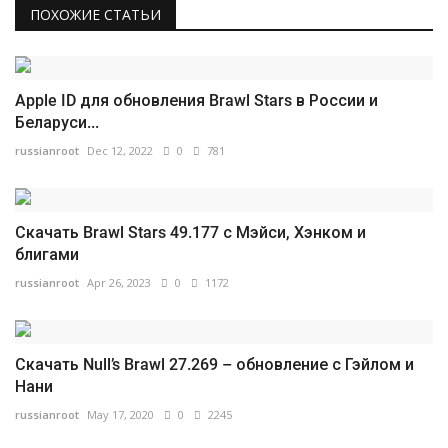
ПОХОЖИЕ СТАТЬИ
Apple ID для обновления Brawl Stars в России и
Беларуси...
russianroot
Dec 12, 2022
0
781
Скачать Brawl Stars 49.177 с Мэйси, Хэнком и
блигами
russianroot
Apr 26, 2023
0
1172
Скачать Null’s Brawl 27.269 – обновление с Гэйлом и
Нани
russianroot
May 17, 2020
0
2245