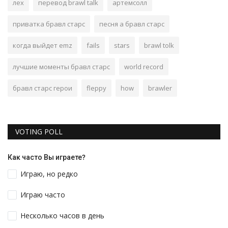
лех
перевод brawl talk
артемсолл
приватка бравл старс
песня а бравл старс
когда выйдет emz
fails
stars
brawl tolk
лучшие моменты бравл старс
world record
бравл старс герои
fleppy
how
brawler
VOTING POLL
Как часто Вы играете?
Играю, но редко
Играю часто
Несколько часов в день