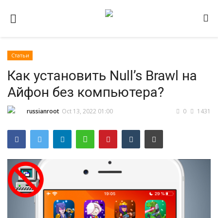
Статьи
Домашняя
Как установить Null’s Brawl на
Видео
Айфон без компьютера?
Contact
russianroot
Oct 13, 2022 01:00
0
1431
Статьи
Terms & Conditions
Наш ФОРУМ
Gallery