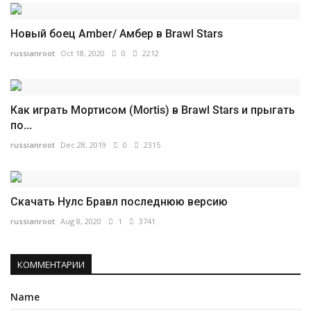
Новый боец Amber/ Амбер в Brawl Stars
russianroot
Oct 18, 2020
0
2212
Как играть Мортисом (Mortis) в Brawl Stars и прыгать
по...
russianroot
Dec 28, 2019
0
2315
Скачать Нулс Бравл последнюю версию
russianroot
Aug 8, 2020
1
3741
КОММЕНТАРИИ
Name