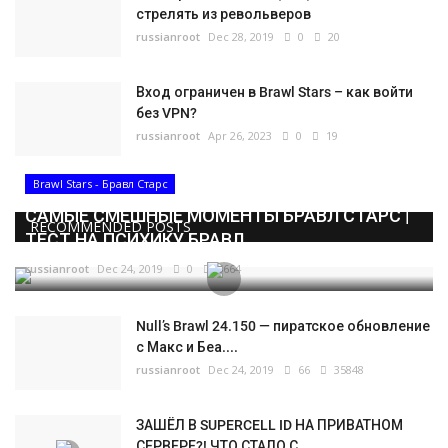
стрелять из револьверов
russianroot
Dec 28, 2019
0
20
Вход ограничен в Brawl Stars – как войти
без VPN?
russianroot
Apr 26, 2023
0
19
Brawl Stars - Бравл Старс
САМЫЕ СМЕШНЫЕ МОМЕНТЫ БРАВЛ СТАРС |
RECOMMENDED POSTS
ТЕСТ НА ПСИХИКУ БРАВЛ...
russianroot
Dec 24, 2019
0
5664
Null’s Brawl 24.150 — пиратское обновление
с Макс и Беа....
russianroot
Dec 24, 2019
66
35848
ЗАШЁЛ В SUPERCELL ID НА ПРИВАТНОМ
СЕРВЕРЕ?! ЧТО СТАЛО С...