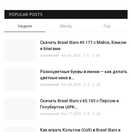
POPULAR POSTS
Неделя
Месяц
Год
Скачать Brawl Stars 49.177 с Мэйси, Хэнком
и блигами
russianroot
Apr 26, 2023
0
30
Разноцветные буквы в имени — как делать
цветные ники в...
russianroot
Dec 28, 2019
0
23
Скачать Brawl Stars v.65.165 с Пирсом и
Глоубертом (APK...
russianroot
Dec 17, 2025
0
20
Как играть Кольтом (Colt) в Brawl Stars и