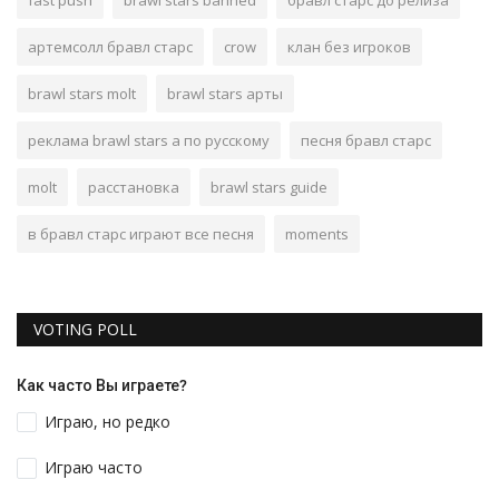
fast push
brawl stars banned
бравл старс до релиза
артемсолл бравл старс
crow
клан без игроков
brawl stars molt
brawl stars арты
реклама brawl stars а по русскому
песня бравл старс
molt
расстановка
brawl stars guide
в бравл старс играют все песня
moments
VOTING POLL
Как часто Вы играете?
Играю, но редко
Играю часто