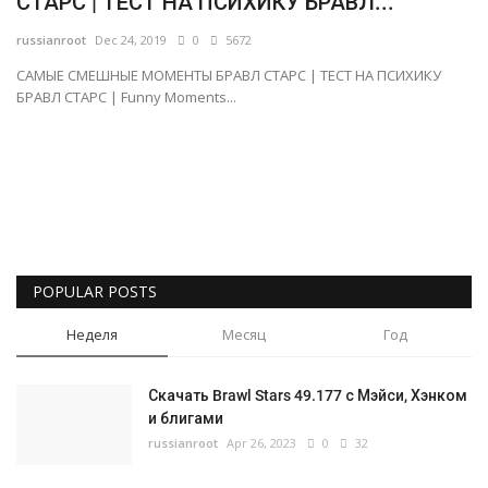
СТАРС | ТЕСТ НА ПСИХИКУ БРАВЛ...
Русский
russianroot
Dec 24, 2019
0
5672
САМЫЕ СМЕШНЫЕ МОМЕНТЫ БРАВЛ СТАРС | ТЕСТ НА ПСИХИКУ
БРАВЛ СТАРС | Funny Moments...
POPULAR POSTS
Неделя
Месяц
Год
Скачать Brawl Stars 49.177 с Мэйси, Хэнком
и блигами
russianroot
Apr 26, 2023
0
32