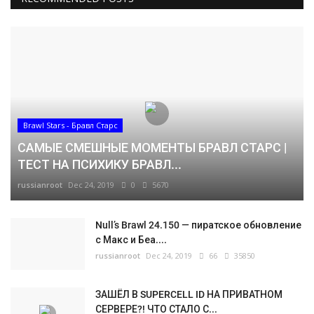
Brawl Stars - Бравл Старс
САМЫЕ СМЕШНЫЕ МОМЕНТЫ БРАВЛ СТАРС |
ТЕСТ НА ПСИХИКУ БРАВЛ...
russianroot
Dec 24, 2019
0
5670
Null’s Brawl 24.150 — пиратское обновление
с Макс и Беа....
russianroot
Dec 24, 2019
66
35850
ЗАШЁЛ В SUPERCELL ID НА ПРИВАТНОМ
СЕРВЕРЕ?! ЧТО СТАЛО С...