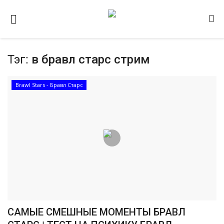
Тэг:
в бравл старс стрим
Домашняя
Видео
Brawl Stars - Бравл Старс
Contact
Статьи
Terms & Conditions
Наш ФОРУМ
Gallery
САМЫЕ СМЕШНЫЕ МОМЕНТЫ БРАВЛ