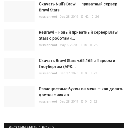
Скачать Null’s Brawl — приватный сервер
Brawl Stars
russianroot
Dec 28, 2019
42
26
ReBrawl – новый приватный сервер Brawl
Stars с роботами...
russianroot
May 6, 2020
10
25
Скачать Brawl Stars v.65.165 с Пирсом и
Глоубертом (APK...
russianroot
Dec 17, 2025
0
22
Разноцветные буквы в имени — как делать
цветные ники в...
russianroot
Dec 28, 2019
0
22
RECOMMENDED POSTS