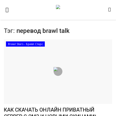
Тэг:
перевод brawl talk
Домашняя
Видео
Brawl Stars - Бравл Старс
Contact
Статьи
Terms & Conditions
Наш ФОРУМ
Gallery
КАК СКАЧАТЬ ОНЛАЙН ПРИВАТНЫЙ