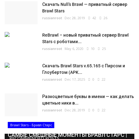
Скачать Null’s Brawl — приватный сервер
Brawl Stars
russianroot
Dec 28, 2019
42
26
ReBrawl – новый приватный сервер Brawl
Stars с роботами...
russianroot
May 6, 2020
10
25
Скачать Brawl Stars v.65.165 с Пирсом и
Глоубертом (APK...
russianroot
Dec 17, 2025
0
22
Разноцветные буквы в имени — как делать
цветные ники в...
russianroot
Dec 28, 2019
0
22
Brawl Stars - Бравл Старс
САМЫЕ СМЕШНЫЕ МОМЕНТЫ БРАВЛ СТАРС |
RECOMMENDED POSTS