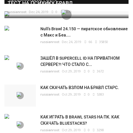
ТЕСТ НА ПСИХИКУ БРАВЛ...
russianroot
Dec 24, 2019
0
5670
Null’s Brawl 24.150 — пиратское обновление
с Макс и Беа....
russianroot
Dec 24, 2019
66
35850
ЗАШЁЛ В SUPERCELL ID НА ПРИВАТНОМ
СЕРВЕРЕ?! ЧТО СТАЛО С...
russianroot
Oct 29, 2019
0
3672
КАК СКАЧАТЬ ВЗЛОМ НА БРАВЛ СТАРС.
russianroot
Oct 29, 2019
0
5383
КАК ИГРАТЬ В BRAWL STARS НА ПК. КАК
СКАЧАТЬ BLUESTACKS?
russianroot
Oct 29, 2019
0
3298