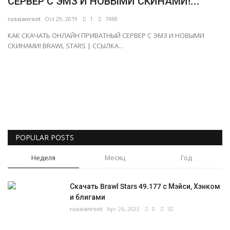
СЕРВЕР С ЭМЗ И НОВЫМИ СКИНАМИ!...
Русский
russianroot
Oct 29, 2019
1
7469
КАК СКАЧАТЬ ОНЛАЙН ПРИВАТНЫЙ СЕРВЕР С ЭМЗ И НОВЫМИ
СКИНАМИ! BRAWL STARS | ССЫЛКА...
POPULAR POSTS
Неделя
Месяц
Год
Скачать Brawl Stars 49.177 с Мэйси, Хэнком
и блигами
russianroot
Apr 26, 2023
0
32