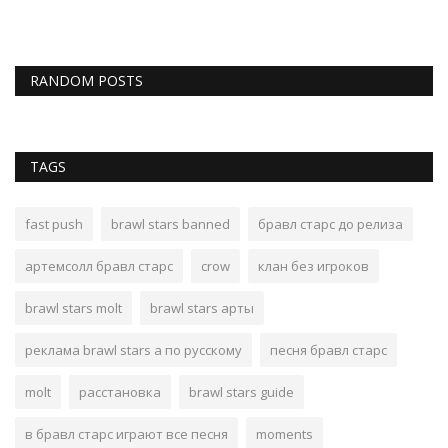
RANDOM POSTS
TAGS
fast push
brawl stars banned
бравл старс до релиза
артемсолл бравл старс
crow
клан без игроков
brawl stars molt
brawl stars арты
реклама brawl stars а по русскому
песня бравл старс
molt
расстановка
brawl stars guide
в бравл старс играют все песня
moments