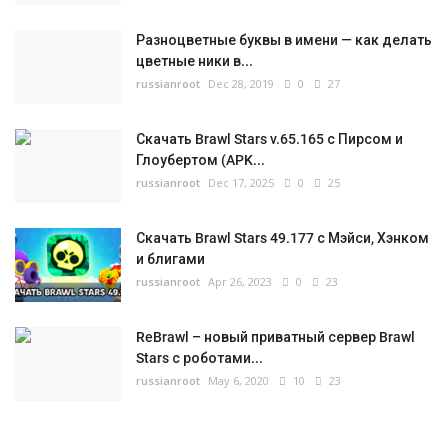
Разноцветные буквы в имени — как делать
цветные ники в...
russianroot
Dec 28, 2019
0
27
Скачать Brawl Stars v.65.165 с Пирсом и
Глоубертом (APK...
russianroot
Dec 17, 2025
0
25
Скачать Brawl Stars 49.177 с Мэйси, Хэнком
и блигами
russianroot
Apr 26, 2023
0
23
ReBrawl – новый приватный сервер Brawl
Stars с роботами...
russianroot
May 6, 2020
10
23