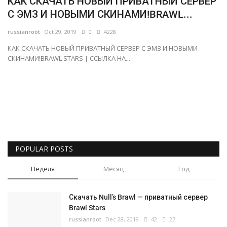
КАК СКАЧАТЬ НОВЫЙ ПРИВАТНЫЙ СЕРВЕР
С ЭМЗ И НОВЫМИ СКИНАМИ!BRAWL...
Русский
russianroot
Oct 29, 2019
0
4228
КАК СКАЧАТЬ НОВЫЙ ПРИВАТНЫЙ СЕРВЕР С ЭМЗ И НОВЫМИ
СКИНАМИ!BRAWL STARS | ССЫЛКА НА...
POPULAR POSTS
Неделя
Месяц
Год
Скачать Null’s Brawl — приватный сервер
Brawl Stars
russianroot
Dec 28, 2019
42
27