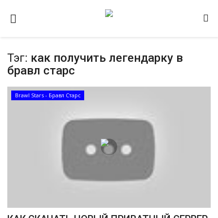
Тэг:
как получить легендарку в
Домашняя
бравл старс
Видео
Brawl Stars - Бравл Старс
Contact
Статьи
Terms & Conditions
Наш ФОРУМ
Gallery