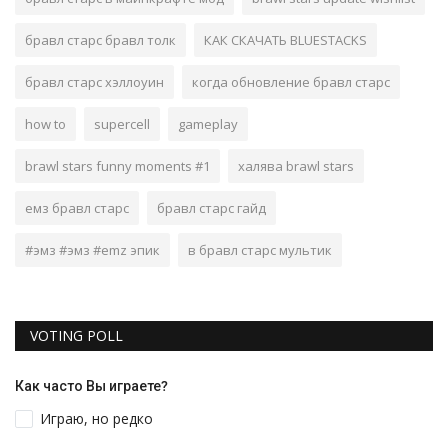
бравл старс бравл толк
КАК СКАЧАТЬ BLUESTACKS
бравл старс хэллоуин
когда обновление бравл старс
how to
supercell
gameplay
brawl stars funny moments #1
халява brawl stars
емз бравл старс
бравл старс гайд
#эмз #эмз #emz эпик
в бравл старс мультик
VOTING POLL
Как часто Вы играете?
Играю, но редко