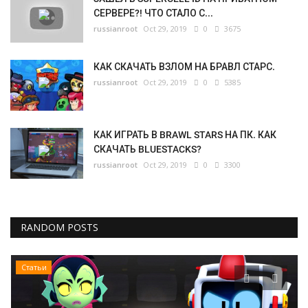
СЕРВЕРЕ?! ЧТО СТАЛО С...
russianroot
Oct 29, 2019
0
3675
КАК СКАЧАТЬ ВЗЛОМ НА БРАВЛ СТАРС.
russianroot
Oct 29, 2019
0
5385
КАК ИГРАТЬ В BRAWL STARS НА ПК. КАК
СКАЧАТЬ BLUESTACKS?
russianroot
Oct 29, 2019
0
3300
RANDOM POSTS
Статьи