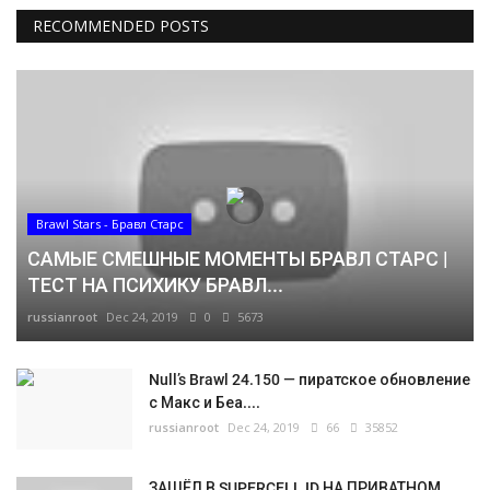
RECOMMENDED POSTS
Brawl Stars - Бравл Старс
САМЫЕ СМЕШНЫЕ МОМЕНТЫ БРАВЛ СТАРС |
ТЕСТ НА ПСИХИКУ БРАВЛ...
russianroot
Dec 24, 2019
0
5673
Null’s Brawl 24.150 — пиратское обновление
с Макс и Беа....
russianroot
Dec 24, 2019
66
35852
ЗАШЁЛ В SUPERCELL ID НА ПРИВАТНОМ