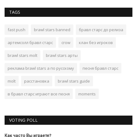
TAGS
fast push
brawl stars banned
бравл старс до релиза
артемсолл бравл старс
crow
клан без игроков
brawl stars molt
brawl stars арты
реклама brawl stars а по русскому
песня бравл старс
molt
расстановка
brawl stars guide
в бравл старс играют все песня
moments
VOTING POLL
Как часто Вы играете?