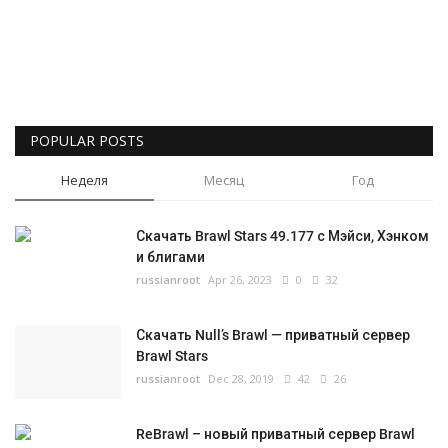
Русский
POPULAR POSTS
Неделя
Месяц
Год
Скачать Brawl Stars 49.177 с Мэйси, Хэнком
и блигами
russianroot
Apr 26, 2023
0
32
Скачать Null’s Brawl — приватный сервер
Brawl Stars
russianroot
Dec 28, 2019
42
26
ReBrawl – новый приватный сервер Brawl