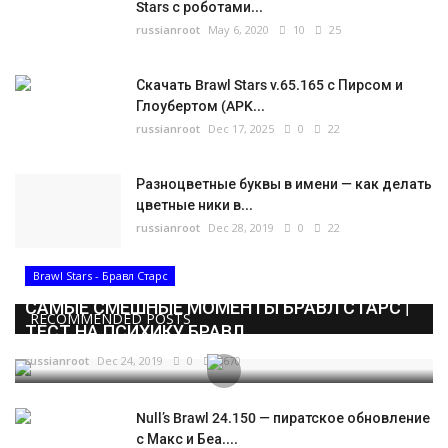
Stars с роботами...
russianroot
May 6, 2020
10
25
Скачать Brawl Stars v.65.165 с Пирсом и
Глоубертом (APK...
russianroot
Dec 17, 2025
0
22
Разноцветные буквы в имени — как делать
цветные ники в...
russianroot
Dec 28, 2019
0
22
Brawl Stars - Бравл Старс
САМЫЕ СМЕШНЫЕ МОМЕНТЫ БРАВЛ СТАРС |
RECOMMENDED POSTS
ТЕСТ НА ПСИХИКУ БРАВЛ...
russianroot
Dec 24, 2019
0
5670
Null’s Brawl 24.150 — пиратское обновление
с Макс и Беа....