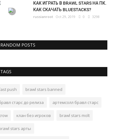
КАК ИГРАТЬ В BRAWL STARS НА ПК.
КАК СКАЧАТЬ BLUESTACKS?
russianroot
Oct 29, 2019
0
3298
RANDOM POSTS
TAGS
fast push
brawl stars banned
бравл старс до релиза
артемсолл бравл старс
crow
клан без игроков
brawl stars molt
brawl stars арты