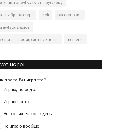
реклама brawl stars а по русскому
песня бравл старс
molt
расстановка
brawl stars guide
в бравл старс играют все песня
moments
VOTING POLL
ак часто Вы играете?
Играю, но редко
Играю часто
Несколько часов в день
Не играю вообще