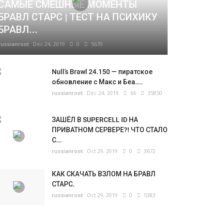
САМЫЕ СМЕШНЫЕ МОМЕНТЫ
БРАВЛ СТАРС | ТЕСТ НА ПСИХИКУ
БРАВЛ...
russianroot
Dec 24, 2019
0
5670
Null’s Brawl 24.150 — пиратское
обновление с Макс и Беа....
russianroot
Dec 24, 2019
66
35850
ЗАШЁЛ В SUPERCELL ID НА
ПРИВАТНОМ СЕРВЕРЕ?! ЧТО СТАЛО
С...
russianroot
Oct 29, 2019
0
3672
КАК СКАЧАТЬ ВЗЛОМ НА БРАВЛ
СТАРС.
russianroot
Oct 29, 2019
0
5383