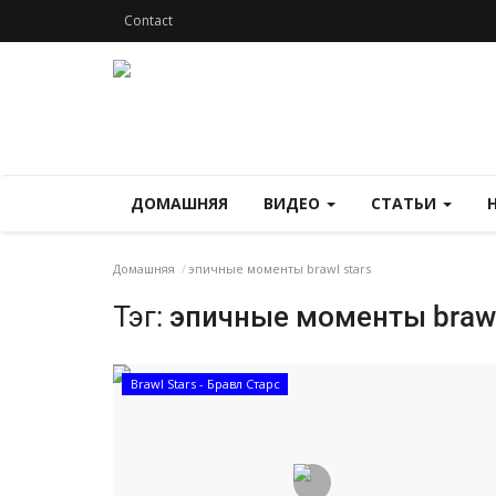
Contact
ДОМАШНЯЯ
ВИДЕО
СТАТЬИ
Домашняя
эпичные моменты brawl stars
Тэг:
эпичные моменты brawl
Brawl Stars - Бравл Старс