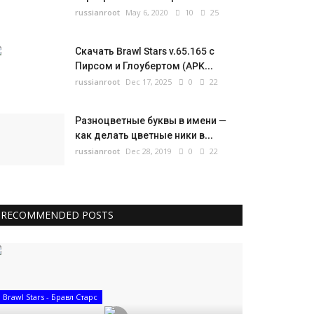
russianroot
May 6, 2020
10
25
Скачать Brawl Stars v.65.165 с
Пирсом и Глоубертом (APK...
russianroot
Dec 17, 2025
0
22
Разноцветные буквы в имени —
как делать цветные ники в...
russianroot
Dec 28, 2019
0
22
RECOMMENDED POSTS
Brawl Stars - Бравл Старс