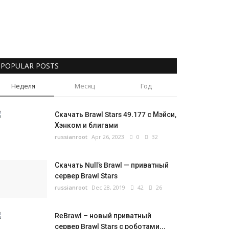
POPULAR POSTS
Неделя
Месяц
Год
Скачать Brawl Stars 49.177 с Мэйси,
Хэнком и блигами
russianroot
Apr 26, 2023
0
32
Скачать Null’s Brawl — приватный
сервер Brawl Stars
russianroot
Dec 28, 2019
42
26
ReBrawl – новый приватный
сервер Brawl Stars с роботами...