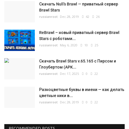
Скачать Null’s Brawl — приватный сервер
Brawl Stars
russianroot
Dec 28, 2019
42
26
ReBrawl – новый приватный сервер Brawl
Stars с роботами...
russianroot
May 6, 2020
10
25
Скачать Brawl Stars v.65.165 с Пирсом и
Глоубертом (APK...
russianroot
Dec 17, 2025
0
22
Разноцветные буквы в имени — как делать
цветные ники в...
russianroot
Dec 28, 2019
0
22
RECOMMENDED POSTS