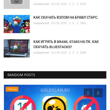
russianroot
Oct 29, 2019
0
3672
КАК СКАЧАТЬ ВЗЛОМ НА БРАВЛ СТАРС.
russianroot
Oct 29, 2019
0
5383
КАК ИГРАТЬ В BRAWL STARS НА ПК. КАК
СКАЧАТЬ BLUESTACKS?
russianroot
Oct 29, 2019
0
3298
RANDOM POSTS
Статьи