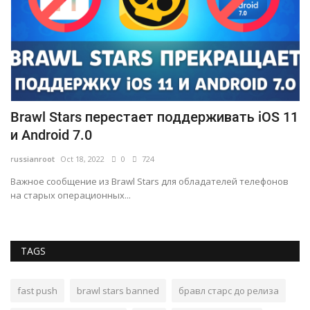
Brawl Stars перестает поддерживать iOS 11
К
и Android 7.0
б
russianroot
Oct 18, 2022
0
724
ru
Важное сообщение из Brawl Stars для обладателей телефонов
Ва
на старых операционных...
иг
TAGS
fast push
brawl stars banned
бравл старс до релиза