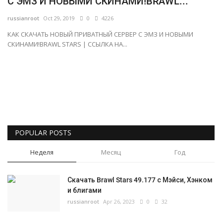
С ЭМЗ И НОВЫМИ СКИНАМИ!BRAWL...
Русский
russianroot
Oct 29, 2019
0
4226
КАК СКАЧАТЬ НОВЫЙ ПРИВАТНЫЙ СЕРВЕР С ЭМЗ И НОВЫМИ
СКИНАМИ!BRAWL STARS | ССЫЛКА НА...
POPULAR POSTS
Неделя
Месяц
Год
Скачать Brawl Stars 49.177 с Мэйси, Хэнком
и блигами
russianroot
Apr 26, 2023
0
32