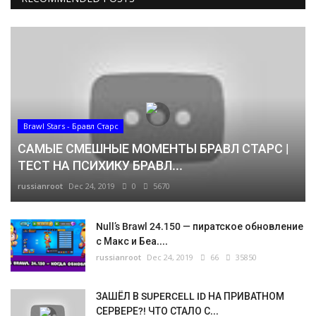
Brawl Stars - Бравл Старс
САМЫЕ СМЕШНЫЕ МОМЕНТЫ БРАВЛ СТАРС |
ТЕСТ НА ПСИХИКУ БРАВЛ...
russianroot
Dec 24, 2019
0
5670
Null’s Brawl 24.150 — пиратское обновление
с Макс и Беа....
russianroot
Dec 24, 2019
66
35850
ЗАШЁЛ В SUPERCELL ID НА ПРИВАТНОМ
СЕРВЕРЕ?! ЧТО СТАЛО С...