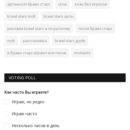
артемсолл бравл старс
crow
клан без игроков
brawl stars molt
brawl stars арты
реклама brawl stars а по русскому
песня бравл старс
molt
расстановка
brawl stars guide
в бравл старс играют все песня
moments
VOTING POLL
Как часто Вы играете?
Играю, но редко
Играю часто
Несколько часов в день