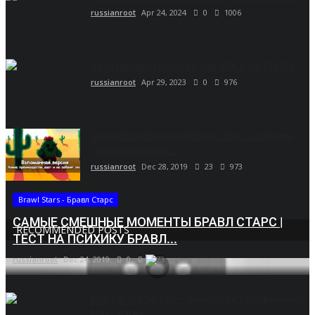
russianroot
Apr 24, 2024
0
1006
Скачать Null’s Brawl 49.194 APK и 49.175 IPA
russianroot
Apr 29, 2023
0
976
Скачать взломанный Brawl Stars со всеми
героями и кучей...
russianroot
Dec 28, 2019
23
973
Brawl Stars - Бравл Старс
САМЫЕ СМЕШНЫЕ МОМЕНТЫ БРАВЛ СТАРС |
RECOMMENDED POSTS
ТЕСТ НА ПСИХИКУ БРАВЛ...
russianroot
Dec 24, 2019
0
5673
Null’s Brawl 24.150 — пиратское обновление с
Макс и Беа....