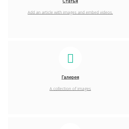
Статья
Русский
Add an article with images and embed videos.
English
Русский
Галерея
A collection of images