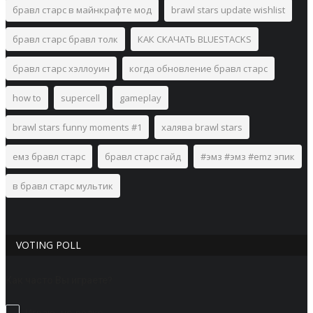
бравл старс в майнкрафте мод
brawl stars update wishlist
бравл старс бравл толк
КАК СКАЧАТЬ BLUESTACKS
бравл старс хэллоуин
когда обновление бравл старс
how to
supercell
gameplay
brawl stars funny moments #1
халява brawl stars
емз бравл старс
бравл старс гайд
#эмз #эмз #emz эпик
в бравл старс мультик
VOTING POLL
Как часто Вы играете?
Играю, но редко