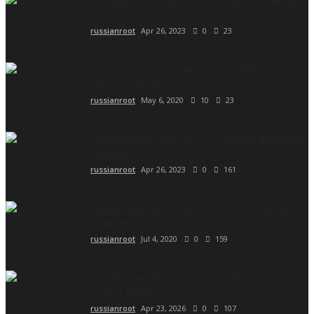
Скачать Brawl Stars 49.177 с Мэйси, Хэнком и
блигами
russianroot
Apr 26, 2023
0
23
ReBrawl – новый приватный сервер Brawl
Stars с роботами...
russianroot
May 6, 2020
10
23
Скачать Brawl Stars 49.177 с Мэйси, Хэнком и
блигами
russianroot
Apr 26, 2023
0
161
Обновление Null’s Brawl 28.171 с Вольтом и
новыми скинами
russianroot
Jul 4, 2020
0
159
Обновление Brawl Stars v.67.264 с Болт, Старр
Нова и Дамиан
russianroot
Apr 23, 2026
0
107