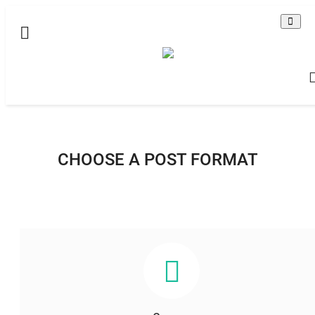
Домашняя
Видео
Все
Brawl Stars - Бравл Старс
CHOOSE A POST FORMAT
По-английски
Contact
Статьи
Terms & Conditions
Наш ФОРУМ
Gallery