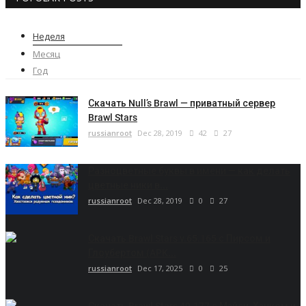
Неделя
Месяц
Год
Скачать Null’s Brawl — приватный сервер
Brawl Stars
russianroot
Dec 28, 2019
42
27
Разноцветные буквы в имени — как делать
цветные ники в...
russianroot
Dec 28, 2019
0
27
Скачать Brawl Stars v.65.165 с Пирсом и
Глоубертом (APK...
russianroot
Dec 17, 2025
0
25