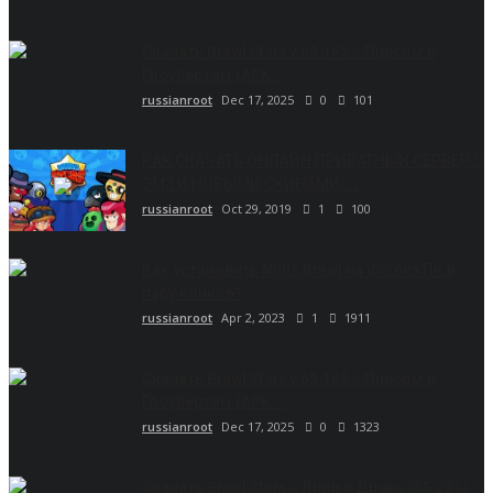
Скачать Brawl Stars v.65.165 с Пирсом и
Глоубертом (APK...
russianroot
Dec 17, 2025
0
101
КАК СКАЧАТЬ ОНЛАЙН ПРИВАТНЫЙ СЕРВЕР С
ЭМЗ И НОВЫМИ СКИНАМИ!...
russianroot
Oct 29, 2019
1
100
Как установить Null’s Brawl на iOS без ПК в
пару кликов?
russianroot
Apr 2, 2023
1
1911
Скачать Brawl Stars v.65.165 с Пирсом и
Глоубертом (APK...
russianroot
Dec 17, 2025
0
1323
Скачать Brawl Stars с Лили и Драко (55.221)