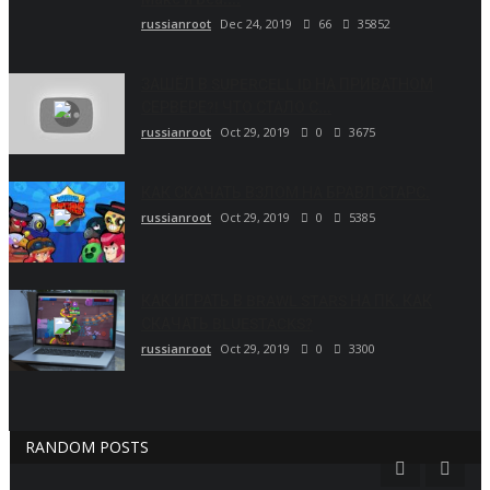
russianroot
Dec 24, 2019
66
35852
ЗАШЁЛ В SUPERCELL ID НА ПРИВАТНОМ
СЕРВЕРЕ?! ЧТО СТАЛО С...
russianroot
Oct 29, 2019
0
3675
КАК СКАЧАТЬ ВЗЛОМ НА БРАВЛ СТАРС.
russianroot
Oct 29, 2019
0
5385
КАК ИГРАТЬ В BRAWL STARS НА ПК. КАК
СКАЧАТЬ BLUESTACKS?
russianroot
Oct 29, 2019
0
3300
RANDOM POSTS