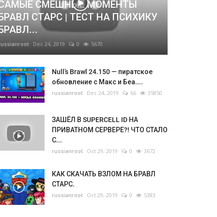
САМЫЕ СМЕШНЫЕ МОМЕНТЫ
БРАВЛ СТАРС | ТЕСТ НА ПСИХИКУ
БРАВЛ...
russianroot
Dec 24, 2019
0
5670
Null’s Brawl 24.150 — пиратское
обновление с Макс и Беа....
russianroot
Dec 24, 2019
66
35850
ЗАШЁЛ В SUPERCELL ID НА
ПРИВАТНОМ СЕРВЕРЕ?! ЧТО СТАЛО
С...
russianroot
Oct 29, 2019
0
3672
КАК СКАЧАТЬ ВЗЛОМ НА БРАВЛ
СТАРС.
russianroot
Oct 29, 2019
0
5383