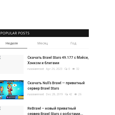
POPULAR POSTS
Неделя
Месяц
Год
Скачать Brawl Stars 49.177 с Мэйси,
Хэнком и блигами
russianroot
Apr 26, 2023
0
32
Скачать Null’s Brawl — приватный
сервер Brawl Stars
russianroot
Dec 28, 2019
42
26
ReBrawl – новый приватный
сервер Brawl Stars с роботами...