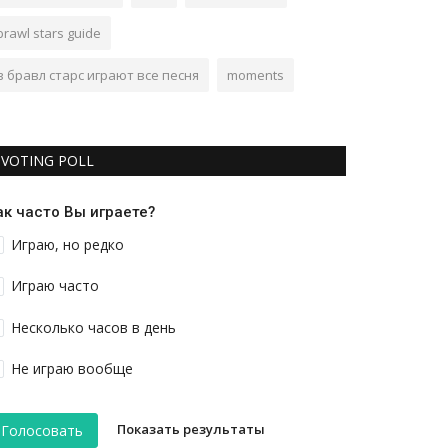
brawl stars guide
в бравл старс играют все песня
moments
VOTING POLL
ак часто Вы играете?
Играю, но редко
Играю часто
Несколько часов в день
Не играю вообще
Показать результаты
Голосовать