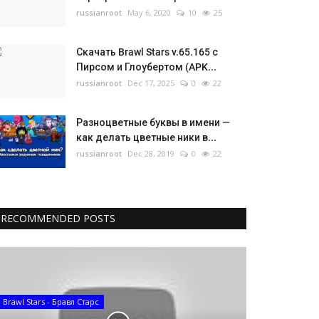
russianroot
May 6, 2020
10
25
Скачать Brawl Stars v.65.165 с
Пирсом и Глоубертом (APK...
russianroot
Dec 17, 2025
0
22
Разноцветные буквы в имени —
как делать цветные ники в...
russianroot
Dec 28, 2019
0
22
RECOMMENDED POSTS
Brawl Stars - Бравл Старс