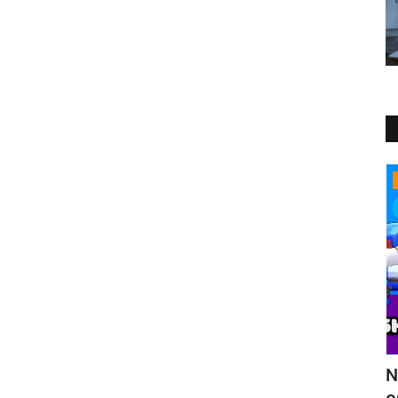
Статьи
 боец
Null’s Brawl 19.111 — летнее
B