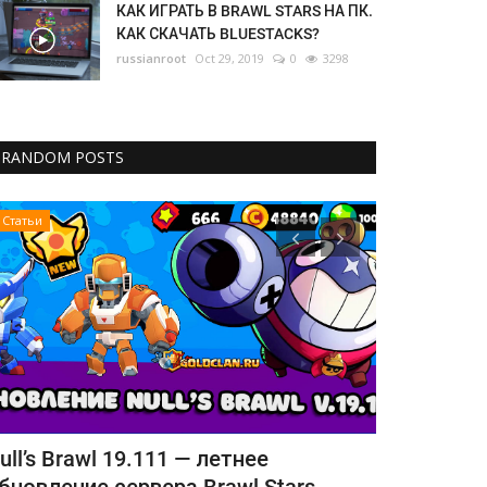
КАК ИГРАТЬ В BRAWL STARS НА ПК.
КАК СКАЧАТЬ BLUESTACKS?
russianroot
Oct 29, 2019
0
3298
RANDOM POSTS
Статьи
Статьи
rawl Stars перестает поддерживать
Как играть