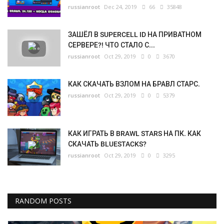
russianroot
Dec 24, 2019
66
35848
ЗАШЁЛ В SUPERCELL ID НА ПРИВАТНОМ
СЕРВЕРЕ?! ЧТО СТАЛО С...
russianroot
Oct 29, 2019
0
3670
КАК СКАЧАТЬ ВЗЛОМ НА БРАВЛ СТАРС.
russianroot
Oct 29, 2019
0
5379
КАК ИГРАТЬ В BRAWL STARS НА ПК. КАК
СКАЧАТЬ BLUESTACKS?
russianroot
Oct 29, 2019
0
3295
RANDOM POSTS