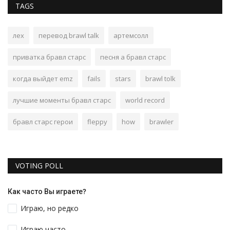
TAGS
лех
перевод brawl talk
артемсолл
приватка бравл старс
песня а бравл старс
когда выйдет emz
fails
stars
brawl tolk
лучшие моменты бравл старс
world record
бравл старс герои
fleppy
how
brawler
VOTING POLL
Как часто Вы играете?
Играю, но редко
Играю часто