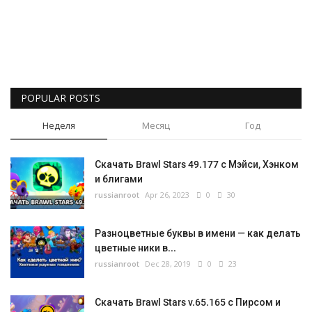
Gallery
Русский
POPULAR POSTS
Неделя
Месяц
Год
Скачать Brawl Stars 49.177 с Мэйси, Хэнком
и блигами
russianroot
Apr 26, 2023
0
30
Разноцветные буквы в имени — как делать
цветные ники в...
russianroot
Dec 28, 2019
0
23
Скачать Brawl Stars v.65.165 с Пирсом и