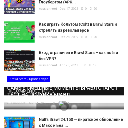
Глоубертом (APK...
russianroot
Dec 17, 2025
0
20
Как играть Кольтом (Colt) в Brawl Stars и
стрелять из револьверов
russianroot
Dec 28, 2019
0
20
Вход ограничен в Brawl Stars – как войти
без VPN?
russianroot
Apr 26, 2023
0
19
Brawl Stars - Бравл Старс
САМЫЕ СМЕШНЫЕ МОМЕНТЫ БРАВЛ СТАРС |
RECOMMENDED POSTS
ТЕСТ НА ПСИХИКУ БРАВЛ...
russianroot
Dec 24, 2019
0
5664
Null’s Brawl 24.150 — пиратское обновление
с Макс и Беа....