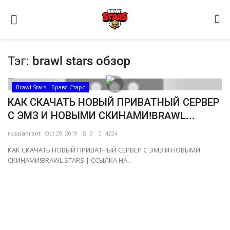
Тэг:
brawl stars обзор
Brawl Stars - Бравл Старс
КАК СКАЧАТЬ НОВЫЙ ПРИВАТНЫЙ СЕРВЕР
С ЭМЗ И НОВЫМИ СКИНАМИ!BRAWL...
Домашняя
russianroot
Oct 29, 2019
0
4224
Видео
КАК СКАЧАТЬ НОВЫЙ ПРИВАТНЫЙ СЕРВЕР С ЭМЗ И НОВЫМИ
СКИНАМИ!BRAWL STARS | ССЫЛКА НА...
Contact
Статьи
Terms & Conditions
Наш ФОРУМ