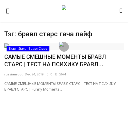
Тэг:
бравл старс гача лайф
Домашняя
Видео
Brawl Stars - Бравл Старс
САМЫЕ СМЕШНЫЕ МОМЕНТЫ БРАВЛ
Contact
СТАРС | ТЕСТ НА ПСИХИКУ БРАВЛ...
Статьи
russianroot
Dec 24, 2019
0
5674
Terms & Conditions
САМЫЕ СМЕШНЫЕ МОМЕНТЫ БРАВЛ СТАРС | ТЕСТ НА ПСИХИКУ
БРАВЛ СТАРС | Funny Moments...
Наш ФОРУМ
Gallery