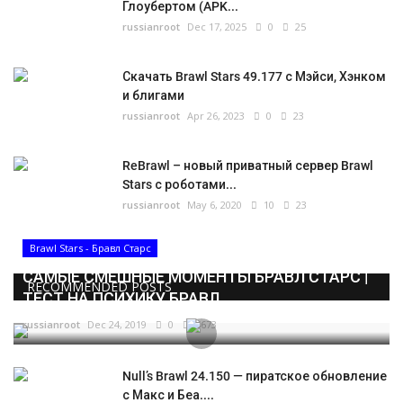
Глоубертом (APK...
russianroot
Dec 17, 2025
0
25
Скачать Brawl Stars 49.177 с Мэйси, Хэнком
и блигами
russianroot
Apr 26, 2023
0
23
ReBrawl – новый приватный сервер Brawl
Stars с роботами...
russianroot
May 6, 2020
10
23
Brawl Stars - Бравл Старс
САМЫЕ СМЕШНЫЕ МОМЕНТЫ БРАВЛ СТАРС |
RECOMMENDED POSTS
ТЕСТ НА ПСИХИКУ БРАВЛ...
russianroot
Dec 24, 2019
0
5673
Null’s Brawl 24.150 — пиратское обновление
с Макс и Беа....