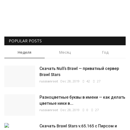
Русский
POPULAR POSTS
Неделя
Месяц
Год
Скачать Null’s Brawl — приватный сервер
Brawl Stars
russianroot
Dec 28, 2019
42
27
Разноцветные буквы в имени — как делать
цветные ники в...
russianroot
Dec 28, 2019
0
27
Скачать Brawl Stars v.65.165 с Пирсом и