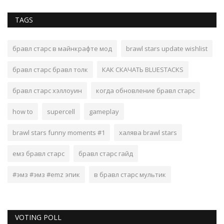
TAGS
бравл старс в майнкрафте мод
brawl stars update wishlist
бравл старс бравл толк
КАК СКАЧАТЬ BLUESTACKS
бравл старс хэллоуин
когда обновление бравл старс
how to
supercell
gameplay
brawl stars funny moments #1
халява brawl stars
емз бравл старс
бравл старс гайд
#эмз #эмз #emz эпик
в бравл старс мультик
VOTING POLL