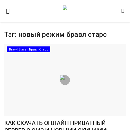
Тэг:
новый режим бравл старс
Домашняя
Видео
Brawl Stars - Бравл Старс
Contact
Статьи
Terms & Conditions
Наш ФОРУМ
Gallery
КАК СКАЧАТЬ ОНЛАЙН ПРИВАТНЫЙ