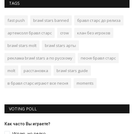
TAGS
fast push
brawl stars banned
бравл старс до релиза
артемсолл бравл старс
crow
клан без игроков
brawl stars molt
brawl stars арты
реклама brawl stars а по русскому
песня бравл старс
molt
расстановка
brawl stars guide
в бравл старс играют все песня
moments
VOTING POLL
Как часто Вы играете?
Играю, но редко