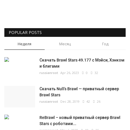
POPULAR POSTS
Неделя
Месяц
Год
Скачать Brawl Stars 49.177 с Мэйси, Хэнком
и блигами
russianroot
Apr 26, 2023
0
32
Скачать Null’s Brawl — приватный сервер
Brawl Stars
russianroot
Dec 28, 2019
42
26
ReBrawl – новый приватный сервер Brawl
Stars с роботами...