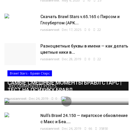
russianroot
May 6, 2020
10
25
Скачать Brawl Stars v.65.165 с Пирсом и
Глоубертом (APK...
russianroot
Dec 17, 2025
0
22
Разноцветные буквы в имени — как делать
цветные ники в...
russianroot
Dec 28, 2019
0
22
Brawl Stars - Бравл Старс
САМЫЕ СМЕШНЫЕ МОМЕНТЫ БРАВЛ СТАРС |
RECOMMENDED POSTS
ТЕСТ НА ПСИХИКУ БРАВЛ...
russianroot
Dec 24, 2019
0
5670
Null’s Brawl 24.150 — пиратское обновление
с Макс и Беа....
russianroot
Dec 24, 2019
66
35850