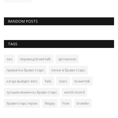
RANDOM POSTS
TAGS
лех
перевод brawl talk
артемсолл
приватка бравл старс
песня а бравл старс
когда выйдет emz
fails
stars
brawl tolk
лучшие моменты бравл старс
world record
бравл старс герои
fleppy
how
brawler