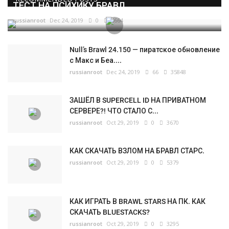
ТЕСТ НА ПСИХИКУ БРАВЛ...
russianroot
Dec 24, 2019
0
5664
Null’s Brawl 24.150 — пиратское обновление
с Макс и Беа....
russianroot
Dec 24, 2019
66
35848
ЗАШЁЛ В SUPERCELL ID НА ПРИВАТНОМ
СЕРВЕРЕ?! ЧТО СТАЛО С...
russianroot
Oct 29, 2019
0
3670
КАК СКАЧАТЬ ВЗЛОМ НА БРАВЛ СТАРС.
russianroot
Oct 29, 2019
0
5379
КАК ИГРАТЬ В BRAWL STARS НА ПК. КАК
СКАЧАТЬ BLUESTACKS?
russianroot
Oct 29, 2019
0
3295