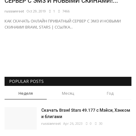
СЕРВЕР С ЭМЗ И НОВЫМИ СКИНАМИ!...
Русский
russianroot
Oct 29, 2019
1
7466
КАК СКАЧАТЬ ОНЛАЙН ПРИВАТНЫЙ СЕРВЕР С ЭМЗ И НОВЫМИ
СКИНАМИ! BRAWL STARS | ССЫЛКА...
POPULAR POSTS
Неделя
Месяц
Год
Скачать Brawl Stars 49.177 с Мэйси, Хэнком
и блигами
russianroot
Apr 26, 2023
0
30