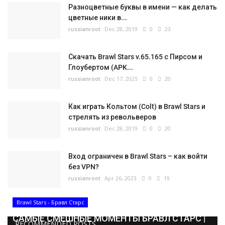
Разноцветные буквы в имени — как делать
цветные ники в...
russianroot
Dec 28, 2019
0
23
Скачать Brawl Stars v.65.165 с Пирсом и
Глоубертом (APK...
russianroot
Dec 17, 2025
0
20
Как играть Кольтом (Colt) в Brawl Stars и
стрелять из револьверов
russianroot
Dec 28, 2019
0
20
Вход ограничен в Brawl Stars – как войти
без VPN?
russianroot
Apr 26, 2023
0
19
Brawl Stars - Бравл Старс
САМЫЕ СМЕШНЫЕ МОМЕНТЫ БРАВЛ СТАРС |
RECOMMENDED POSTS