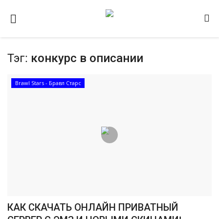
Тэг:
конкурс в описании
Домашняя
Видео
Brawl Stars - Бравл Старс
Contact
Статьи
Terms & Conditions
Наш ФОРУМ
Gallery
КАК СКАЧАТЬ ОНЛАЙН ПРИВАТНЫЙ