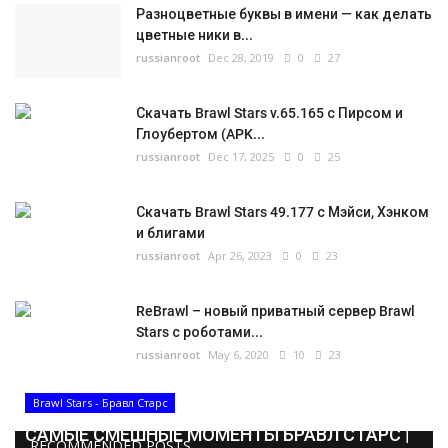
Разноцветные буквы в имени — как делать
цветные ники в...
russianroot
Dec 28, 2019
0
27
Скачать Brawl Stars v.65.165 с Пирсом и
Глоубертом (APK...
russianroot
Dec 17, 2025
0
25
Скачать Brawl Stars 49.177 с Мэйси, Хэнком
и блигами
russianroot
Apr 26, 2023
0
23
ReBrawl – новый приватный сервер Brawl
Stars с роботами...
russianroot
May 6, 2020
10
23
Brawl Stars - Бравл Старс
САМЫЕ СМЕШНЫЕ МОМЕНТЫ БРАВЛ СТАРС |
RECOMMENDED POSTS