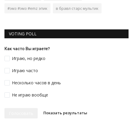
#эмз #эмз #emz эпик
в бравл старс мультик
VOTING POLL
Как часто Вы играете?
Играю, но редко
Играю часто
Несколько часов в день
Не играю вообще
Показать результаты
Голосовать