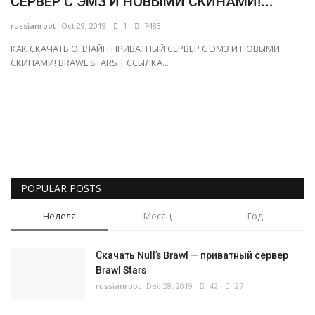
СЕРВЕР С ЭМЗ И НОВЫМИ СКИНАМИ!...
Русский
russianroot
Oct 29, 2019
1
7483
КАК СКАЧАТЬ ОНЛАЙН ПРИВАТНЫЙ СЕРВЕР С ЭМЗ И НОВЫМИ
СКИНАМИ! BRAWL STARS | ССЫЛКА...
POPULAR POSTS
Неделя
Месяц
Год
Скачать Null’s Brawl — приватный сервер
Brawl Stars
russianroot
Dec 28, 2019
42
27