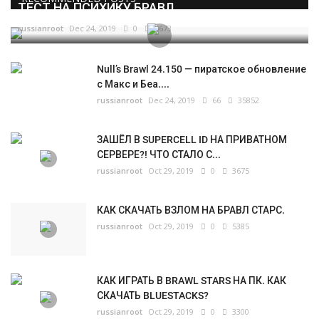
ТЕСТ НА ПСИХИКУ БРАВЛ...
russianroot
Dec 24, 2019
0
5673
Null’s Brawl 24.150 — пиратское обновление
с Макс и Беа....
russianroot
Dec 24, 2019
66
35852
ЗАШЁЛ В SUPERCELL ID НА ПРИВАТНОМ
СЕРВЕРЕ?! ЧТО СТАЛО С...
russianroot
Oct 29, 2019
0
3675
КАК СКАЧАТЬ ВЗЛОМ НА БРАВЛ СТАРС.
russianroot
Oct 29, 2019
0
5385
КАК ИГРАТЬ В BRAWL STARS НА ПК. КАК
СКАЧАТЬ BLUESTACKS?
russianroot
Oct 29, 2019
0
3300