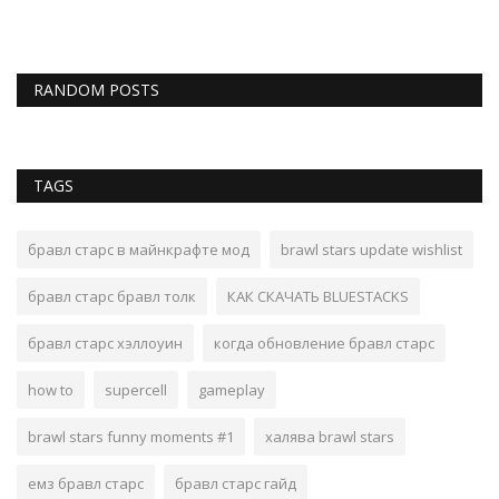
RANDOM POSTS
TAGS
бравл старс в майнкрафте мод
brawl stars update wishlist
бравл старс бравл толк
КАК СКАЧАТЬ BLUESTACKS
бравл старс хэллоуин
когда обновление бравл старс
how to
supercell
gameplay
brawl stars funny moments #1
халява brawl stars
емз бравл старс
бравл старс гайд