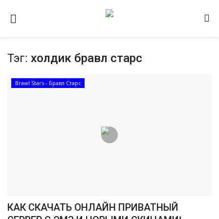
Тэг:
холдик бравл старс
Домашняя
Видео
Brawl Stars - Бравл Старс
Contact
Статьи
Terms & Conditions
Наш ФОРУМ
Gallery
КАК СКАЧАТЬ ОНЛАЙН ПРИВАТНЫЙ