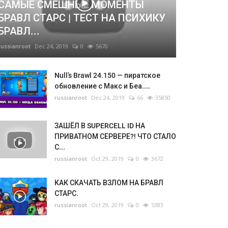
САМЫЕ СМЕШНЫЕ МОМЕНТЫ
БРАВЛ СТАРС | ТЕСТ НА ПСИХИКУ
БРАВЛ...
russianroot
Dec 24, 2019
0
5670
Null’s Brawl 24.150 — пиратское
обновление с Макс и Беа....
russianroot
Dec 24, 2019
66
35850
ЗАШЁЛ В SUPERCELL ID НА
ПРИВАТНОМ СЕРВЕРЕ?! ЧТО СТАЛО
С...
russianroot
Oct 29, 2019
0
3672
КАК СКАЧАТЬ ВЗЛОМ НА БРАВЛ
СТАРС.
russianroot
Oct 29, 2019
0
5383