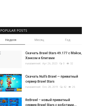
POPULAR POSTS
Неделя
Месяц
Год
Скачать Brawl Stars 49.177 с Мэйси,
Хэнком и блигами
russianroot
Apr 26, 2023
0
32
Скачать Null’s Brawl — приватный
сервер Brawl Stars
russianroot
Dec 28, 2019
42
26
ReBrawl – новый приватный
сервер Brawl Stars с роботами...