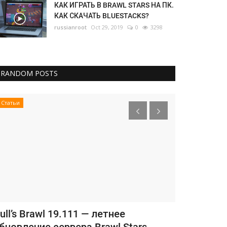
КАК ИГРАТЬ В BRAWL STARS НА ПК.
КАК СКАЧАТЬ BLUESTACKS?
russianroot
Oct 29, 2019
0
3298
RANDOM POSTS
Статьи
Статьи
rawl Stars перестает поддерживать
Как играть