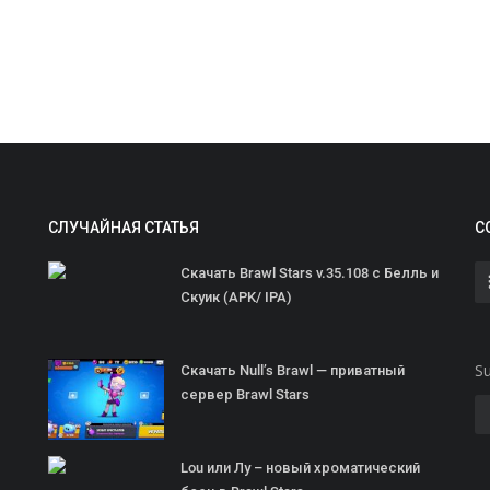
СЛУЧАЙНАЯ СТАТЬЯ
С
Скачать Brawl Stars v.35.108 с Белль и
Скуик (APK/ IPA)
Su
Скачать Null’s Brawl — приватный
сервер Brawl Stars
Lou или Лу – новый хроматический