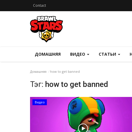
Contact
ДОМАШНЯЯ
ВИДЕО
СТАТЬИ
Домашняя
how to get banned
Тэг:
how to get banned
Видео