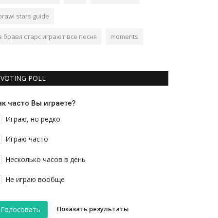
brawl stars guide
в бравл старс играют все песня
moments
VOTING POLL
ак часто Вы играете?
Играю, но редко
Играю часто
Несколько часов в день
Не играю вообще
Показать результаты
Голосовать