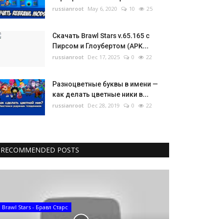
russianroot
May 6, 2020
10
25
Скачать Brawl Stars v.65.165 с
Пирсом и Глоубертом (APK...
russianroot
Dec 17, 2025
0
22
Разноцветные буквы в имени —
как делать цветные ники в...
russianroot
Dec 28, 2019
0
22
RECOMMENDED POSTS
Brawl Stars - Бравл Старс