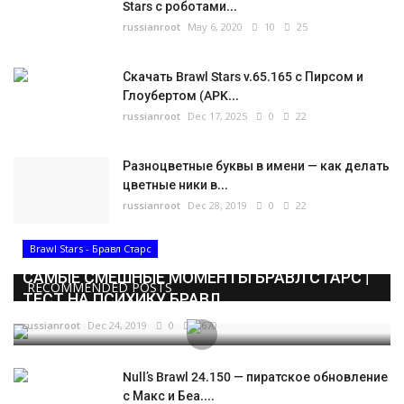
Stars с роботами...
russianroot
May 6, 2020
10
25
Скачать Brawl Stars v.65.165 с Пирсом и
Глоубертом (APK...
russianroot
Dec 17, 2025
0
22
Разноцветные буквы в имени — как делать
цветные ники в...
russianroot
Dec 28, 2019
0
22
Brawl Stars - Бравл Старс
САМЫЕ СМЕШНЫЕ МОМЕНТЫ БРАВЛ СТАРС |
RECOMMENDED POSTS
ТЕСТ НА ПСИХИКУ БРАВЛ...
russianroot
Dec 24, 2019
0
5670
Null’s Brawl 24.150 — пиратское обновление
с Макс и Беа....