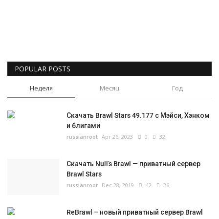
Русский
POPULAR POSTS
Неделя
Месяц
Год
Скачать Brawl Stars 49.177 с Мэйси, Хэнком
и блигами
russianroot
Apr 26, 2023
0
32
Скачать Null’s Brawl — приватный сервер
Brawl Stars
russianroot
Dec 28, 2019
42
26
ReBrawl – новый приватный сервер Brawl