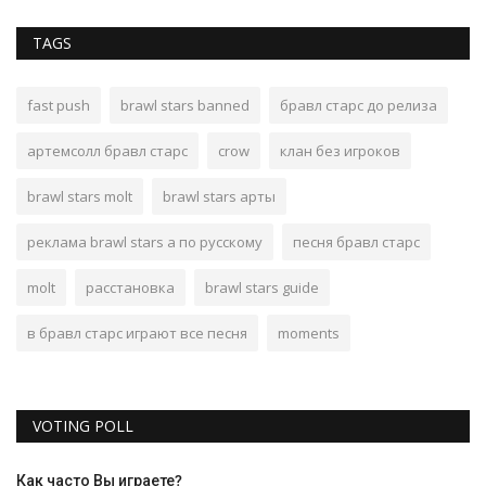
TAGS
fast push
brawl stars banned
бравл старс до релиза
артемсолл бравл старс
crow
клан без игроков
brawl stars molt
brawl stars арты
реклама brawl stars а по русскому
песня бравл старс
molt
расстановка
brawl stars guide
в бравл старс играют все песня
moments
VOTING POLL
Как часто Вы играете?