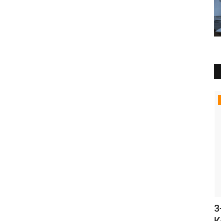
Статьи
а в
Скачать Brawl Stars 48.304 с Виллоу и
3