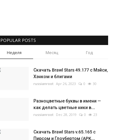
POPULAR POSTS
Неделя
Месяц
Год
Скачать Brawl Stars 49.177 с Мэйси,
Хэнком и блигами
russianroot
Apr 26, 2023
0
30
Разноцветные буквы в имени —
как делать цветные ники в...
russianroot
Dec 28, 2019
0
23
Скачать Brawl Stars v.65.165 с
Пирсом и Глоубертом (APK...