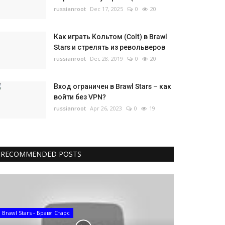
russianroot
Dec 17, 2025
0
20
Как играть Кольтом (Colt) в Brawl
Stars и стрелять из револьверов
russianroot
Dec 28, 2019
0
20
Вход ограничен в Brawl Stars – как
войти без VPN?
russianroot
Apr 26, 2023
0
19
RECOMMENDED POSTS
Brawl Stars - Бравл Старс