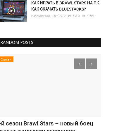
КАК ИГРАТЬ В BRAWL STARS НА ПК.
КАК СКАЧАТЬ BLUESTACKS?
russianroot
Oct 29, 2019
0
3295
RANDOM POSTS
Статьи
Статьи
-й сезон Brawl Stars – новый боец
Обновление