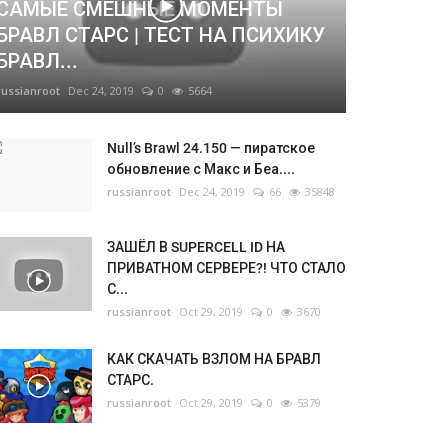
САМЫЕ СМЕШНЫЕ МОМЕНТЫ
БРАВЛ СТАРС | ТЕСТ НА ПСИХИКУ
БРАВЛ...
russianroot
Dec 24, 2019
0
5664
Null’s Brawl 24.150 — пиратское
обновление с Макс и Беа....
russianroot
Dec 24, 2019
66
35848
ЗАШЁЛ В SUPERCELL ID НА
ПРИВАТНОМ СЕРВЕРЕ?! ЧТО СТАЛО
С...
russianroot
Oct 29, 2019
0
3670
КАК СКАЧАТЬ ВЗЛОМ НА БРАВЛ
СТАРС.
russianroot
Oct 29, 2019
0
5379