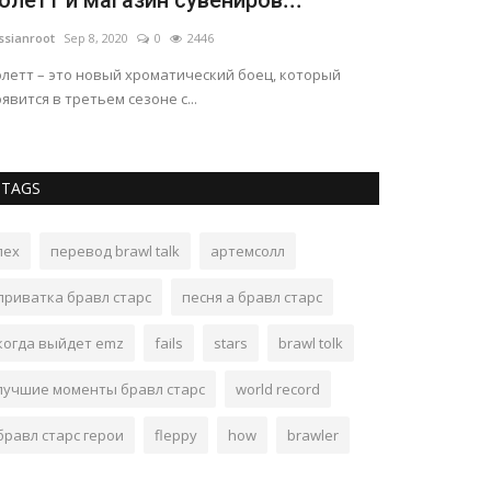
олетт и магазин сувениров...
ультралег
ssianroot
Sep 8, 2020
0
2446
russianroot
Apr 2
олетт – это новый хроматический боец, который
Грядет мега-кру
явится в третьем сезоне с...
редкостью для 
TAGS
лех
перевод brawl talk
артемсолл
приватка бравл старс
песня а бравл старс
когда выйдет emz
fails
stars
brawl tolk
лучшие моменты бравл старс
world record
бравл старс герои
fleppy
how
brawler