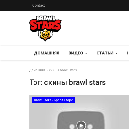
Contact
ДОМАШНЯЯ
ВИДЕО
СТАТЬИ
Домашняя
скины brawl stars
Тэг:
скины brawl stars
Brawl Stars - Бравл Старс