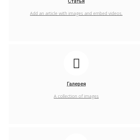
Статья
Русский
Add an article with images and embed videos.
English
Русский
Галерея
A collection of images