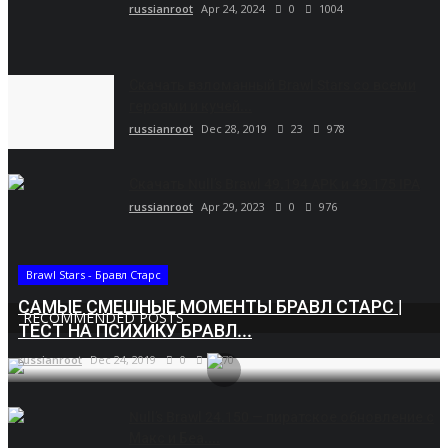
russianroot
Apr 24, 2024
0
1004
Скачать взломанный Brawl Stars со всеми
героями и кучей...
russianroot
Dec 28, 2019
23
978
Скачать Null’s Brawl 49.194 APK и 49.175 IPA
russianroot
Apr 29, 2023
0
976
Brawl Stars - Бравл Старс
САМЫЕ СМЕШНЫЕ МОМЕНТЫ БРАВЛ СТАРС |
RECOMMENDED POSTS
ТЕСТ НА ПСИХИКУ БРАВЛ...
russianroot
Dec 24, 2019
0
5670
Null’s Brawl 24.150 — пиратское обновление с
Макс и Беа....