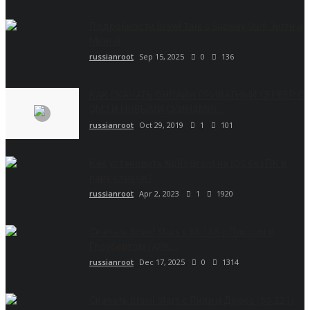
Подробности Brawl Talk с Subway Surf, Зигги и
Миной
russianroot
Sep 15, 2025
0
136
КАК СКАЧАТЬ ОНЛАЙН ПРИВАТНЫЙ СЕРВЕР С
ЭМЗ И НОВЫМИ СКИНАМИ!...
russianroot
Oct 29, 2019
1
101
Как установить Null’s Brawl на iOS без ПК в
пару кликов?
russianroot
Apr 2, 2023
1
1920
Скачать Brawl Stars v.65.165 с Пирсом и
Глоубертом (APK...
russianroot
Dec 17, 2025
0
1314
Скачать Brawl Stars с Лили и Драко (55.221)