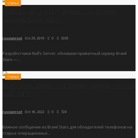
Статьи
Null’s Brawl 19.111 — летнее обновление
сервера Brawl Stars...
russianroot
Oct 29, 2019
0
5330
Разработчики Null’s Server, обновили приватный сервер Brawl
Stars —...
Статьи
Brawl Stars перестает поддерживать iOS 11 и
Android 7.0
russianroot
Oct 18, 2022
0
724
Важное сообщение из Brawl Stars для обладателей телефонов на
старых операционных...