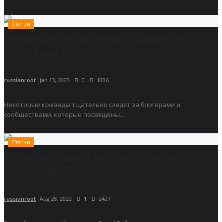
Статьи
Первые изменения баланса бравлеров в
2023 | Brawl Stars
russianroot
Jan 13, 2023
0
1006
Некоторые команды тщательно следят за блогерами и
сообществами, которые посвящены...
Статьи
Сэм и Гас – новые бравлеры в скором
обновлении Brawl Stars
russianroot
Aug 28, 2022
1
2427