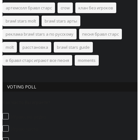
артемсолл бравл старс
crow
клан без игроков
brawl stars molt
brawl stars арты
реклама brawl stars а по русскому
песня бравл старс
molt
расстановка
brawl stars guide
в бравл старс играют все песня
moments
VOTING POLL
Как часто Вы играете?
Играю, но редко
Играю часто