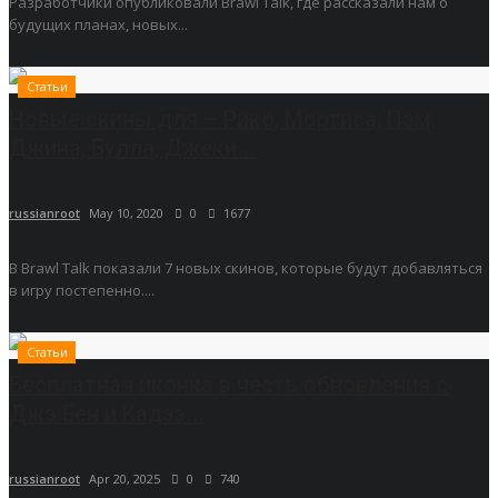
Разработчики опубликовали Brawl Talk, где рассказали нам о
будущих планах, новых...
Статьи
Новые скины для – Рико, Мортиса, Пэм,
Джина, Булла, Джеки...
russianroot
May 10, 2020
0
1677
В Brawl Talk показали 7 новых скинов, которые будут добавляться
в игру постепенно....
Статьи
Бесплатная иконка в честь обновления с
Джэ Ёен и Кадзэ...
russianroot
Apr 20, 2025
0
740