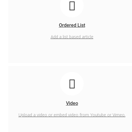
Ordered List
Add a list based article
Video
Upload a video or embed video from Youtube or Vimeo.