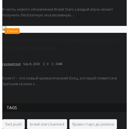
В честь нового обновления Brawl Stars каждый игрок может
получить бесплатную эксклюзивную...
Статьи
3-й сезон Brawl Stars – новый боец Колетт и
магазин сувениров...
russianroot
Sep 8, 2020
0
2448
Колетт – это новый хроматический боец, который появится в
третьем сезоне с...
TAGS
fast push
brawl stars banned
бравл старс до релиза