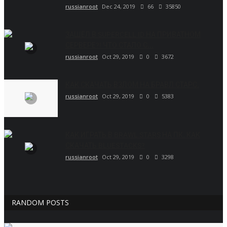
russianroot
Dec 24, 2019
66
35850
ЗАШЁЛ В SUPERCELL ID НА ПРИВАТНОМ
СЕРВЕРЕ?! ЧТО СТАЛО С...
russianroot
Oct 29, 2019
0
3672
КАК СКАЧАТЬ ВЗЛОМ НА БРАВЛ СТАРС.
russianroot
Oct 29, 2019
0
5383
КАК ИГРАТЬ В BRAWL STARS НА ПК. КАК
СКАЧАТЬ BLUESTACKS?
russianroot
Oct 29, 2019
0
3298
RANDOM POSTS