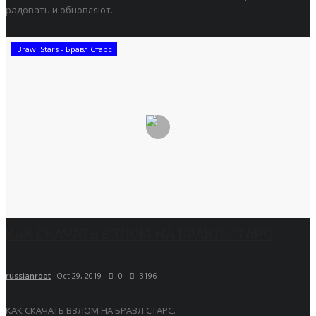
радовать и обновляют...
Brawl Stars - Бравл Старс
КАК СКАЧАТЬ ВЗЛОМ НА БРАВЛ СТАРС.
russianroot
Oct 29, 2019
0
3196
КАК СКАЧАТЬ ВЗЛОМ НА БРАВЛ СТАРС.