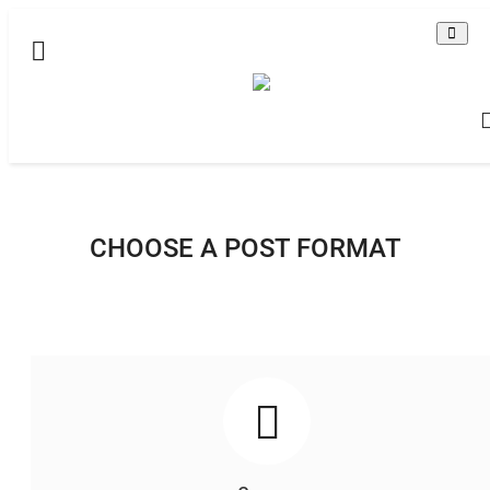
Домашняя
Видео
Все
Brawl Stars - Бравл Старс
CHOOSE A POST FORMAT
По-английски
Contact
Статьи
Terms & Conditions
Наш ФОРУМ
Gallery