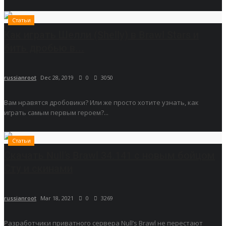
Статьи
Как играть Шелли (Shelly) в Brawl Stars и
бить дробью в...
russianroot
Dec 28, 2019
0
3050
Вам нравятся дробовики? Или же просто хотите узнать, как
играть самым первым героем?...
Статьи
Скачать Null’s Brawl 34.141 с новым бойцом
Сту и скинами
russianroot
Mar 18, 2021
0
3269
Разработчики приватного сервера Null’s Brawl не перестают