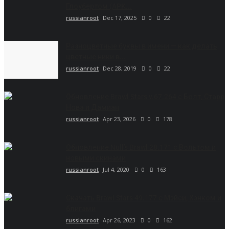
Глоубертом (APK...
russianroot
Dec 17, 2025
0
22
Разноцветные буквы в имени — как делать
цветные ники в...
russianroot
Dec 28, 2019
0
22
Обновление Brawl Stars v.67.264 с Болт, Старр
Нова и Дамиан
russianroot
Apr 23, 2026
0
178
Обновление Null’s Brawl 28.171 с Вольтом и
новыми скинами
russianroot
Jul 4, 2020
0
163
Скачать Brawl Stars 49.177 с Мэйси, Хэнком и
блигами
russianroot
Apr 26, 2023
0
162