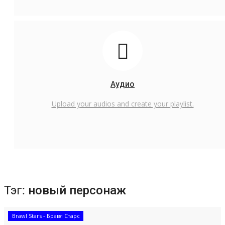
Аудио
Upload your audios and create your playlist.
Тэг:
новый персонаж
Brawl Stars - Бравл Старс