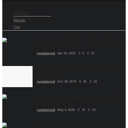
Неделя
Месяц
Год
Скачать Brawl Stars 49.177 с Мэйси, Хэнком и
блигами
russianroot
Apr 26, 2023
0
32
Скачать Null’s Brawl — приватный сервер
Brawl Stars
russianroot
Dec 28, 2019
42
26
ReBrawl – новый приватный сервер Brawl
Stars с роботами...
russianroot
May 6, 2020
10
25
Скачать Brawl Stars v.65.165 с Пирсом и