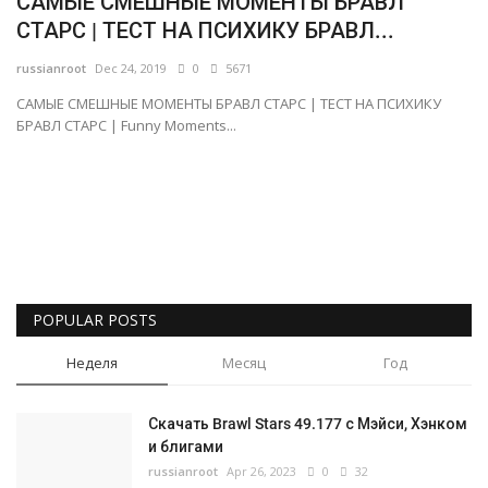
САМЫЕ СМЕШНЫЕ МОМЕНТЫ БРАВЛ
СТАРС | ТЕСТ НА ПСИХИКУ БРАВЛ...
Русский
russianroot
Dec 24, 2019
0
5671
САМЫЕ СМЕШНЫЕ МОМЕНТЫ БРАВЛ СТАРС | ТЕСТ НА ПСИХИКУ
БРАВЛ СТАРС | Funny Moments...
POPULAR POSTS
Неделя
Месяц
Год
Скачать Brawl Stars 49.177 с Мэйси, Хэнком
и блигами
russianroot
Apr 26, 2023
0
32