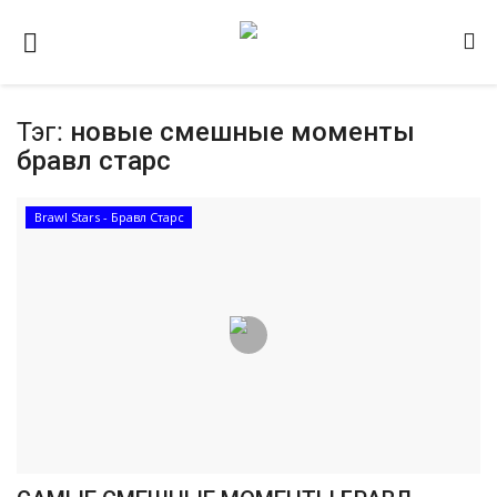
Тэг:
новые смешные моменты
Домашняя
бравл старс
Видео
Brawl Stars - Бравл Старс
Contact
Статьи
Terms & Conditions
Наш ФОРУМ
Gallery