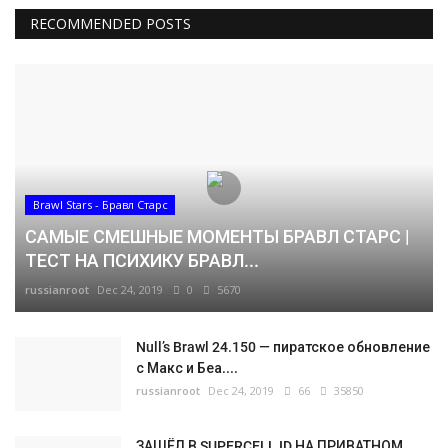
RECOMMENDED POSTS
Brawl Stars - Бравл Старс
САМЫЕ СМЕШНЫЕ МОМЕНТЫ БРАВЛ СТАРС |
ТЕСТ НА ПСИХИКУ БРАВЛ...
russianroot
Dec 24, 2019
0
5670
Null’s Brawl 24.150 — пиратское обновление
с Макс и Беа....
russianroot
Dec 24, 2019
66
35850
ЗАШЁЛ В SUPERCELL ID НА ПРИВАТНОМ