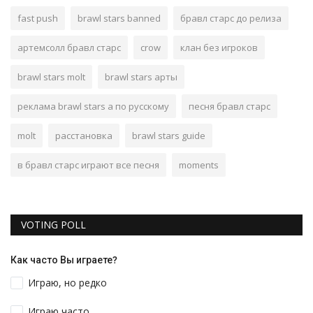
fast push
brawl stars banned
бравл старс до релиза
артемсолл бравл старс
crow
клан без игроков
brawl stars molt
brawl stars арты
реклама brawl stars а по русскому
песня бравл старс
molt
расстановка
brawl stars guide
в бравл старс играют все песня
moments
VOTING POLL
Как часто Вы играете?
Играю, но редко
Играю часто