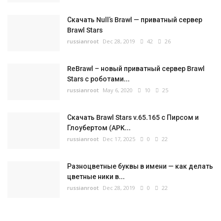
Скачать Null’s Brawl — приватный сервер
Brawl Stars
russianroot
Dec 28, 2019
42
26
ReBrawl – новый приватный сервер Brawl
Stars с роботами...
russianroot
May 6, 2020
10
25
Скачать Brawl Stars v.65.165 с Пирсом и
Глоубертом (APK...
russianroot
Dec 17, 2025
0
22
Разноцветные буквы в имени — как делать
цветные ники в...
russianroot
Dec 28, 2019
0
22